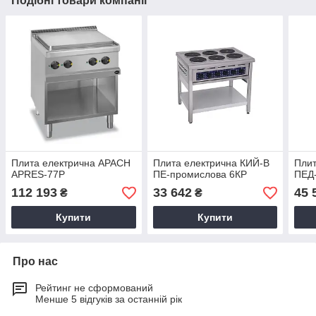
Подібні товари компанії
Плита електрична APACH
Плита електрична КИЙ-В
Плит
APRES-77P
ПЕ-промислова 6КР
ПЕД
112 193
33 642
45 
₴
₴
Купити
Купити
Про нас
Рейтинг не сформований
Менше 5 відгуків за останній рік