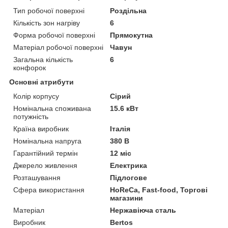
Тип робочої поверхні
Роздільна
Кількість зон нагріву
6
Форма робочої поверхні
Прямокутна
Матеріал робочої поверхні
Чавун
Загальна кількість
6
конфорок
Основні атрибути
Колір корпусу
Сірий
Номінальна споживана
15.6 кВт
потужність
Країна виробник
Італія
Номінальна напруга
380 В
Гарантійний термін
12 міс
Джерело живлення
Електрика
Розташування
Підлогове
Сфера використання
HoReCa, Fast-food, Торгові
магазини
Матеріал
Нержавіюча сталь
Виробник
Bertos