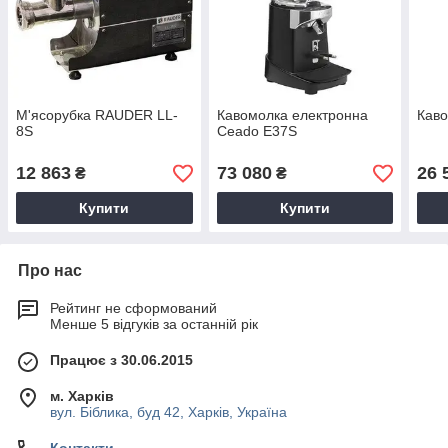
М'ясорубка RAUDER LL-
Кавомолка електронна
Кав
8S
Ceado E37S
12 863
73 080
26 
₴
₴
Купити
Купити
Про нас
Рейтинг не сформований
Менше 5 відгуків за останній рік
Працює з 30.06.2015
м. Харків
вул. Біблика, буд 42, Харків, Україна