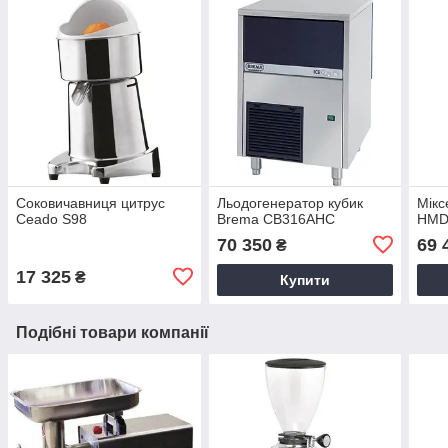
Соковичавниця цитрус
Льодогенератор кубик
Мікс
Ceado S98
Brema CB316AHC
HMD
70 350
69 
₴
17 325
₴
Купити
Подібні товари компанії