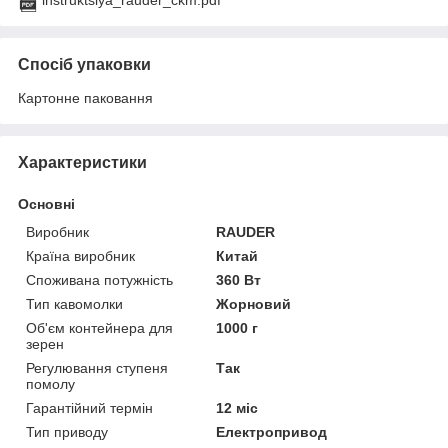
instruktsiya_rauder_ckm.pdf
Спосіб упаковки
Картонне паковання
Характеристики
Основні
Виробник
RAUDER
Країна виробник
Китай
Споживана потужність
360 Вт
Тип кавомолки
Жорновий
Об'єм контейнера для
1000 г
зерен
Регулювання ступеня
Так
помолу
Гарантійний термін
12 міс
Тип приводу
Електропривод