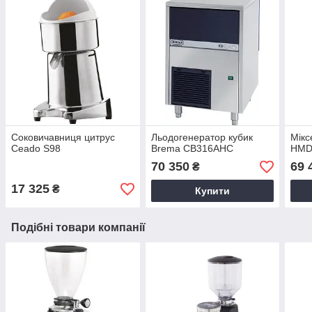
Соковичавниця цитрус
Льодогенератор кубик
Мікс
Ceado S98
Brema CB316AHC
HMD
70 350
69 
₴
17 325
₴
Купити
Подібні товари компанії