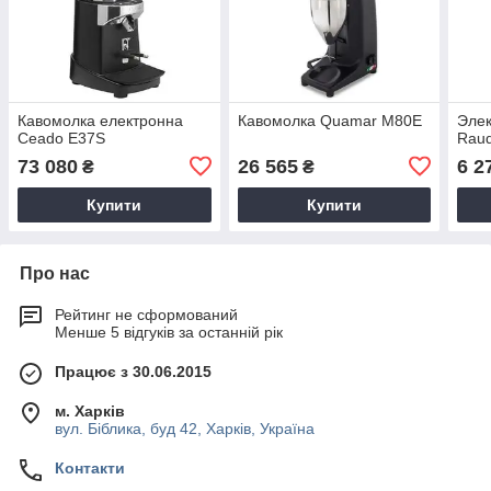
Кавомолка електронна
Кавомолка Quamar M80E
Элек
Ceado E37S
Raud
73 080
26 565
6 2
₴
₴
Купити
Купити
Про нас
Рейтинг не сформований
Менше 5 відгуків за останній рік
Працює з 30.06.2015
м. Харків
вул. Біблика, буд 42, Харків, Україна
Контакти