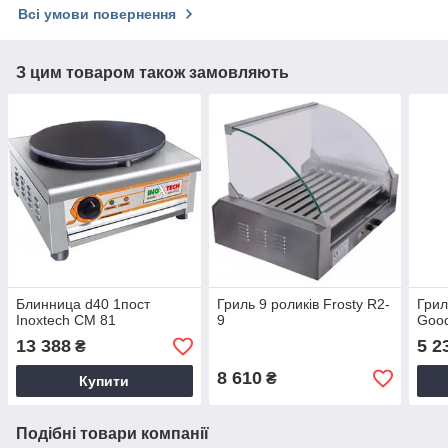
Всі умови повернення
З цим товаром також замовляють
Блинница d40 1пост
Гриль 9 роликів Frosty R2-
Грил
Inoxtech CM 81
9
Goo
13 388
5 2
₴
8 610
₴
Купити
Подібні товари компанії