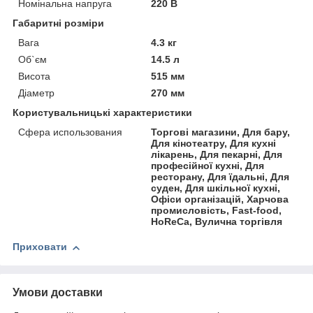
Номінальна напруга
220 В
Габаритні розміри
Вага
4.3 кг
Об`єм
14.5 л
Висота
515 мм
Діаметр
270 мм
Користувальницькі характеристики
Сфера использования
Торгові магазини, Для бару,
Для кінотеатру, Для кухні
лікарень, Для пекарні, Для
професійної кухні, Для
ресторану, Для їдальні, Для
суден, Для шкільної кухні,
Офіси організацій, Харчова
промисловість, Fast-food,
HoReCa, Вулична торгівля
Приховати
Умови доставки