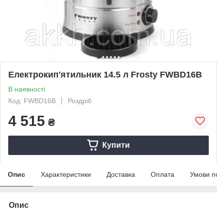
Електрокип'ятильник 14.5 л Frosty FWBD16B
В наявності
Код: FWBD16B
Роздріб
4 515
₴
Купити
Опис
Характеристики
Доставка
Оплата
Умови п
Опис