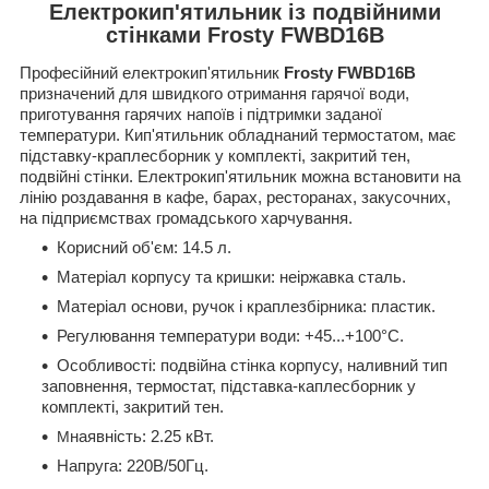
Електрокип'ятильник із подвійними
стінками Frosty FWBD16B
Професійний електрокип'ятильник
Frosty FWBD16B
призначений для швидкого отримання гарячої води,
приготування гарячих напоїв і підтримки заданої
температури.
Кип'ятильник обладнаний термостатом, має
підставку-краплесборник у комплекті, закритий тен,
подвійні стінки.
Електрокип'ятильник можна встановити на
лінію роздавання в кафе, барах, ресторанах, закусочних,
на підприємствах громадського харчування.
Корисний об'єм: 14.5 л.
Матеріал корпусу та кришки: неіржавка сталь.
Матеріал основи, ручок і краплезбірника: пластик.
Регулювання температури води: +45...+100°С.
Особливості: подвійна стінка корпусу,
наливний тип
заповнення, термостат,
підставка-каплесборник у
комплекті, закритий тен.
М
наявність: 2.25 кВт.
Напруга: 220В/50Гц.