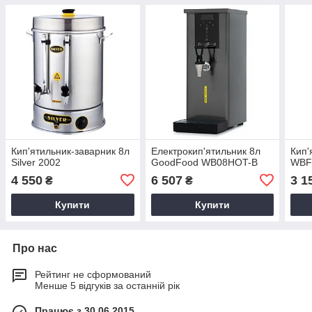
Кип'ятильник-заварник 8л
Електрокип'ятильник 8л
Кип'
Silver 2002
GoodFood WB08HOT-B
WBF
4 550
6 507
3 1
₴
₴
Купити
Купити
Про нас
Рейтинг не сформований
Менше 5 відгуків за останній рік
Працює з 30.06.2015