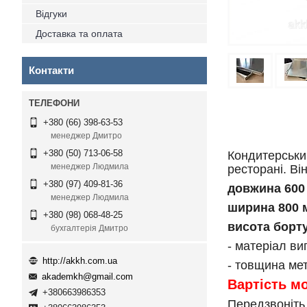
Відгуки
Доставка та оплата
Контакти
+380 (66) 398-63-53
менеджер Дмитро
+380 (50) 713-06-58
Кондитерський
менеджер Людмила
ресторані. Ві
+380 (97) 409-81-36
довжина 600
менеджер Людмила
ширина 800 
+380 (98) 068-48-25
висота борт
бухгалтерія Дмитро
- матеріал ви
http://akkh.com.ua
- товщина мет
akademkh@gmail.com
Вартість м
+380663986353
Передзвоніть 