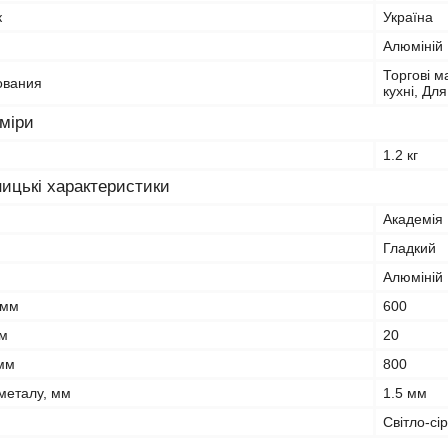
к
Україна
Алюміній
Торгові м
ования
кухні, Дл
зміри
1.2 кг
ицькі характеристики
Академія 
Гладкий
Алюміній
 мм
600
мм
20
мм
800
металу, мм
1.5 мм
Світло-сі