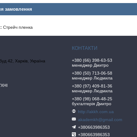
ля замовлення
:
Стрейч пленка
+380 (66) 398-63-53
 буд 42, Харків, Україна
менеджер Дмитро
+380 (50) 713-06-58
менеджер Людмила
УХНІ
+380 (97) 409-81-36
менеджер Людмила
+380 (98) 068-48-25
бухгалтерія Дмитро
http://akkh.com.ua
akademkh@gmail.com
+380663986353
+380663986353