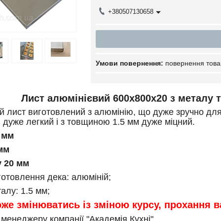
+380507130658
повернення това
Лист алюмінієвий 600х800х20 з металу 
 лист виготовлений з алюмінію, що дуже зручно для 
н дуже легкий і з товщиною 1.5 мм дуже міцний.
 мм
мм
у 20 мм
готовлення дека: алюміній;
алу: 1.5 мм;
оже змінюватись із зміною курсу, прохання 
менеджеру компанії "Академія Кухні"