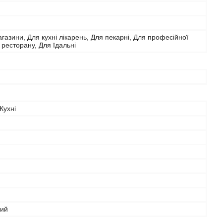
агазини, Для кухні лікарень, Для пекарні, Для професійної
я ресторану, Для їдальні
Кухні
рий