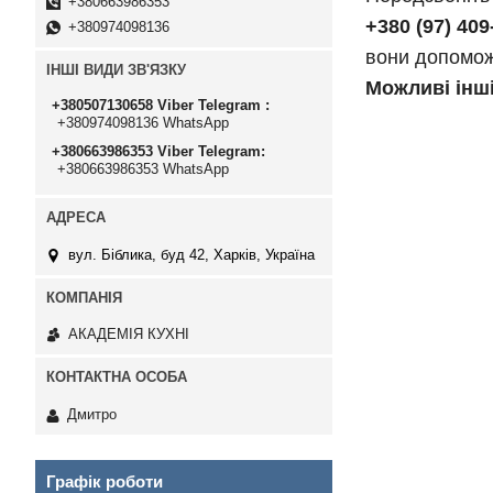
+380663986353
+380 (97) 409
+380974098136
вони допоможу
ІНШІ ВИДИ ЗВ'ЯЗКУ
Можливі інші
+380507130658 Viber Telegram
+380974098136 WhatsApp
+380663986353 Viber Telegram
+380663986353 WhatsApp
вул. Біблика, буд 42, Харків, Україна
АКАДЕМІЯ КУХНІ
Дмитро
Графік роботи