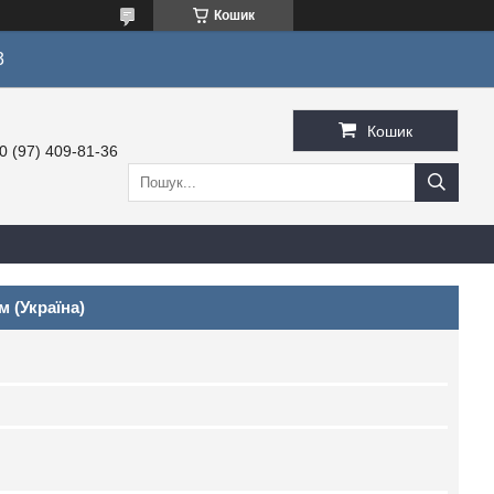
Кошик
3
Кошик
0 (97) 409-81-36
м (Україна)