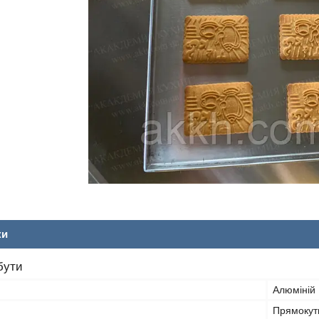
ки
бути
Алюміній
Прямокут