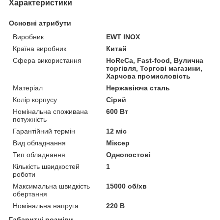
Характеристики
Основні атрибути
Виробник
EWT INOX
Країна виробник
Китай
Сфера використання
HoReCa, Fast-food, Вулична
торгівля, Торгові магазини,
Харчова промисловість
Матеріал
Нержавіюча сталь
Колір корпусу
Сірий
Номінальна споживана
600 Вт
потужність
Гарантійний термін
12 міс
Вид обладнання
Міксер
Тип обладнання
Однопостові
Кількість швидкостей
1
роботи
Максимальна швидкість
15000 об/хв
обертання
Номінальна напруга
220 В
Габаритні розміри