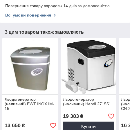
Повернення товару впродовж 14 днів за домовленістю
Всі умови повернення
З цим товаром також замовляють
Льодогенератор
Льодогенератор
Льод
(наливний) EWT INOX IM-
(наливний) Hendi 271551
(нал
15
CN-
19 383
₴
13 650
16 
₴
Купити