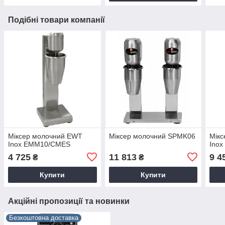
Подібні товари компанії
Міксер молочний EWT
Міксер молочний SPMK06
Мік
Inox EMM10/CMES
Ino
4 725
11 813
9 4
₴
₴
Купити
Купити
Акційні пропозиції та новинки
Безкоштовна доставка