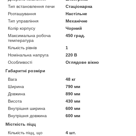
Тип встановлення печи
Стаціонарна
Розташування
Настільне
Тип управління
Механічне
Колір корпусу
Чорний
Максимальна робоча
450 град.
температура
Кількість рівнів
1
Номінальна напруга
220 В
Особливості
Оглядове вікно
Габаритні розміри
Вага
48 кг
Ширина
790 мм
Довжина
890 мм
Висота
430 мм
Внутрішня ширина
600 мм
Внутрішня довжина
600 мм
Місткість піцц
Кількість піцц, що
4 шт.