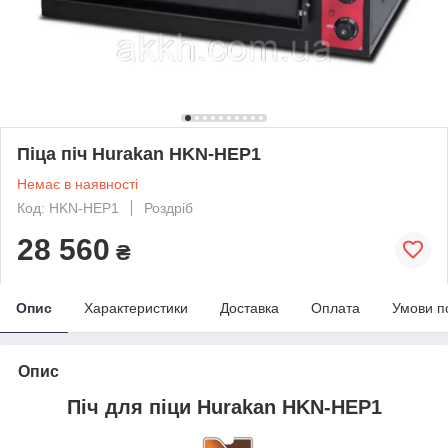
Піца піч Hurakan HKN-HEP1
Немає в наявності
Код: HKN-HEP1
Роздріб
28 560
₴
Опис
Характеристики
Доставка
Оплата
Умови п
Опис
Піч для піци Hurakan HKN-HEP1