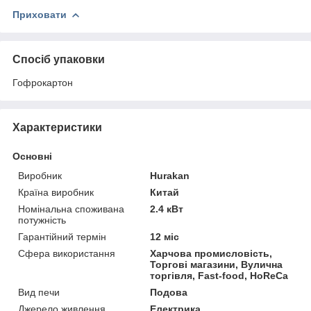
Приховати
Спосіб упаковки
Гофрокартон
Характеристики
Основні
Виробник
Hurakan
Країна виробник
Китай
Номінальна споживана
2.4 кВт
потужність
Гарантійний термін
12 міс
Сфера використання
Харчова промисловість,
Торгові магазини, Вулична
торгівля, Fast-food, HoReCa
Вид печи
Подова
Джерело живлення
Електрика