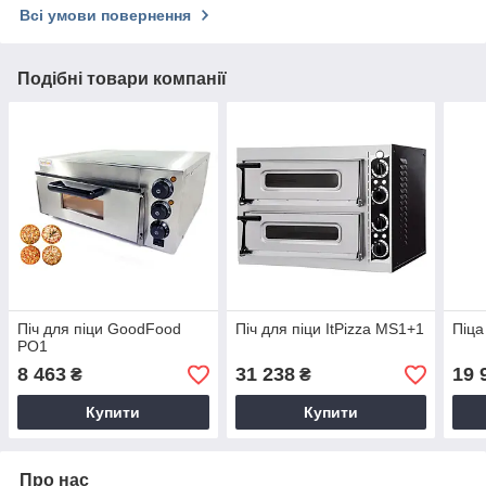
Всі умови повернення
Подібні товари компанії
Піч для піци GoodFood
Піч для піци ItPizza MS1+1
Піца
PO1
8 463
31 238
19 
₴
₴
Купити
Купити
Про нас