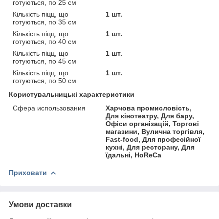
готуються, по 25 см
Кількість піцц, що
1 шт.
готуються, по 35 см
Кількість піцц, що
1 шт.
готуються, по 40 см
Кількість піцц, що
1 шт.
готуються, по 45 см
Кількість піцц, що
1 шт.
готуються, по 50 см
Користувальницькі характеристики
Сфера использования
Харчова промисловість,
Для кінотеатру, Для бару,
Офіси організацій, Торгові
магазини, Вулична торгівля,
Fast-food, Для професійної
кухні, Для ресторану, Для
їдальні, HoReCa
Приховати
Умови доставки