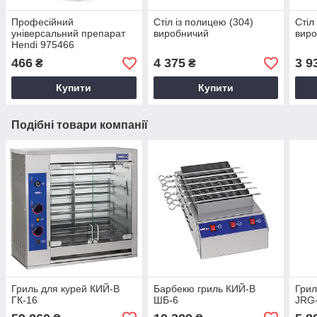
Професійний
Стіл із полицею (304)
Стіл
універсальний препарат
виробничий
вир
Hendi 975466
466
4 375
3 9
₴
₴
Купити
Купити
Подібні товари компанії
Гриль для курей КИЙ-В
Барбекю гриль КИЙ-В
Грил
ГК-16
ШБ-6
JRG