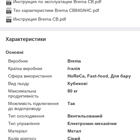
Инструкция по эксплуатации Brema СВ.pdf
Тех характеристики Brema CB840AHC.pdf
Инструкция Brema CB.pdf
Характеристики
Основні
Виробник
Brema
Країна виробник
Італія
Сфера використання
HoReCa, Fast-food, Для бару
Вид льоду
Кубикові
Максимальна
80 кг
продуктивність
Можливість підключення
Так
до водопроводу
Тип охолодження
Вентильований
Тип управління
Електронно-механічне
Матеріал
Метал
Колір корпусу
Сірий