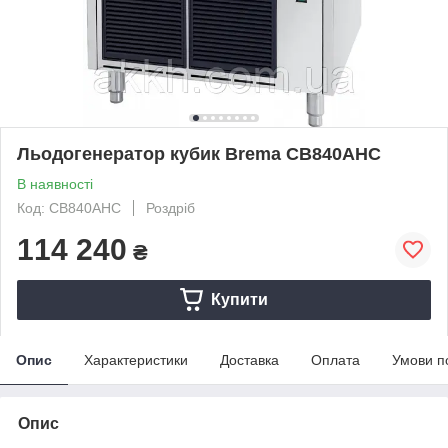
Льодогенератор кубик Brema CB840AHC
В наявності
Код: CB840AHC
Роздріб
114 240
₴
Купити
Опис
Характеристики
Доставка
Оплата
Умови п
Опис