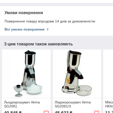
Умови повернення
Повернення товару впродовж 14 днів за домовленістю
Всі умови повернення
З цим товаром також замовляють
Льодокрошувач Vema
Лядокорошувач Vema
Мікс
SG2081
SG2081/3
HKN
40 845
45 623
11 
₴
₴