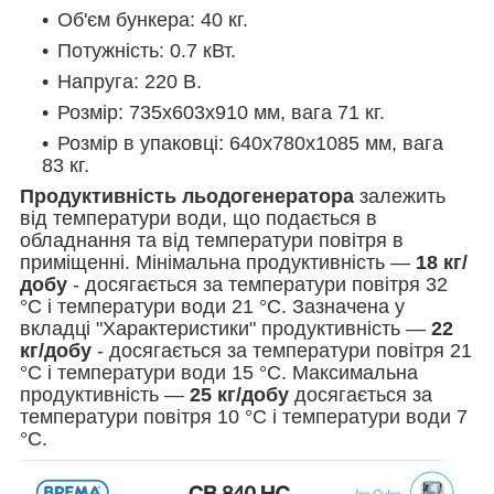
Об'єм бункера: 40 кг.
Потужність: 0.7 кВт.
Напруга: 220 В.
Розмір:
735х603х910
мм, вага 71 кг.
Розмір в упаковці: 640х780х1085 мм, вага
83 кг.
Продуктивність
льодогенератора
залежить
від температури води, що подається в
обладнання та від температури повітря в
приміщенні. Мінімальна продуктивність —
18 кг/
добу
- досягається за температури повітря 32
°C і температури води 21 °C. Зазначена у
вкладці "Характеристики" продуктивність —
22
кг/добу
- досягається за температури повітря 21
°C і температури води 15 °C. Максимальна
продуктивність —
25 кг/добу
досягається за
температури повітря 10 °C і температури води 7
°C.