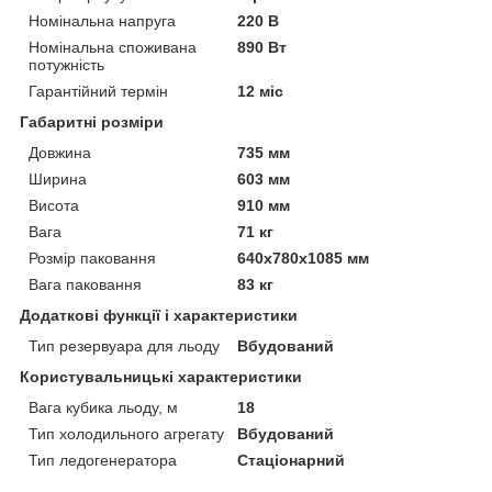
Номінальна напруга
220 В
Номінальна споживана
890 Вт
потужність
Гарантійний термін
12 міс
Габаритні розміри
Довжина
735 мм
Ширина
603 мм
Висота
910 мм
Вага
71 кг
Розмір паковання
640х780х1085 мм
Вага паковання
83 кг
Додаткові функції і характеристики
Тип резервуара для льоду
Вбудований
Користувальницькі характеристики
Вага кубика льоду, м
18
Тип холодильного агрегату
Вбудований
Тип ледогенератора
Стаціонарний