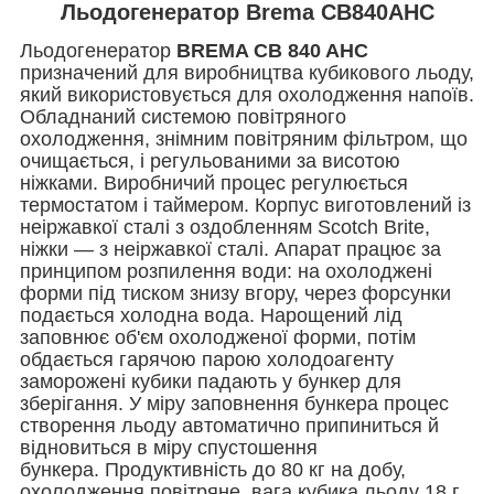
Льодогенератор Brema CB840AHC
Льодогенератор
BREMA CB 840 AHC
призначений для виробництва кубикового льоду,
який використовується для охолодження напоїв.
Обладнаний системою повітряного
охолодження, знімним повітряним фільтром, що
очищається, і регульованими за висотою
ніжками. Виробничий процес регулюється
термостатом і таймером. Корпус виготовлений із
неіржавкої сталі з оздобленням Scotch Brite,
ніжки — з неіржавкої сталі.
Апарат працює за
принципом розпилення води: на охолоджені
форми під тиском знизу вгору, через форсунки
подається холодна вода. Нарощений лід
заповнює об'єм охолодженої форми, потім
обдається гарячою парою холодоагенту
заморожені кубики падають у бункер для
зберігання. У міру заповнення бункера процес
створення льоду автоматично припиниться й
відновиться в міру спустошення
бункера.
Продуктивність до 80 кг на добу,
охолодження повітряне, вага кубика льоду 18 г,