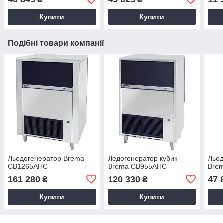
Купити
Купити
Подібні товари компанії
Льодогенератор Brema
Ледогенератор кубик
Льод
CB1265AHC
Brema CB955AHC
Bre
161 280
120 330
47 
₴
₴
Купити
Купити