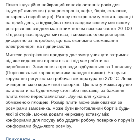
Плита індукційна найкращий винахід останніх років для
індустрії живлення ( для ресторанів, кафе, барів, столових,
пекарень і виробництв). Рятову електро плиту містять вранці і
на цілий день, а індукційна плита завдяки своєму миттєвому
розігріванню завдяки магнітним полям високих частот 20-100
кГц розігріває продукт миттєво, і споживає електроенергію
дискретно за потребою, що дає економне споживання
електроенергії на підприємстві.
Миттєве розігрівання продукту дає змогу уникнути затримок
під час видавання страви в зал і під час роботи на
виробництві. Закипання літра води відбувається за 1 хвилину
(Порівнювальні характеристики наведені нижче). На пульті
керування регулюється робоча температура до 270 °C. Легке
очищення скло керамічної поверхні. Цю плиту можна зручно
встановити на будь-якому столі або підставці, за бажання
плита легко переставляється. Зручна для кухонь з
обмеженою площею. Розмір плити може змінюватися за
розмірами замовника, може бути виготовлений борт із будь-
якої зі сторін, можна додати неіржавку вставку між
конфорками для посуду або додати робочу поверхню поруч із
конфорками будь-якого розміру.
Приховати