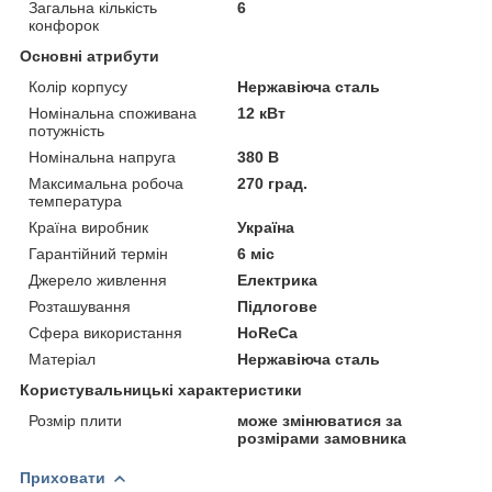
Загальна кількість
6
конфорок
Основні атрибути
Колір корпусу
Нержавіюча сталь
Номінальна споживана
12 кВт
потужність
Номінальна напруга
380 В
Максимальна робоча
270 град.
температура
Країна виробник
Україна
Гарантійний термін
6 міс
Джерело живлення
Електрика
Розташування
Підлогове
Сфера використання
HoReCa
Матеріал
Нержавіюча сталь
Користувальницькі характеристики
Розмір плити
може змінюватися за
розмірами замовника
Приховати