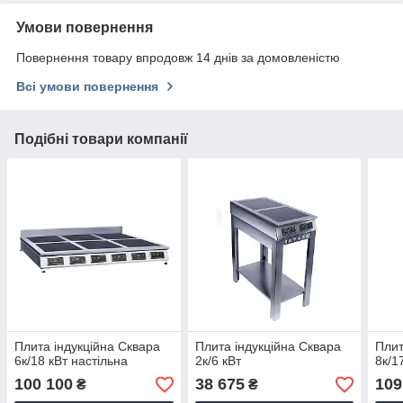
Умови повернення
Повернення товару впродовж 14 днів за домовленістю
Всі умови повернення
Подібні товари компанії
Плита індукційна Сквара
Плита індукційна Сквара
Плит
6к/18 кВт настільна
2к/6 кВт
8к/1
100 100
38 675
109
₴
₴