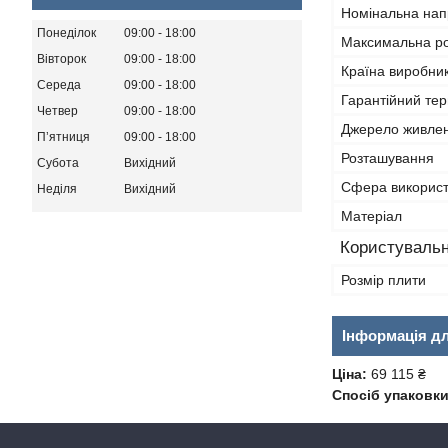
Номінальна нап
Понеділок
09:00
18:00
Максимальна р
Вівторок
09:00
18:00
Країна виробни
Середа
09:00
18:00
Гарантійний тер
Четвер
09:00
18:00
Джерело живле
Пʼятниця
09:00
18:00
Розташування
Субота
Вихідний
Сфера викорис
Неділя
Вихідний
Матеріал
Користувальн
Розмір плити
Інформація д
Ціна:
69 115 ₴
Спосіб упаковки