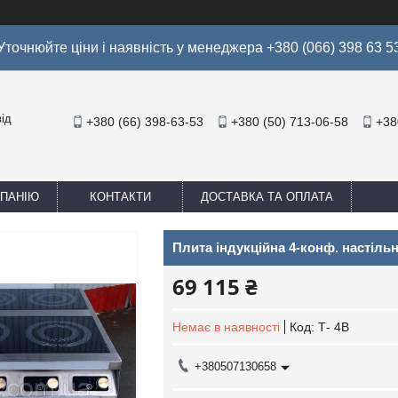
Уточнюйте ціни і наявність у менеджера +380 (066) 398 63 5
ід
+380 (66) 398-63-53
+380 (50) 713-06-58
+38
МПАНІЮ
КОНТАКТИ
ДОСТАВКА ТА ОПЛАТА
Плита індукційна 4-конф. настільн
69 115 ₴
Немає в наявності
Код:
Т- 4В
+380507130658