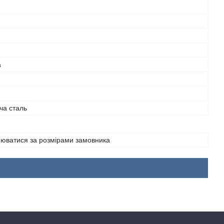
а
ча сталь
нюватися за розмірами замовника