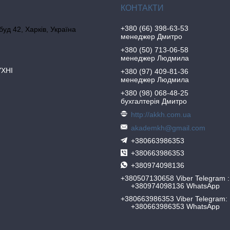
+380 (66) 398-63-53
 буд 42, Харків, Україна
менеджер Дмитро
+380 (50) 713-06-58
менеджер Людмила
УХНІ
+380 (97) 409-81-36
менеджер Людмила
+380 (98) 068-48-25
бухгалтерія Дмитро
http://akkh.com.ua
akademkh@gmail.com
+380663986353
+380663986353
+380974098136
+380507130658 Viber Telegram
+380974098136 WhatsApp
+380663986353 Viber Telegram
+380663986353 WhatsApp