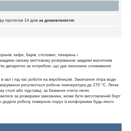
ру протягом 14 днів
за домовленістю
ранів, кафе, барів, столових, пекарень і
а завдяки своєму миттєвому розігріванню завдяки магнітним
ергію дискретно за потребою, що дає економне споживання
в зал і під час роботи на виробництві. Закипання літра води
і керування регулюється робоча температура до 270 °C. Легке
 столі або підставці, за бажання плита легко
ватися за розмірами замовника, може бути виготовлений борт
або додати робочу поверхню поруч із конфорками будь-якого