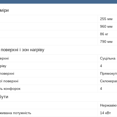
зміри
255 мм
960 мм
86 кг
790 мм
поверхні і зон нагріву
ерхні
Суцільна
ріву
4
поверхні
Прямокут
ї поверхні
Склокера
сть конфорок
4
бути
Нержавію
живана потужність
14 кВт