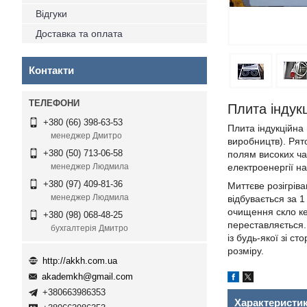
Відгуки
Доставка та оплата
Контакти
Плита індукц
+380 (66) 398-63-53
Плита індукційна 
менеджер Дмитро
виробництв). Рято
+380 (50) 713-06-58
полям високих ча
електроенергії на
менеджер Людмила
+380 (97) 409-81-36
Миттєве розігріва
менеджер Людмила
відбувається за 
очищення скло ке
+380 (98) 068-48-25
переставляється.
бухгалтерія Дмитро
із будь-якої зі 
розміру.
http://akkh.com.ua
akademkh@gmail.com
+380663986353
Характеристи