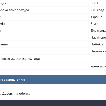
руга
380 В
обоча температура
270 град.
к
Україна
мін
6 міс
ння
Електрик
Настільне
тання
HoReCa
Нержавію
ицькі характеристики
може змі
ля замовлення
:
Дерев'яна обрітка