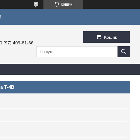
Кошик
3
Кошик
0 (97) 409-81-36
а Т-4В