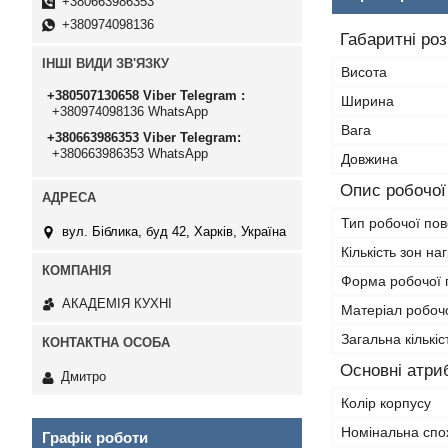
+380663986353
+380974098136
Габаритні ро
ІНШІ ВИДИ ЗВ'ЯЗКУ
Висота
+380507130658 Viber Telegram
Ширина
+380974098136 WhatsApp
Вага
+380663986353 Viber Telegram
+380663986353 WhatsApp
Довжина
Опис робочої 
Тип робочої пов
вул. Біблика, буд 42, Харків, Україна
Кількість зон наг
Форма робочої 
АКАДЕМІЯ КУХНІ
Матеріал робочо
Загальна кількі
Основні атри
Дмитро
Колір корпусу
Номінальна спо
Графік роботи