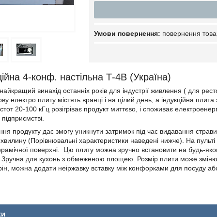
повернення това
ійна 4-конф. настільна Т-4В (Україна)
найкращий винахід останніх років для індустрії живлення ( для ресто
ву електро плиту містять вранці і на цілий день, а індукційна плит
стот 20-100 кГц розігріває продукт миттєво, і споживає електроен
 підприємстві.
ння продукту дає змогу уникнути затримок під час видавання страви 
1 хвилину (Порівнювальні характеристики наведені нижче). На пульт
рамічної поверхні. Цю плиту можна зручно встановити на будь-якому
 Зручна для кухонь з обмеженою площею. Розмір плити може зміню
сторін, можна додати неіржавку вставку між конфорками для посуду 
ки