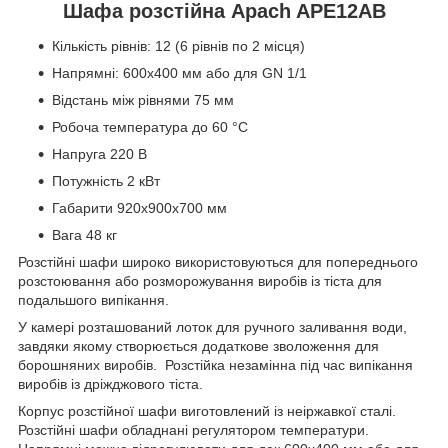
Шафа розстійна Apach APE12AB
Кількість рівнів: 12 (6 рівнів по 2 місця)
Напрямні: 600х400 мм або для GN 1/1
Відстань між рівнями 75 мм
Робоча температура до 60 °C
Напруга 220 В
Потужність 2 кВт
Габарити 920х900х700 мм
Вага 48 кг
Розстійні шафи широко використовуються для попереднього
розстоювання або розморожування виробів із тіста для
подальшого випікання.
У камері розташований лоток для ручного заливання води,
завдяки якому створюється додаткове зволоження для
борошняних виробів. Розстійка незамінна під час випікання
виробів із дріжджового тіста.
Корпус розстійної шафи виготовлений із неіржавкої сталі.
Розстійні шафи обладнані регулятором температури.