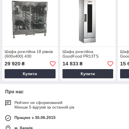
Шафа розстійна 18 рівнів
Шафа розстійна
Шафа
(600х400) 430
GoodFood PR13TS
Goo
29 920
14 833
15 
₴
₴
Купити
Купити
Про нас
Рейтинг не сформований
Менше 5 відгуків за останній рік
Працює з 30.06.2015
м. Харків