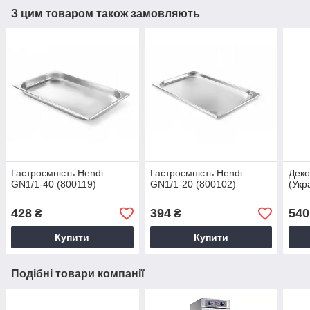
З цим товаром також замовляють
Гастроємність Hendi
Гастроємність Hendi
Деко
GN1/1-40 (800119)
GN1/1-20 (800102)
(Укр
428
394
540
₴
₴
Купити
Купити
Подібні товари компанії