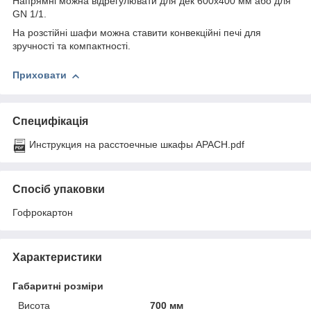
Напрямні можна відрегулювати для дек 600х400 мм або для
GN 1/1.
На розстійні шафи можна ставити конвекційні печі для
зручності та компактності.
Приховати
Специфікація
Инструкция на расстоечные шкафы APACH.pdf
Спосіб упаковки
Гофрокартон
Характеристики
Габаритні розміри
Висота
700 мм