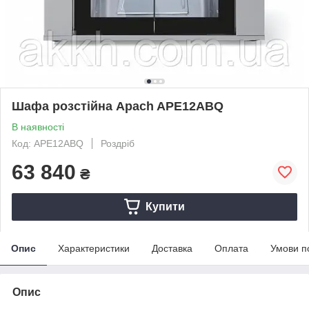
Шафа розстійна Apach APE12ABQ
В наявності
Код: APE12ABQ
Роздріб
63 840
₴
Купити
Опис
Характеристики
Доставка
Оплата
Умови п
Опис