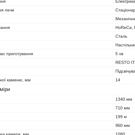
ння
Електрик
ня печи
Стаціона
Механічн
тання
HoReCa, F
Сталь
Настільне
ас приготування
5 хв
RESTO IT
Підсвічув
ної каменю, мм
14
зміри
1340 мм
710 мм
199 кг
960 мм
на камери, мм
1080