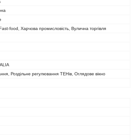
а
рна
е
ast-food, Харчова промисловість, Вулична торгівля
ALIA
ання, Роздільне регулювання ТЕНів, Оглядове вікно