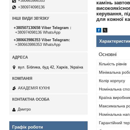
+380663986353
камінь завтов
+380974098136
високоякісно
керування, пі
ІНШІ ВИДИ ЗВ'ЯЗКУ
для кожної ка
+380507130658 Viber Telegram
+380974098136 WhatsApp
+380663986353 Viber Telegram
Характеристи
+380663986353 WhatsApp
Основні
Кількість рівнів
вул. Біблика, буд 42, Харків, Україна
Мінімальна роб
Колір корпусу
АКАДЕМІЯ КУХНІ
Номінальна спо
Країна виробни
Максимальна р
Дмитро
Номінальна нап
Гарантійний тер
Графік роботи