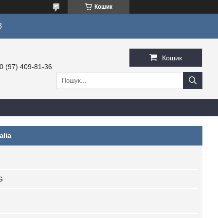
Кошик
3
Кошик
0 (97) 409-81-36
alia
G