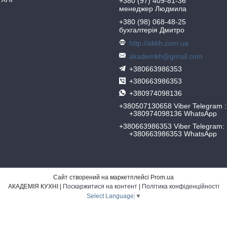
+380 (97) 409-81-36
менеджер Людмила
+380 (98) 068-48-25
бухгалтерія Дмитро
http://akkh.com.ua
akademkh@gmail.com
+380663986353
+380663986353
+380974098136
+380507130658 Viber Telegram
+380974098136 WhatsApp
+380663986353 Viber Telegram
+380663986353 WhatsApp
Сайт створений на маркетплейсі
Prom.ua
АКАДЕМІЯ КУХНІ |
Поскаржитися на контент
|
Політика конфіденційності
Select Language
▼