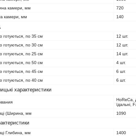
ина камери, мм
720
та камери, мм
140
ц
що готуються, по 35 см
12 шт.
що готуються, по 30 см
12 шт.
що готуються, по 25 см
14 шт.
що готуються, по 50 см
4 шт.
що готуються, по 45 см
6 шт.
що готуються, по 40 см
6 шт.
ицькі характеристики
HoReCa, Д
ования
їдальні, 
вці (Ширина, мм
1090
рактеристики
вці Глибина, мм
1400