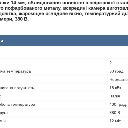
шки 14 мм, облицювання повністю з неіржавкої сталі,
го пофарбованого металу, всередині камера виготовле
дсвітка, жароміцне оглядове вікно, температурний діа
мери, 380 В.
ки
2
оча температура
50 град.
Нержавію
живана потужність
18 кВт
к
Італія
обоча температура
400 град.
руга
380 В
мін
12 міс