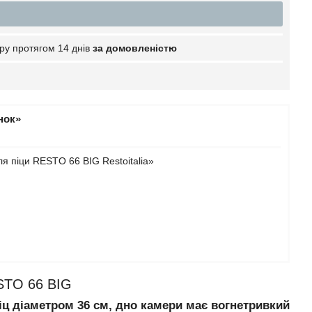
ру протягом 14 днів
за домовленістю
нок»
я піци RESTO 66 BIG Restoitalia»
ESTO 66 BIG
піц діаметром 36 см, дно камери має вогнетривкий