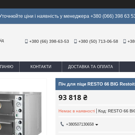
Уточнюйте ціни і наявність у менеджера +380 (066) 398 63 5
ід
+380 (66) 398-63-53
+380 (50) 713-06-58
+38
МПАНІЮ
КОНТАКТИ
ДОСТАВКА ТА ОПЛАТА
Піч для піци RESTO 66 BIG Restoit
93 818 ₴
Немає в наявності
Код:
RESTO 66 BI
+380507130658