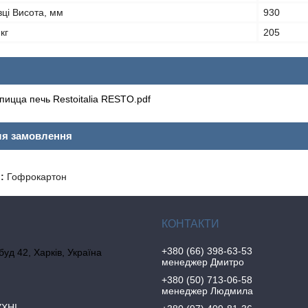
вці Висота, мм
930
кг
205
пицца печь Restoitalia RESTO.pdf
ля замовлення
:
Гофрокартон
+380 (66) 398-63-53
 буд 42, Харків, Україна
менеджер Дмитро
+380 (50) 713-06-58
менеджер Людмила
УХНІ