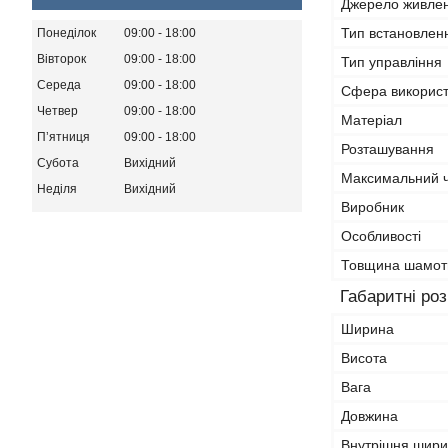
Джерело живле
Тип встановлен
Понеділок
09:00
18:00
Вівторок
09:00
18:00
Тип управління
Середа
09:00
18:00
Сфера викорис
Четвер
09:00
18:00
Матеріал
Пʼятниця
09:00
18:00
Розташування
Субота
Вихідний
Максимальний ч
Неділя
Вихідний
Виробник
Особливості
Товщина шамот
Габаритні ро
Ширина
Висота
Вага
Довжина
Внутрішня шири