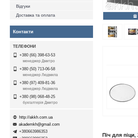
Відгуки
Доставка та оплата
Контакти
+380 (66) 398-63-53
менеджер Дмитро
+380 (50) 713-06-58
менеджер Людмила
+380 (97) 409-81-36
менеджер Людмила
+380 (98) 068-48-25
бухгалтерія Дмитро
http://akkh.com.ua
akademkh@gmail.com
+380663986353
Піч для піци,