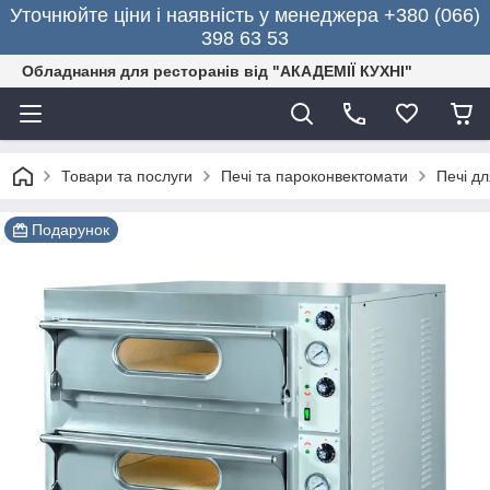
Уточнюйте ціни і наявність у менеджера +380 (066)
398 63 53
Обладнання для ресторанів від "АКАДЕМІЇ КУХНІ"
Товари та послуги
Печі та пароконвектомати
Печі дл
Подарунок