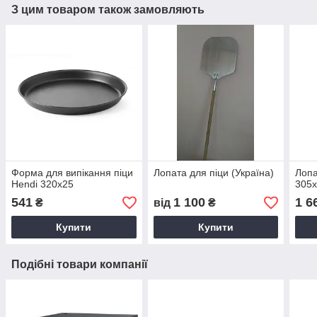
З цим товаром також замовляють
Форма для випікання піци
Лопата для піци (Україна)
Лопа
Hendi 320x25
305
541
1 100
1 6
₴
від
₴
Купити
Купити
Подібні товари компанії