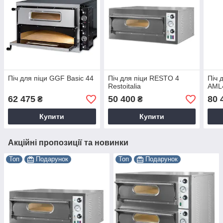
Піч для піци GGF Basic 44
Піч для піци RESTO 4
Піч 
Restoitalia
AML
62 475
50 400
80 
₴
₴
Купити
Купити
Акційні пропозиції та новинки
Топ
Подарунок
Топ
Подарунок