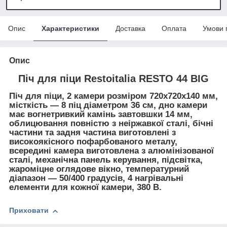
Опис
Характеристики
Доставка
Оплата
Умови 
Опис
Піч для піци Restoitalia RESTO 44 BIG
Піч для піци, 2 камери розміром 720х720х140 мм,
місткість — 8 піц діаметром 36 см, дно камери
має вогнетривкий камінь завтовшки 14 мм,
облицювання повністю з неіржавкої сталі, бічні
частини та задня частина виготовлені з
високоякісного пофарбованого металу,
всередині камера виготовлена з алюмінізованої
сталі, механічна панель керування, підсвітка,
жароміцне оглядове вікно, температурний
діапазон — 50/400 градусів, 4 нагрівальні
елементи для кожної камери, 380 В.
Приховати