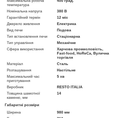
Максимальна робоча
400 град.
температура
Номінальна напруга
380 В
Гарантійний термін
12 міс
Джерело живлення
Електрика
Вид печи
Подова
Тип встановлення печи
Стаціонарна
Тип управління
Механічне
Сфера використання
Харчова промисловість,
Fast-food, HoReCa, Вулична
торгівля
Матеріал
Сталь
Розташування
Настільне
Максимальний час
5 хв
приготування
Виробник
RESTO ITALIA
Товщина шамотної
14
каменю, мм
Габаритні розміри
Ширина
980 мм