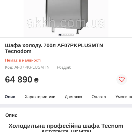
Шафа холоду. 700л AF07PKPLUSMTN
Tecnodom
Немає в наявності
Код: AF07PKPLUSMTN
Роздріб
64 890
₴
Опис
Характеристики
Доставка
Оплата
Умови п
Опис
Холодильна професійна шафа Tecnom
AF07PKPLUSMTN