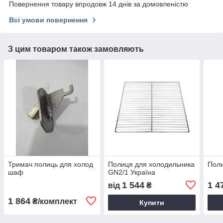
Повернення товару впродовж 14 днів за домовленістю
Всі умови повернення
З цим товаром також замовляють
Тримач полиць для холод
Полиця для холодильника
Пол
шаф
GN2/1 Україна
1 544
1 4
від
₴
1 864
₴/комплект
Купити