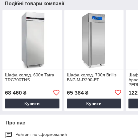
Подібні товари компанії
Шафа холод. 600л Tatra
Шафа холод. 700л Brillis
Шафа
TRC700TNS
BN7-M-R290-EF
Apa
PER
68 460
65 384
122
₴
₴
Купити
Купити
Про нас
Рейтинг не сформований