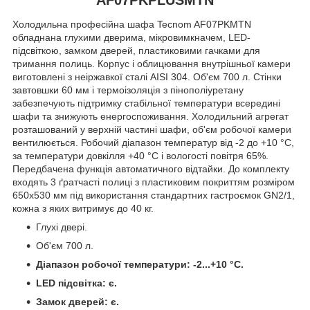
Холодильна професійна шафа Tecnom AF07PKMTN
обладнана глухими дверима, мікровимкначем, LED-
підсвіткою, замком дверей, пластиковими гачками для
тримання полиць. Корпус і облицювання внутрішньої камери
виготовлені з неіржавкої сталі AISI 304. Об'єм 700 л. Стінки
завтовшки 60 мм і термоізоляція з пінополіуретану
забезпечують підтримку стабільної температури всередині
шафи та знижують енергоспоживання. Холодильний агрегат
розташований у верхній частині шафи, об'єм робочої камери
вентилюється. Робочий діапазон температур від -2 до +10 °C,
за температури довкілля +40 °C і вологості повітря 65%.
Передбачена функція автоматичного відтайки. До комплекту
входять 3 ґратчасті полиці з пластиковим покриттям розміром
650х530 мм під використання стандартних гастроємок GN2/1,
кожна з яких витримує до 40 кг.
Глухі двері.
Об'єм 700 л.
Діапазон робочої температури: -2...+10 °C.
LED підсвітка: є.
Замок дверей: є.