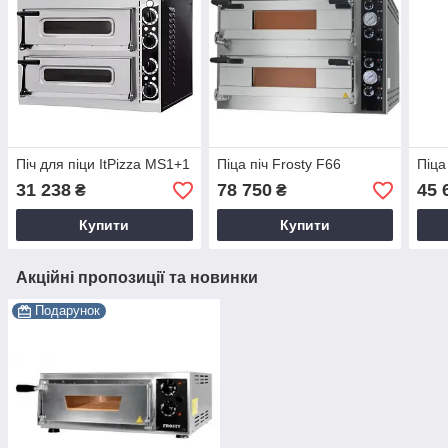
Піч для піци ItPizza MS1+1
Піца піч Frosty F66
Піца
31 238
78 750
45 
₴
₴
Купити
Купити
Акційні пропозиції та новинки
Подарунок