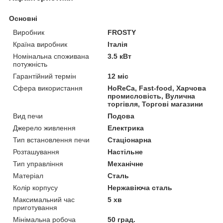
Основні
Виробник
FROSTY
Країна виробник
Італія
Номінальна споживана
3.5 кВт
потужність
Гарантійний термін
12 міс
Сфера використання
HoReCa, Fast-food, Харчова
промисловість, Вулична
торгівля, Торгові магазини
Вид печи
Подова
Джерело живлення
Електрика
Тип встановлення печи
Стаціонарна
Розташування
Настільне
Тип управління
Механічне
Матеріал
Сталь
Колір корпусу
Нержавіюча сталь
Максимальний час
5 хв
приготування
Мінімальна робоча
50 град.