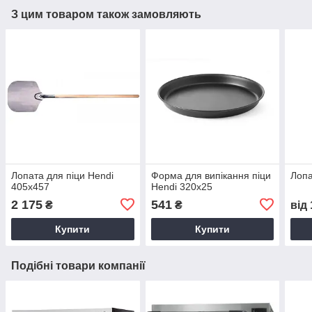
З цим товаром також замовляють
Лопата для піци Hendi
Форма для випікання піци
Лопа
405x457
Hendi 320x25
2 175
541
₴
₴
від
Купити
Купити
Подібні товари компанії