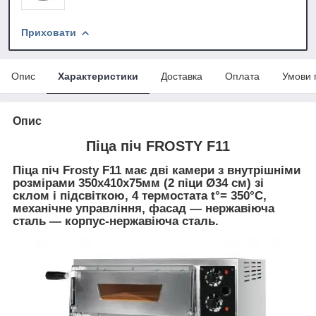
Приховати
Опис
Характеристики
Доставка
Оплата
Умови 
Опис
Піца піч FROSTY F11
Піца піч Frosty F11 має дві камери з внутрішніми
розмірами 350х410х75мм (2 піци Ø34 см) зі
склом і підсвіткою, 4 термостата t°= 350°C,
механічне управління, фасад ― нержавіюча
сталь ― корпус-нержавіюча сталь.