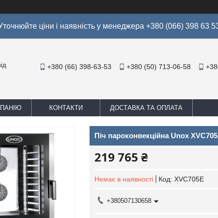
Уточнюйте ціни і наявність у менеджера +380 (066) 398 63 5
ід
+380 (66) 398-63-53
+380 (50) 713-06-58
+38
МПАНІЮ
КОНТАКТИ
ДОСТАВКА ТА ОПЛАТА
Піч пароконвекційна Unox XVC70
219 765 ₴
Немає в наявності
Код:
XVC705E
+380507130658