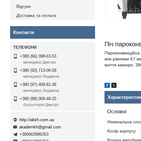
Відгуки
Доставка та оплата
Контакти
Піч парокон
Пароконвекційна е
+380 (66) 398-63-53
між рівнями 67 м
менеджер Дмитро
миття камери, 38
+380 (50) 713-06-58
менеджер Людмила
+380 (97) 409-81-36
менеджер Людмила
Характеристи
+380 (98) 068-48-25
бухгалтерія Дмитро
Основні
http://akkh.com.ua
Номінальна спо
akademkh@gmail.com
Колір корпусу
+380663986353
Країна виробни