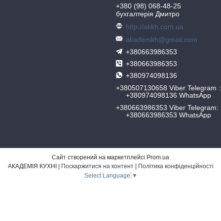
+380 (98) 068-48-25
бухгалтерія Дмитро
http://akkh.com.ua
akademkh@gmail.com
+380663986353
+380663986353
+380974098136
+380507130658 Viber Telegram
+380974098136 WhatsApp
+380663986353 Viber Telegram
+380663986353 WhatsApp
Сайт створений на маркетплейсі
Prom.ua
АКАДЕМІЯ КУХНІ |
Поскаржитися на контент
|
Політика конфіденційності
Select Language
▼