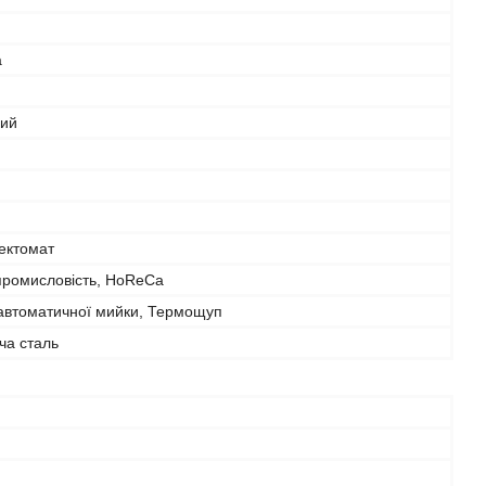
а
ний
ектомат
промисловість, HoReCa
автоматичної мийки, Термощуп
ча сталь