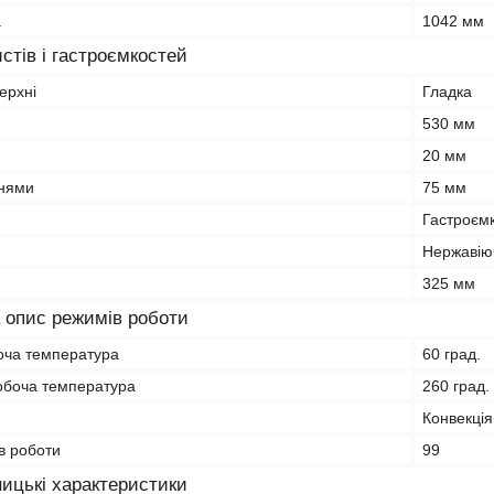
а
1042 мм
стів і гастроємкостей
ерхні
Гладка
530 мм
20 мм
внями
75 мм
Гастроємк
Нержавію
325 мм
 опис режимів роботи
оча температура
60 град.
обоча температура
260 град.
Конвекці
ів роботи
99
ицькі характеристики