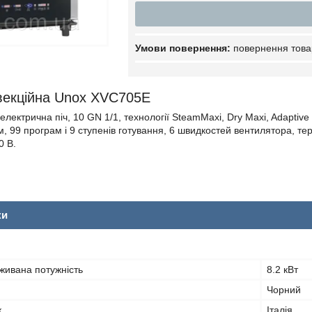
повернення това
векційна Unox XVC705E
лектрична піч, 10 GN 1/1, технології SteamMaxi, Dry Maxi, Adaptive
м, 99 програм і 9 ступенів готування, 6 швидкостей вентилятора, 
0 В.
ки
живана потужність
8.2 кВт
Чорний
к
Італія