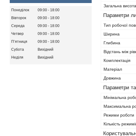
Загальна висот
Понеділок
09:00
18:00
Параметри ли
Вівторок
09:00
18:00
Тип робочої пов
Середа
09:00
18:00
Четвер
09:00
18:00
Ширина
Пʼятниця
09:00
18:00
Глибина
Субота
Вихідний
Відстань між рі
Неділя
Вихідний
Комплектація
Матеріал
Довжина
Параметри та
Мінімальна роб
Максимальна р
Режими роботи
Кількість режим
Користувальн