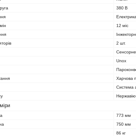
руга
380 В
ння
Електрик
мін
12 міс
ння
Інжектор
яторів
2 шт.
Сенсорне
Unox
я
Пароконв
тання
Харчова 
Система 
су
Нержавію
зміри
на
773 мм
на
750 мм
86 кг