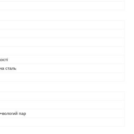
ості
ча сталь
я+вологий пар