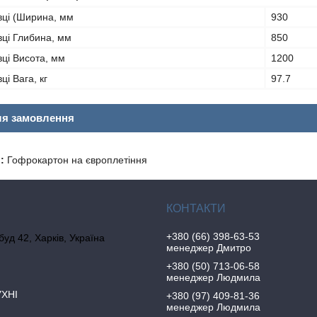
вці (Ширина, мм
930
вці Глибина, мм
850
вці Висота, мм
1200
ці Вага, кг
97.7
ля замовлення
:
Гофрокартон на європлетіння
+380 (66) 398-63-53
 буд 42, Харків, Україна
менеджер Дмитро
+380 (50) 713-06-58
менеджер Людмила
УХНІ
+380 (97) 409-81-36
менеджер Людмила