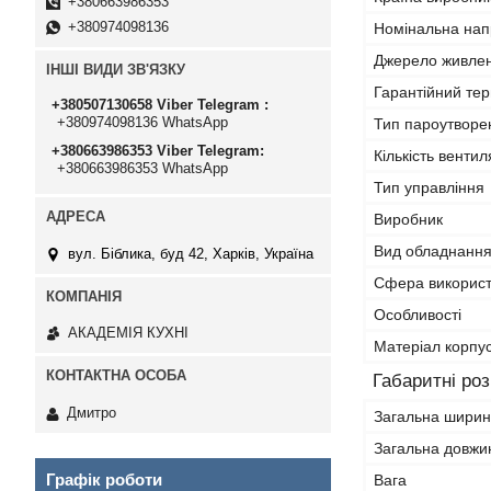
+380663986353
+380974098136
Номінальна нап
Джерело живле
ІНШІ ВИДИ ЗВ'ЯЗКУ
Гарантійний тер
+380507130658 Viber Telegram
+380974098136 WhatsApp
Тип пароутворе
+380663986353 Viber Telegram
Кількість вентил
+380663986353 WhatsApp
Тип управління
Виробник
Вид обладнанн
вул. Біблика, буд 42, Харків, Україна
Сфера викорис
Особливості
АКАДЕМІЯ КУХНІ
Матеріал корпу
Габаритні ро
Дмитро
Загальна шири
Загальна довжи
Графік роботи
Вага