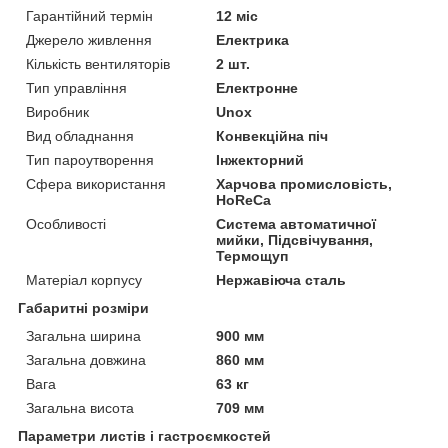
Гарантійний термін
12 міс
Джерело живлення
Електрика
Кількість вентиляторів
2 шт.
Тип управління
Електронне
Виробник
Unox
Вид обладнання
Конвекційна піч
Тип пароутворення
Інжекторний
Сфера використання
Харчова промисловість,
HoReCa
Особливості
Система автоматичної
мийки, Підсвічування,
Термощуп
Матеріал корпусу
Нержавіюча сталь
Габаритні розміри
Загальна ширина
900 мм
Загальна довжина
860 мм
Вага
63 кг
Загальна висота
709 мм
Параметри листів і гастроємкостей