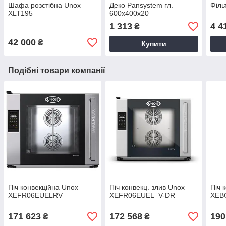
Шафа розстібна Unox
Деко Pansystem гл.
Філь
XLT195
600x400х20
1 313
4 4
₴
42 000
₴
Купити
Подібні товари компанії
Піч конвекційна Unox
Піч конвекц. злив Unox
Піч 
XEFR06EUELRV
XEFR06EUEL_V-DR
XEB
171 623
172 568
190
₴
₴