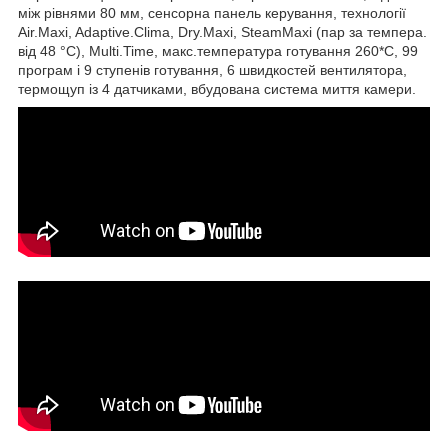
між рівнями 80 мм, сенсорна панель керування, технології
Air.Maxi, Adaptive.Clima, Dry.Maxi, SteamMaxi (пар за темпера.
від 48 °C), Multi.Time, макс.температура готування 260*С, 99
програм і 9 ступенів готування, 6 швидкостей вентилятора,
термощуп із 4 датчиками, вбудована система миття камери.