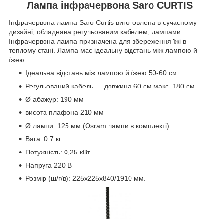
Лампа інфрачервона Saro CURTIS
Інфрачервона лампа Saro Curtis виготовлена в сучасному
дизайні, обладнана регульованим кабелем, лампами.
Інфрачервона лампа призначена для збереження їжі в
теплому стані. Лампа має ідеальну відстань між лампою й
їжею.
Ідеальна відстань між лампою й їжею 50-60 см
Регульований кабель — довжина 60 см макс. 180 см
Ø абажур: 190 мм
висота плафона 210 мм
Ø лампи: 125 мм (Osram лампи в комплекті)
Вага: 0.7 кг
Потужність: 0,25 кВт
Напруга 220 В
Розмір (ш/г/в): 225х225х840/1910 мм.