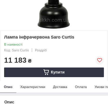
Лампа інфрачервона Saro Curtis
В наявності
Код: Saro Curtis
Роздріб
11 183
₴
Купити
Опис
Характеристики
Доставка
Оплата
Умови п
Опис