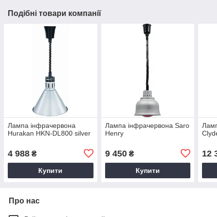
Подібні товари компанії
Лампа інфрачервона
Лампа інфрачервона Saro
Ламп
Hurakan HKN-DL800 silver
Henry
Clyd
4 988
9 450
12 
₴
₴
Купити
Купити
Про нас