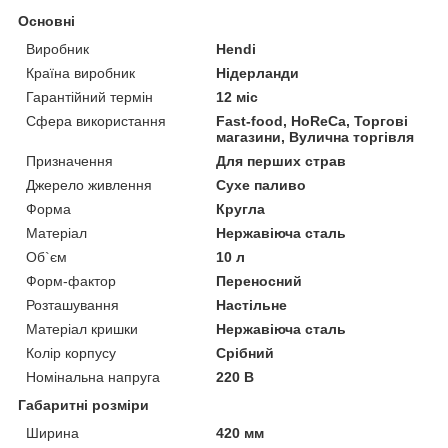
Основні
Виробник
Hendi
Країна виробник
Нідерланди
Гарантійний термін
12 міс
Сфера використання
Fast-food, HoReCa, Торгові
магазини, Вулична торгівля
Призначення
Для перших страв
Джерело живлення
Сухе паливо
Форма
Кругла
Матеріал
Нержавіюча сталь
Об`єм
10 л
Форм-фактор
Переносний
Розташування
Настільне
Матеріал кришки
Нержавіюча сталь
Колір корпусу
Срібний
Номінальна напруга
220 В
Габаритні розміри
Ширина
420 мм