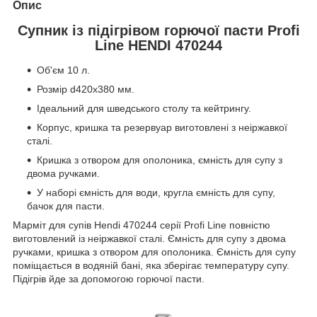
Опис
Супник із підігрівом горючої пасти Profi
Line HENDI 470244
Об'єм 10 л.
Розмір d420x380 мм.
Ідеальний для шведського столу та кейтрингу.
Корпус, кришка та резервуар виготовлені з неіржавкої
сталі.
Кришка з отвором для ополоника, ємність для супу з
двома ручками.
У наборі ємність для води, кругла ємність для супу,
бачок для пасти.
Марміт для супів Hendi 470244 серії Profi Line повністю
виготовлений із неіржавкої сталі. Ємність для супу з двома
ручками, кришка з отвором для ополоника. Ємність для супу
поміщається в водяній бані, яка зберігає температуру супу.
Підігрів йде за допомогою горючої пасти.