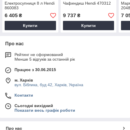
Електросупниця 8 л Hendi
Чафиндиш Hendi 470312
Марм
860083
204
6 405
9 737
7 0
₴
₴
Купити
Купити
Про нас
Рейтинг не сформований
Менше 5 відгуків за останній рік
Працює з 30.06.2015
м. Харків
вул. Біблика, буд 42, Харків, Україна
Контакти
Сьогодні вихідний
Показати весь графік роботи
Про нас