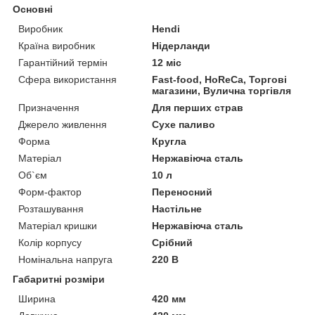
Основні
Виробник
Hendi
Країна виробник
Нідерланди
Гарантійний термін
12 міс
Сфера використання
Fast-food, HoReCa, Торгові
магазини, Вулична торгівля
Призначення
Для перших страв
Джерело живлення
Сухе паливо
Форма
Кругла
Матеріал
Нержавіюча сталь
Об`єм
10 л
Форм-фактор
Переносний
Розташування
Настільне
Матеріал кришки
Нержавіюча сталь
Колір корпусу
Срібний
Номінальна напруга
220 В
Габаритні розміри
Ширина
420 мм