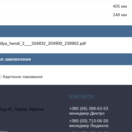
405 мм
248 мм
a_dlya_hendi_2___204832_204900_239902.pdf
ля замовлення
:
Картонне паковання
+380 (66) 398-63-53
 буд 42, Харків, Україна
менеджер Дмитро
+380 (50) 713-06-58
менеджер Людмила