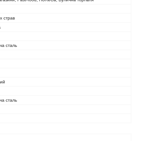
х страв
а
ча сталь
ий
ча сталь