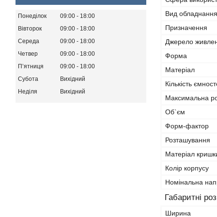
Вид обладнанн
Понеділок
09:00
18:00
Призначення
Вівторок
09:00
18:00
Середа
09:00
18:00
Джерело живле
Четвер
09:00
18:00
Форма
Пʼятниця
09:00
18:00
Матеріал
Субота
Вихідний
Кількість ємнос
Неділя
Вихідний
Максимальна р
Об`єм
Форм-фактор
Розташування
Матеріал кришк
Колір корпусу
Номінальна нап
Габаритні ро
Ширина