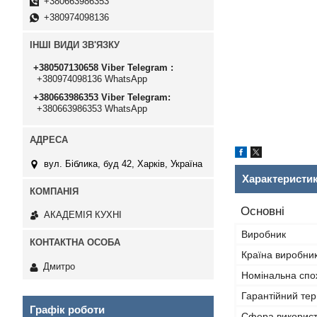
+380663986353
+380974098136
ІНШІ ВИДИ ЗВ'ЯЗКУ
+380507130658 Viber Telegram
+380974098136 WhatsApp
+380663986353 Viber Telegram
+380663986353 WhatsApp
вул. Біблика, буд 42, Харків, Україна
Характеристи
Основні
АКАДЕМІЯ КУХНІ
Виробник
Країна виробни
Дмитро
Номінальна спо
Гарантійний тер
Графік роботи
Сфера викорис