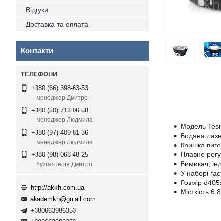
Відгуки
Доставка та оплата
Контакти
+380 (66) 398-63-53
менеджер Дмитро
+380 (50) 713-06-58
менеджер Людмила
Модель Tesi
+380 (97) 409-81-36
Водяна лазн
менеджер Людмила
Кришка виго
Плавне регу
+380 (98) 068-48-25
Вимикач, ін
бухгалтерія Дмитро
У наборі гас
Розмір d405
http://akkh.com.ua
Місткість 6.8
akademkh@gmail.com
+380663986353