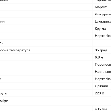
я
Марміт
Для други
ння
Електрик
Кругла
Нержавію
тей
1
обоча температура
85 град.
6.8 л
Переносн
Настільне
и
Нержавію
Срібний
руга
220 В
зміри
405 мм