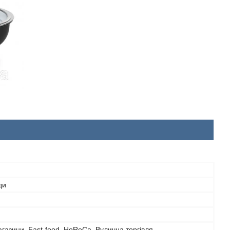
ди
агазини, Fast-food, HoReCa, Вулична торгівля