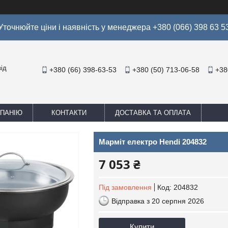
Уточнюйте ціни і наявність у менеджера +380 (066) 398 63 5
ід
+380 (66) 398-63-53
+380 (50) 713-06-58
+38
МПАНІЮ
КОНТАКТИ
ДОСТАВКА ТА ОПЛАТА
Марміт електро Hendi 204832
7 053 ₴
Під замовлення
Код:
204832
Відправка з 20 серпня 2026
Купити