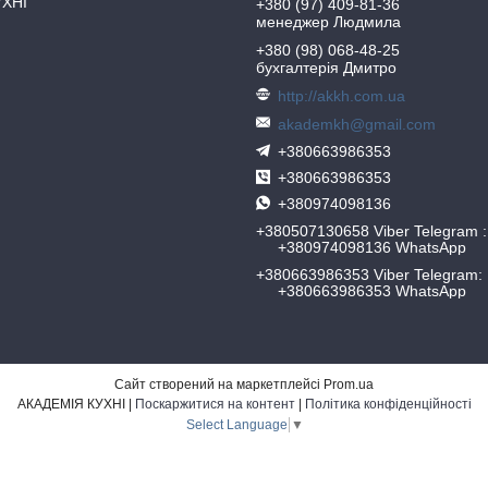
УХНІ
+380 (97) 409-81-36
менеджер Людмила
+380 (98) 068-48-25
бухгалтерія Дмитро
http://akkh.com.ua
akademkh@gmail.com
+380663986353
+380663986353
+380974098136
+380507130658 Viber Telegram
+380974098136 WhatsApp
+380663986353 Viber Telegram
+380663986353 WhatsApp
Сайт створений на маркетплейсі
Prom.ua
АКАДЕМІЯ КУХНІ |
Поскаржитися на контент
|
Політика конфіденційності
Select Language
▼