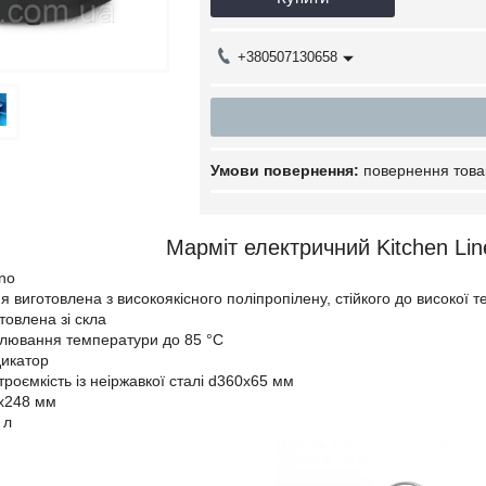
+380507130658
повернення това
Марміт електричний Kitchen Li
no
я виготовлена з високоякісного поліпропілену, стійкого до високої 
товлена зі скла
лювання температури до 85 °C
дикатор
троємкість із неіржавкої сталі d360x65 мм
х248 мм
 л