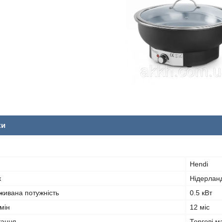
ки
Hendi
к
Нідерлан
живана потужність
0.5 кВт
мін
12 міс
тання
Торгові м