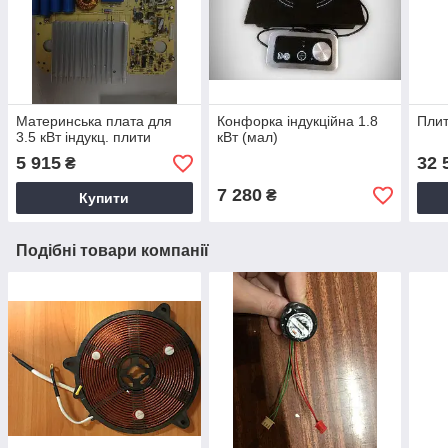
Материнська плата для
Конфорка індукційна 1.8
Плит
3.5 кВт індукц. плити
кВт (мал)
5 915
32 
₴
7 280
₴
Купити
Подібні товари компанії