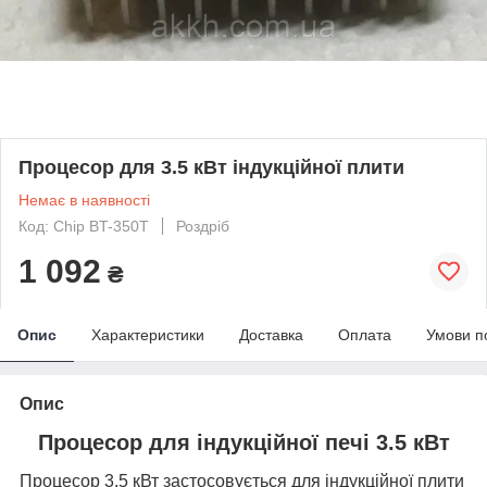
Процесор для 3.5 кВт індукційної плити
Немає в наявності
Код: Chip BT-350T
Роздріб
1 092
₴
Опис
Характеристики
Доставка
Оплата
Умови п
Опис
Процесор для індукційної печі 3.5 кВт
Процесор 3.5 кВт застосовується для індукційної плити