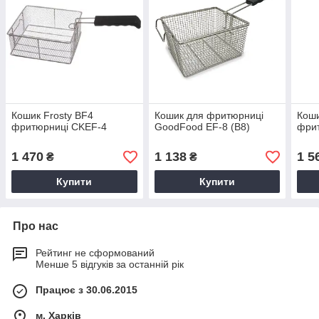
Кошик Frosty BF4
Кошик для фритюрниці
Коши
фритюрниці CKEF-4
GoodFood EF-8 (B8)
фрит
1 470
1 138
1 5
₴
₴
Купити
Купити
Про нас
Рейтинг не сформований
Менше 5 відгуків за останній рік
Працює з 30.06.2015
м. Харків