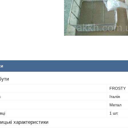
ки
бути
FROSTY
к
Італія
Метал
вці
1 шт.
ицькі характеристики