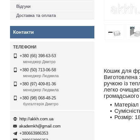
Відгуки
Доставка та оплата
Контакти
+380 (66) 398-63-53
менеджер Дмитро
+380 (50) 713-06-58
Кошик для ф
менеджер Людмила
Виготовлена ​
ручкою із теп
+380 (97) 409-81-36
легко очищає
менеджер Людмила
громадського
+380 (98) 068-48-25
Матеріал 
бухгалтерія Дмитро
Сумісніст
Розмір: 1
http://akkh.com.ua
akademkh@gmail.com
+380663986353