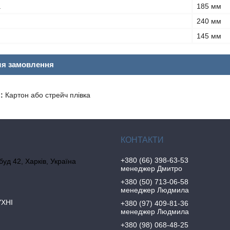
а
185 мм
240 мм
145 мм
ля замовлення
:
Картон або стрейч плівка
+380 (66) 398-63-53
 буд 42, Харків, Україна
менеджер Дмитро
+380 (50) 713-06-58
менеджер Людмила
УХНІ
+380 (97) 409-81-36
менеджер Людмила
+380 (98) 068-48-25