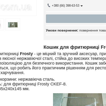
+380 (66) 398-63-53
повернення това
Кошик для фритюрниці Fr
ритюрниці
Frosty
- це міцний та зручний аксесуар, п
​з якісної нержавіючої сталі, стійка до високих темпер
лоізоляцією для безпечного використання.
Кошик заб
ться, що робить його практичним рішенням для ресто
 харчування.
корзини: нержавіюча сталь.
ь: для фритюрниці Frosty CKEF-8.
85x240x145 мм.