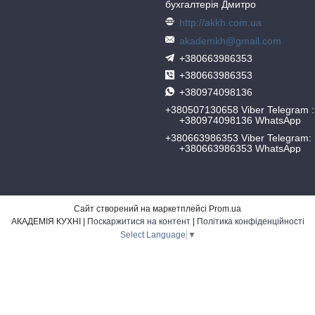
бухгалтерія Дмитро
http://akkh.com.ua
akademkh@gmail.com
+380663986353
+380663986353
+380974098136
+380507130658 Viber Telegram
+380974098136 WhatsApp
+380663986353 Viber Telegram
+380663986353 WhatsApp
Сайт створений на маркетплейсі
Prom.ua
АКАДЕМІЯ КУХНІ |
Поскаржитися на контент
|
Політика конфіденційності
Select Language
▼