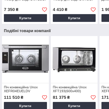
7 350
4 410
1 9
₴
₴
Купити
Купити
Подібні товари компанії
Піч конвекційна Unox
Піч конвекційна Unox
Піч 
XEFR04EUELDV
XFТ193(600х400)
XEF
111 510
81 375
171
₴
₴
Купити
Купити