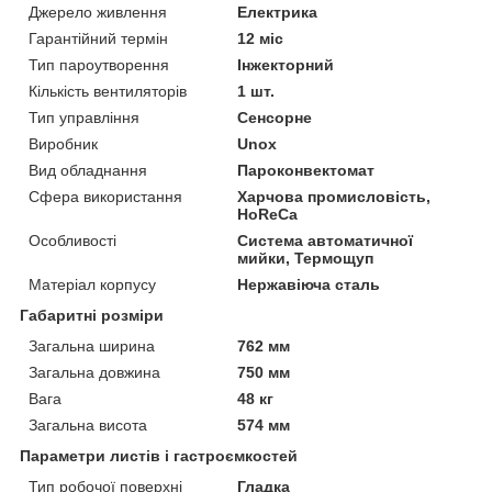
Джерело живлення
Електрика
Гарантійний термін
12 міс
Тип пароутворення
Інжекторний
Кількість вентиляторів
1 шт.
Тип управління
Сенсорне
Виробник
Unox
Вид обладнання
Пароконвектомат
Сфера використання
Харчова промисловість,
HoReCa
Особливості
Система автоматичної
мийки, Термощуп
Матеріал корпусу
Нержавіюча сталь
Габаритні розміри
Загальна ширина
762 мм
Загальна довжина
750 мм
Вага
48 кг
Загальна висота
574 мм
Параметри листів і гастроємкостей
Тип робочої поверхні
Гладка