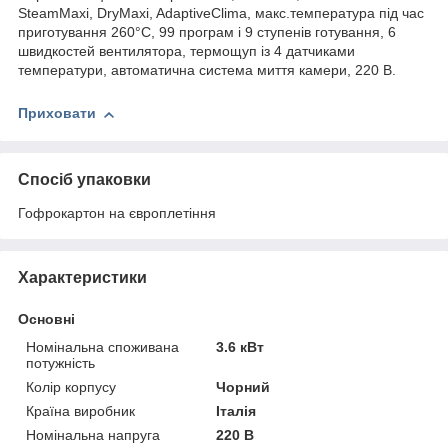
SteamMaxi, DryMaxi, AdaptiveClima, макс.температура під час
приготування 260
°
С, 99 програм і 9 ступенів готування, 6
швидкостей вентилятора, термощуп із 4 датчиками
температури, автоматична система миття камери, 220 В.
Приховати
Спосіб упаковки
Гофрокартон на європлетіння
Характеристики
Основні
Номінальна споживана
3.6 кВт
потужність
Колір корпусу
Чорний
Країна виробник
Італія
Номінальна напруга
220 В