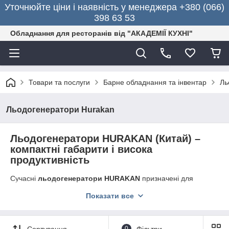
Уточнюйте ціни і наявність у менеджера +380 (066)
398 63 53
Обладнання для ресторанів від "АКАДЕМІЇ КУХНІ"
Товари та послуги
Барне обладнання та інвентар
Ль
Льодогенератори Hurakan
Льодогенератори HURAKAN (Китай) –
компактні габарити і висока
продуктивність
Сучасні
льодогенератори
HURAKAN
призначені для
виготовлення кришталево чистого кубічного і пальчикового
Показати все
льоду. Обладнання наливної і проточного виду підходить для
барів, ресторанів, кафе, кіосків вуличної торгівлі, офісних
приміщень, готелів. «Кубики» і «пальчики» використовуються
для охолодження напоїв і коктейлів.
Сортування
0
Фільтри