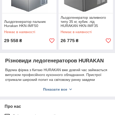
Льодогенератор заливного
Льодогенератор пальчик
типу 35 кг, кубик. лід
Hurakan HKN-IMF50
HURAKAN HKN-IMF35
Немає в наявності
Немає в наявності
29 558
26 775
₴
₴
Різновиди ледогенераторов HURAKAN
Відома фірма з Китаю HURAKAN вже довгий час займається
випуском професійного кухонного обладнання. Пристрої
отримали широкий попит на світовому ринку завдяки
зносостійкості, надійності і зручності експлуатації.
Показати все
Для виготовлення корпусу застосовується спеціалізована
нержавіюча сталь підвищеної якості. Ємність бункерів для
моделей становить від 600 до 7000 гр. Магазин надає
можливість
купити льодогенератори
HURAKAN
таких типів:
Про нас
Проточні
. Техніка функціонує за допомогою