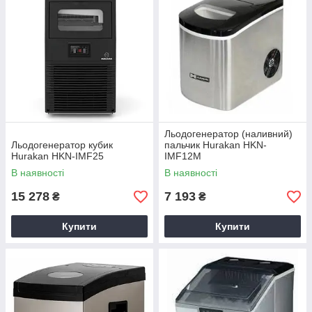
Льодогенератор (наливний)
Льодогенератор кубик
пальчик Hurakan HKN-
Hurakan HKN-IMF25
IMF12M
В наявності
В наявності
15 278
7 193
₴
₴
Купити
Купити