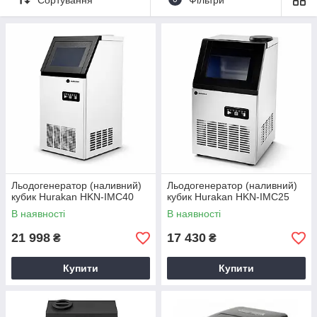
Компанія «
Академія кухні
» пропонує
купити
льодогенератор
HURAKAN
за прийнятною вартістю.
Пристрої функціонують з використанням повітряної системи
охолодження. Моделі відрізняються невеликими розмірами і
мінімальним споживанням електроенергії.
Льодогенератор (наливний)
Льодогенератор (наливний)
кубик Hurakan HKN-IMC40
кубик Hurakan HKN-IMC25
В наявності
В наявності
21 998
17 430
₴
₴
Купити
Купити