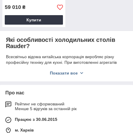
59 010
₴
Купити
Які особливості холодильних столів
Rauder?
Всесвітньо відома китайська корпорація виробляє різну
професійну техніку для кухні. При виготовленні агрегатів
досвідчені фахівці застосовують інноваційні інженерні
Показати все
рішення та дотримуються міжнародних стандартів якості.
Підлогове обладнання виконано з температурним режимом
від -2 до +10 градусів Цельсія і зниженим споживанням
електроенергії.
Про нас
В каталозі можна знайти дводверні і тридверні
холодильні
Рейтинг не сформований
столи
Rauder
з внутрішніми об'ємами від 218 до 580 літрів.
Менше 5 відгуків за останній рік
При виготовленні корпусу і дверей моделей застосували
нержавіючу сталь, повністю відповідає чинним санітарним
Працює з 30.06.2015
нормам. Обладнання комплектується двома або трьома
міцними гратчастими поличками.
м. Харків