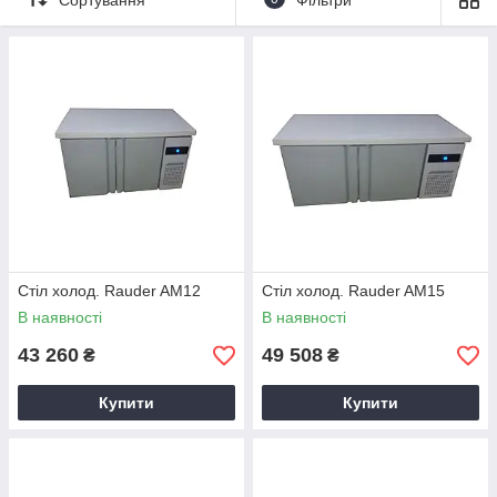
супермаркетах, готелях.
Замовляйте обладнання за лояльною вартості в магазині
Харкова «
Академія кухні
». Стільниця виконана з якісної
нержавіючої сталі або довговічного граніту, стійко витримує
температурні і механічні навантаження.
Стіл холод. Rauder AM12
Стіл холод. Rauder AM15
В наявності
В наявності
43 260
49 508
₴
₴
Купити
Купити