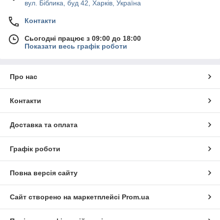
Представлена техніка отримала підтримку таких режимів:
вул. Біблика, буд 42, Харків, Україна
автоматичне розморожування;
Контакти
примусовий обдув;
Сьогодні працює з 09:00 до 18:00
вентильоване охолодження;
Показати весь графік роботи
електронне управління.
Інтернет-магазин «
Академія кухні
» пропонує купити
Про нас
обладнання за вигідною ціною.
Холодильні столи
Rauder
швидко доставляються транспортними компаніями в будь-
який регіон України.
Контакти
Замовте продукцію в каталозі магазина або відправте
повідомлення на електронну поштову адресу.
Доставка та оплата
Графік роботи
Повна версія сайту
Сайт створено на маркетплейсі
Prom.ua