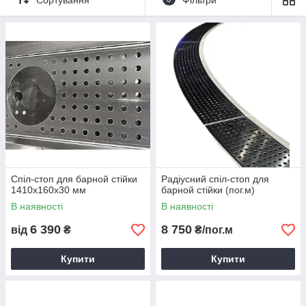
купити виріб за демократичною вартістю. Спеціальне
пристосування дає можливість барменам істотно
розвантажити стільницю. При експлуатації каплесборники зі
штуцером для організації зливу врізаються або накладаються
на робочу поверхню.
Спіл-стоп для барной стійки
Радіусний спіл-стоп для
1410х160х30 мм
барной стійки (пог.м)
В наявності
В наявності
6 390
8 750
від
₴
₴/пог.м
Купити
Купити