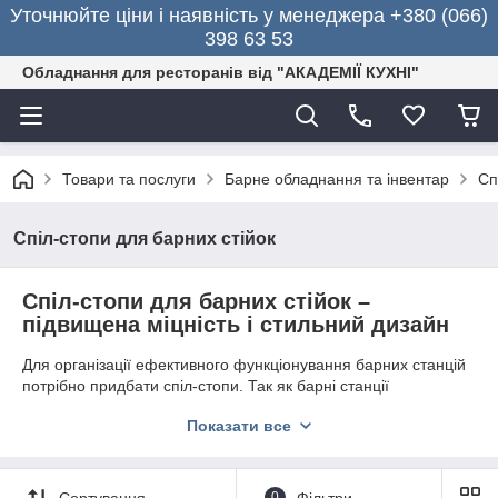
Уточнюйте ціни і наявність у менеджера +380 (066)
398 63 53
Обладнання для ресторанів від "АКАДЕМІЇ КУХНІ"
Товари та послуги
Барне обладнання та інвентар
Сп
Спіл-стопи для барних стійок
Спіл-стопи для барних стійок –
підвищена міцність і стильний дизайн
Для організації ефективного функціонування барних станцій
потрібно придбати
спіл-стопи. Так як барні станції
використовуються в якості платформи для приготування
Показати все
різних видів коктейлів і напоїв,
спіл-стопи для барних
стійок
роблять їх використання більш практичним.
Компанія «
Академія кухні
» в
Харкові
надає можливість
Сортування
0
Фільтри