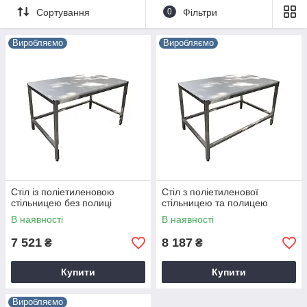
функціональність кухні кафе і ресторанів багато воліють
Сортування
0
Фільтри
купити промислові столи з поліетиленової стільницею.
Вони охайно виглядають, практичні, на них зручно
Виробляємо
Виробляємо
працювати, при умові дотримання правил догляду –
довговічні.
Стіл із поліетиленовою
Стіл з поліетиленової
стільницею без полиці
стільницею та полицею
В наявності
В наявності
7 521
8 187
₴
₴
Купити
Купити
Виробляємо