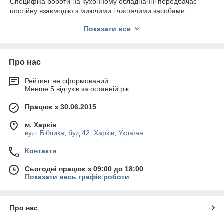
Специфіка роботи на кухонному обладнанні передбачає
постійну взаємодію з миючими і чистячими засобами,
гарячою водою, обробку свіжих продуктів, оброблення м'яса,
Показати все
риби. Ці умови зобов'язують користуватися інвентарем, має
відмінні експлуатаційні характеристики, якими і мають столи
зі стільницею з поліетилену.
Про нас
До їх функціональних переваг відносяться:
Простота в догляді, вони легко миються і
Рейтинг не сформований
дезінфікуються.
Менше 5 відгуків за останній рік
Стійкі до великих навантажень.
Працює з 30.06.2015
Безпечні в експлуатації.
м. Харків
Зносостійкі, практичні.
вул. Біблика, буд 42, Харків, Україна
Гігієнічні.
Контакти
Міцні вироби з металевим каркасом суцільнозварний
конструкції зі стільницею з добротного поліетилену, з
Сьогодні працює з 09:00 до 18:00
полицями або без, спеціально призначені для обробки та
Показати весь графік роботи
оброблення харчових продуктів. Вони бувають пристінними
або острівними. Здатні витримувати рівномірно розподілене
навантаження на столешніцу до 50 кг. Дуже затребувані в
Про нас
громадському харчуванні, оскільки функціональні, зручні,
практичні, не бояться корозії.