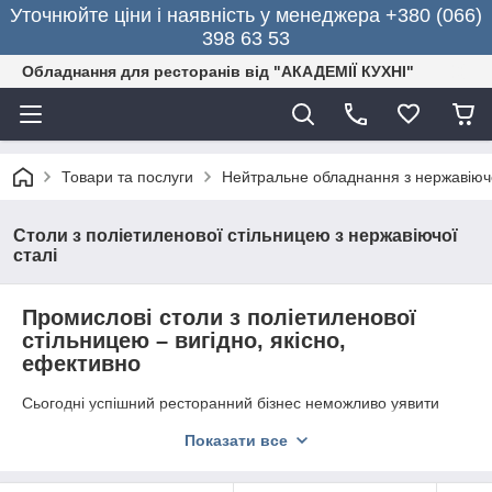
Уточнюйте ціни і наявність у менеджера +380 (066)
398 63 53
Обладнання для ресторанів від "АКАДЕМІЇ КУХНІ"
Товари та послуги
Нейтральне обладнання з нержавіючо
Столи з поліетиленової стільницею з нержавіючої
сталі
Промислові столи з поліетиленової
стільницею – вигідно, якісно,
ефективно
Сьогодні успішний ресторанний бізнес неможливо уявити
собі без надійного кухонного обладнання, яке дозволяє
Показати все
створити комфортні умови для роботи кухарів і підтримувати
необхідний гігієнічний рівень простору в процесі
приготування їжі. Щоб забезпечити максимальну