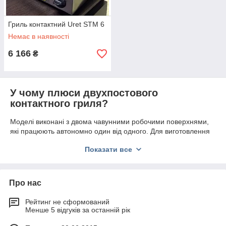
Гриль контактний Uret STM 6
Немає в наявності
6 166
₴
У чому плюси двухпостового
контактного гриля?
Моделі
виконані з двома чавунними робочими поверхнями,
які працюють автономно один від одного. Для виготовлення
корпусу
двохпостових контактних грилів
застосовується
Показати все
нержавіюча сталь, яка відрізняється стійкістю до появи
корозійних процесів. В кожну робочу поверхню вбудовані
потужні Тени. Тиск верхніх поверхонь регулюється за
допомогою пружини, що дозволяє готувати страви різні за
Про нас
формою і товщині.
Рейтинг не сформований
Для постійного збору відходів
двохпостовій прижимний
Менше 5 відгуків за останній рік
гриль
комплектується резервуаром, який легко виймається і
чиститься. Пристрої
відрізняються: