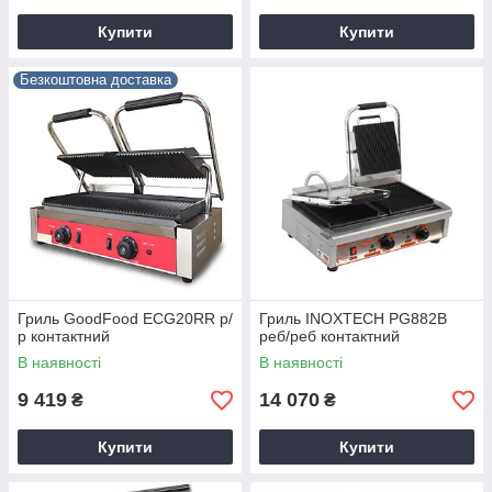
Купити
Купити
Безкоштовна доставка
Гриль GoodFood ECG20RR р/
Гриль INOXTECH PG882В
р контактний
реб/реб контактний
В наявності
В наявності
9 419
14 070
₴
₴
Купити
Купити