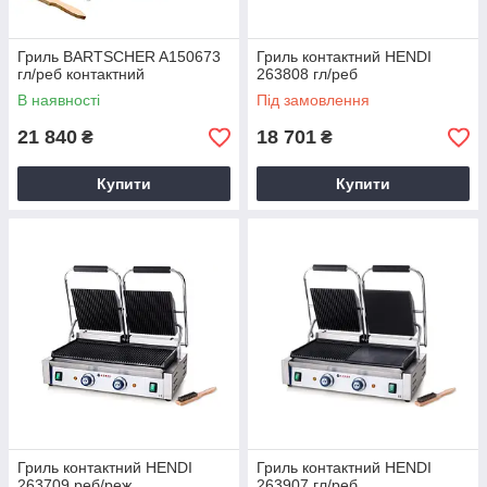
Гриль BARTSCHER A150673
Гриль контактний HENDI
гл/реб контактний
263808 гл/реб
В наявності
Під замовлення
21 840
18 701
₴
₴
Купити
Купити
Гриль контактний HENDI
Гриль контактний HENDI
263709 реб/реж
263907 гл/реб