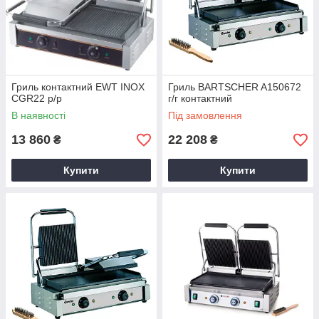
Гриль контактний EWT INOX
Гриль BARTSCHER A150672
CGR22 р/р
г/г контактний
В наявності
Під замовлення
13 860
22 208
₴
₴
Купити
Купити