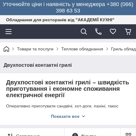
Уточнюйте ціни і наявність у менеджера +380 (066)
398 63 53
Обладнання для ресторанів від "АКАДЕМІЇ КУХНІ"
Товари та послуги
Теплове обладнання
Гриль обла
Двухпостові контактні грилі
Двухпостові контактні грилі – швидкість
приготування і економне споживання
електричної енергії
Оперативно приготувати сандвічі, хот-доги, паніні, такос
досить просто.
Для цього слід придбати високопродуктивні
Показати все
двухпостові контактні грилі
. Техніка відмінно підходить для
точок швидкого харчування, піцерій, барів, кафе,
супермаркетів, торгових центрів. Завдяки наявності
спеціального терморегулятора страву можна приготувати
Сортування
0
Фільтри