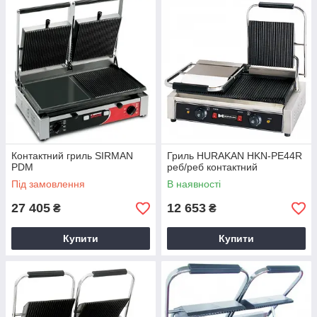
Контактний гриль SIRMAN
Гриль HURAKAN HKN-PE44R
PDM
реб/реб контактний
Під замовлення
В наявності
27 405
12 653
₴
₴
Купити
Купити