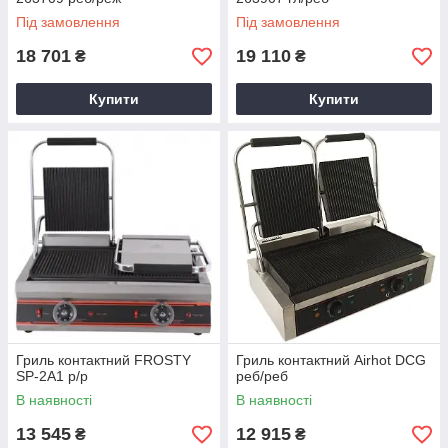
Під замовлення
Під замовлення
18 701
19 110
₴
₴
Купити
Купити
Гриль контактний FROSTY
Гриль контактний Airhot DCG
SP-2A1 р/р
реб/реб
В наявності
В наявності
13 545
12 915
₴
₴