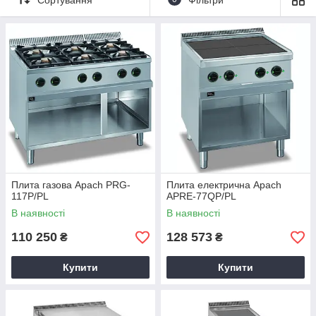
Купити теплове обладнання за вигідною ціною можна в
компанії «
Академія кухні
». Професійні пристрої широко
застосовуються в ресторанах, кафе, їдальнях, нічних клубах,
барах, готелях, базах відпочинку.
Плита газова Apach PRG-
Плита електрична Apach
117P/PL
APRE-77QP/PL
В наявності
В наявності
110 250
128 573
₴
₴
Купити
Купити