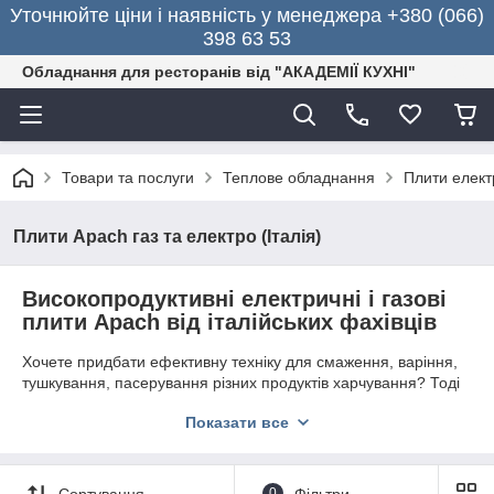
Уточнюйте ціни і наявність у менеджера +380 (066)
398 63 53
Обладнання для ресторанів від "АКАДЕМІЇ КУХНІ"
Товари та послуги
Теплове обладнання
Плити електр
Плити Apach газ та електро (Італія)
Високопродуктивні електричні і газові
плити Apach від італійських фахівців
Хочете придбати ефективну техніку для смаження, варіння,
тушкування, пасерування різних продуктів харчування? Тоді
вам підійдуть сучасні
електричні і газові плити
Apach
.
Показати все
Спеціалізоване обладнання дозволяє швидко приготувати і
розігріти будь-які страви. Завдяки наявності регульованих
ніжок можна легко встановити техніку на необхідною для
кухаря висоті.
Сортування
0
Фільтри