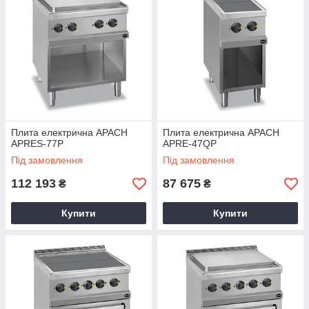
Плита електрична APACH
Плита електрична APACH
APRES-77P
APRE-47QP
Під замовлення
Під замовлення
112 193
87 675
₴
₴
Купити
Купити