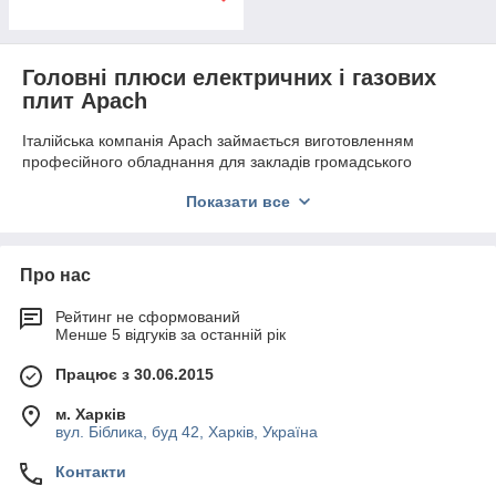
Головні плюси електричних і газових
плит Apach
Італійська компанія Apach займається виготовленням
професійного обладнання для закладів громадського
харчування. Фахівці проектують та виробляють техніку в
Показати все
точній відповідності з європейськими стандартами якості, що
дозволило фірмі зайняти провідне місце на світовому ринку.
Корпусу пристроїв виконані із спеціальної нержавіючої сталі,
Про нас
захищає від виникнення корозійних процесів. Застосування
гладкої поверхні дозволяє виключити накопичення мікробів і
Рейтинг не сформований
забруднень, а також полегшити догляд за приладами. Зйомні
Менше 5 відгуків за останній рік
решітки газових моделей виконані з якісного чавуну, а
пальника комплектуються стабілізатором полум'я.
Працює з 30.06.2015
Серед основних достоїнств
електричних і газових плит
Apach
наступні:
м. Харків
вул. Біблика, буд 42, Харків, Україна
економічність;
ергономічність;
Контакти