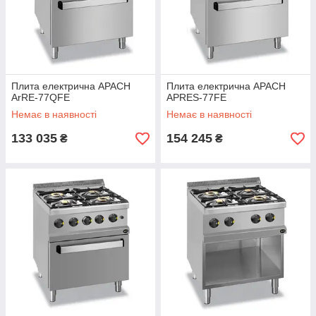
Плита електрична APACH
Плита електрична APACH
ArRE-77QFE
APRES-77FE
Немає в наявності
Немає в наявності
133 035
154 245
₴
₴