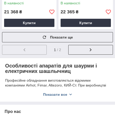
В наявності
В наявності
21 368
22 365
₴
₴
Купити
Купити
Показати ще
1
/ 2
Особливості апаратів для шаурми і
електричних шашлычниц
Професійне обладнання виготовляється відомими
компаніями Airhot, Fimar, Altezoro, КИЙ-Ст. При виробництві
корпусу
апарата для шаурми
і комплектуючих
Показати все
застосовується міцна нержавіюча сталь, стійка до високих
температур. Моделі виконані з завантаженням м'яса від 30
до 50 кг. Завдяки продуманій конструкції електронагрівачів і
формою корпусу забезпечується відмінна фокусування тепла
Про нас
і істотно збільшується швидкість приготування м'яса. Під