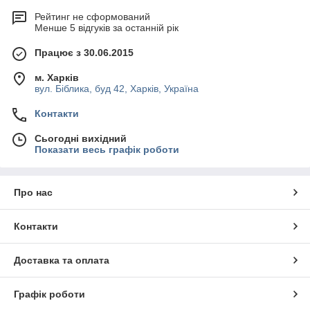
Тенами
электрошашлычниц в Україні
розміщується
Рейтинг не сформований
висувний піддон для води, що дозволяє зволожувати
Менше 5 відгуків за останній рік
продукти, надаючи їм соковитість і аромат.
Працює з 30.06.2015
Пропонована сайтом теплова техніка володіє такими
перевагами:
м. Харків
економічність;
вул. Біблика, буд 42, Харків, Україна
надійність;
Контакти
стійкість до появи корозії;
Сьогодні вихідний
легкість управління;
Показати весь графік роботи
стійкість до тривалих навантажень;
довгий термін служби;
Про нас
простота очищення.
Магазин «
Академія кухні
» пропонує недорого
купити
Контакти
электрошашлычницу і
електричний апарат для шаурми.
Транспортні компанії займуться доставкою техніки
у будь-
який куточок України.
Доставка та оплата
Графік роботи