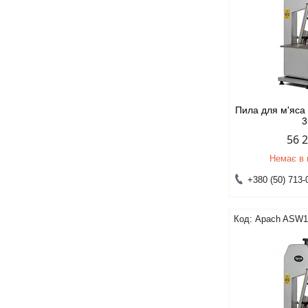
Пила для м'яс
56 
Немає в 
+380 (50) 713-
Apach ASW1