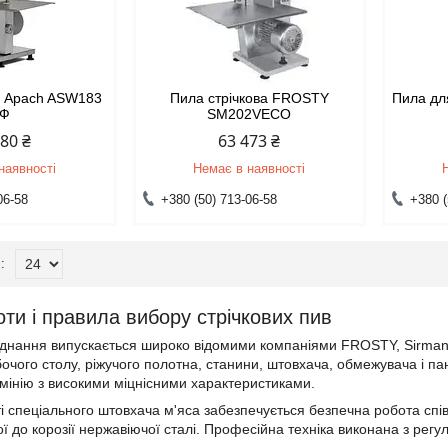
а Apach ASW183
Пила стрічкова FROSTY
Пила дл
1Ф
SM202VECO
180 ₴
63 473 ₴
наявності
Немає в наявності
06-58
+380 (50) 713-06-58
+380 (
ти і правила вибору стрічкових пив
нання випускається широко відомими компаніями FROSTY, Sirman,
бочого столу, ріжучого полотна, станини, штовхача, обмежувача і па
інію з високими міцнісними характеристиками.
і спеціального штовхача м'яса забезпечується безпечна робота спів
кої до корозії нержавіючої сталі. Професійна техніка виконана з ре