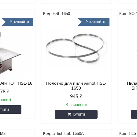
HSL-1650
SO-
Уточнюйте
Уточнюйте
а AIRHOT HSL-16
Полотно для пили Airhot HSL-
Пила
1650
SI
378 ₴
945 ₴
вності
В наявності
упити
Купити
0M2
airhot HSL-1650A
HLS