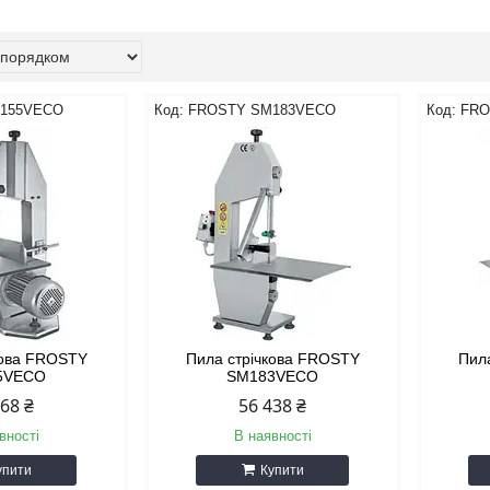
155VECO
FROSTY SM183VECO
FRO
кова FROSTY
Пила стрічкова FROSTY
Пил
5VECO
SM183VECO
768 ₴
56 438 ₴
вності
В наявності
упити
Купити