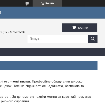
Кошик
3
Кошик
0 (97) 409-81-36
ні
стрічкові пилки
. Професійне обладнання широко
 цехах. Техніка відрізняється надійністю, безпекою та
артості. За допомогою техніки можна за короткий проміжок
о рибного сировини.