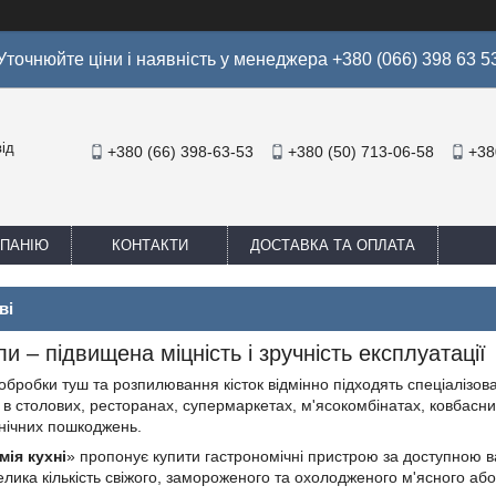
Уточнюйте ціни і наявність у менеджера +380 (066) 398 63 5
ід
+380 (66) 398-63-53
+380 (50) 713-06-58
+38
МПАНІЮ
КОНТАКТИ
ДОСТАВКА ТА ОПЛАТА
ві
ли – підвищена міцність і зручність експлуатації
обробки туш та розпилювання кісток відмінно підходять спеціалізова
 в столових, ресторанах, супермаркетах, м'ясокомбінатах, ковбасних
анічних пошкоджень.
мія кухні
» пропонує купити гастрономічні пристрою за доступною в
елика кількість свіжого, замороженого та охолодженого м'ясного аб