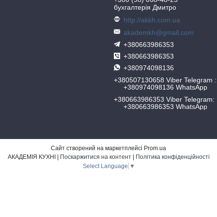
бухгалтерія Дмитро
http://akkh.com.ua
akademkh@gmail.com
+380663986353
+380663986353
+380974098136
+380507130658 Viber Telegram
+380974098136 WhatsApp
+380663986353 Viber Telegram
+380663986353 WhatsApp
Сайт створений на маркетплейсі
Prom.ua
АКАДЕМІЯ КУХНІ |
Поскаржитися на контент
|
Політика конфіденційності
Select Language
▼