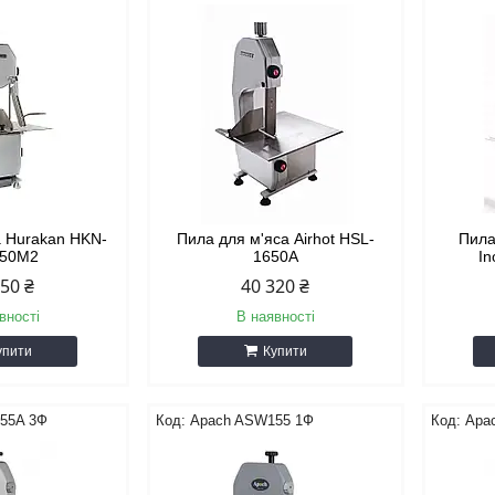
а Hurakan HKN-
Пила для м'яса Airhot HSL-
Пила
650M2
1650A
In
350 ₴
40 320 ₴
вності
В наявності
упити
Купити
55A 3Ф
Apach ASW155 1Ф
Apa