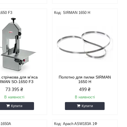
1650 F3
SIRMAN 1650 H
 стрічкова для м'яса
Полотно для пилки SIRMAN
RMAN SO-1650 F3
1650 H
73 395 ₴
499 ₴
В наявності
В наявності
Купити
Купити
-1650A
Apach ASW183А 1Ф