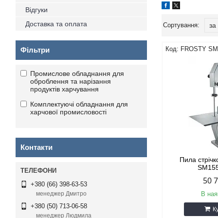
Відгуки
Доставка та оплата
FROSTY SM
Фільтри
Промислове обладнання для
оброблення та нарізання
продуктів харчування
Комплектуючі обладнання для
харчової промисловості
Контакти
Пила стріч
SM15
50 
+380 (66) 398-63-53
В ная
менеджер Дмитро
+380 (50) 713-06-58
К
менеджер Людмила