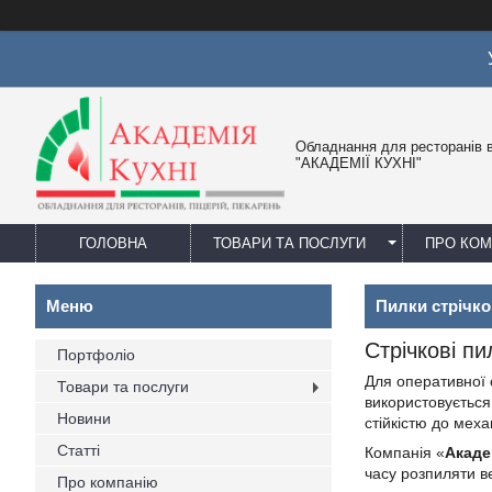
Обладнання для ресторанів в
"АКАДЕМІЇ КУХНІ"
ГОЛОВНА
ТОВАРИ ТА ПОСЛУГИ
ПРО КО
Пилки стрічко
Стрічкові пи
Портфоліо
Для оперативної 
Товари та послуги
використовується
Новини
стійкістю до мех
Статті
Компанія «
Акаде
часу розпиляти в
Про компанію