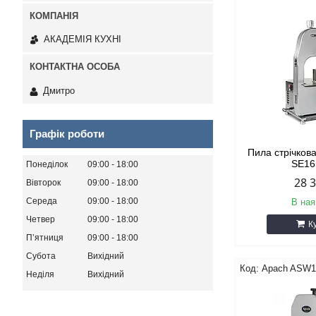
АКАДЕМІЯ КУХНІ
Дмитро
Графік роботи
Пила стрічков
SE1
Понеділок
09:00
18:00
28 
Вівторок
09:00
18:00
Середа
09:00
18:00
В ная
Четвер
09:00
18:00
К
Пʼятниця
09:00
18:00
Субота
Вихідний
Apach ASW1
Неділя
Вихідний