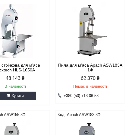
 стрічкова для м'яса
Пила для м'яса Apach ASW183А
oxtech HLS-1650A
1Ф
48 143 ₴
62 370 ₴
В наявності
Немає в наявності
+380 (50) 713-06-58
Купити
ch ASW155 3Ф
Apach ASW183 3Ф