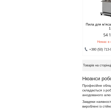
Пила для м'яс
54 
Немає в 
+380 (50) 713-
Нюанси робо
Професійне облад
складається з ро
анодованого алюм
Завдяки наявност
вироблені із стій