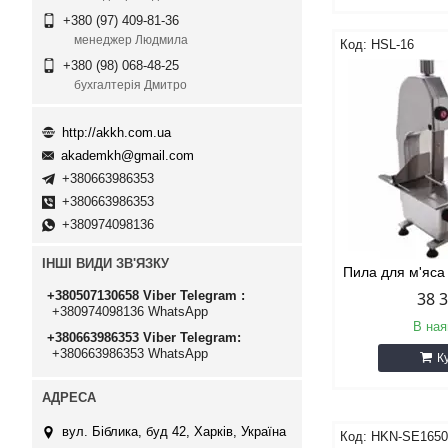
+380 (97) 409-81-36
менеджер Людмила
HSL-16
+380 (98) 068-48-25
бухгалтерія Дмитро
http://akkh.com.ua
akademkh@gmail.com
+380663986353
+380663986353
+380974098136
ІНШІ ВИДИ ЗВ'ЯЗКУ
Пила для м'яс
+380507130658 Viber Telegram
38 
+380974098136 WhatsApp
В ная
+380663986353 Viber Telegram
+380663986353 WhatsApp
К
вул. Біблика, буд 42, Харків, Україна
HKN-SE165