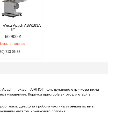
я м'яса Apach ASW183А
3Ф
60 900 ₴
Немає в наявності
50) 713-06-58
 Apach, Inoxtech, AIRHOT. Конструктивно
стрічкова пила
нелі управління. Корпуси пристроїв виготовляються з
робітників. Дверцята і робоча частина
стрічкових пив
гульованим натягом ножівкового полотна.