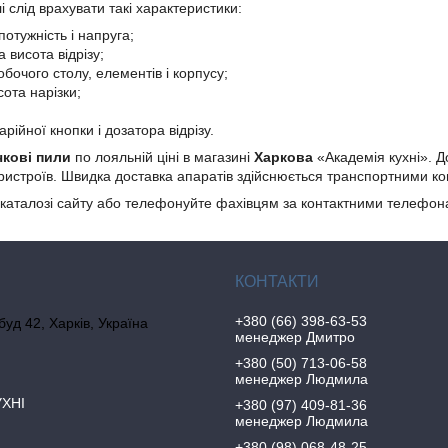
 слід врахувати такі характеристики:
отужність і напруга;
 висота відрізу;
бочого столу, елементів і корпусу;
сота нарізки;
арійної кнопки і дозатора відрізу.
чкові пили
по лояльній ціні в магазині
Харкова
«Академія кухні». Д
ристроїв. Швидка доставка апаратів
здійснюється транспортними ком
 каталозі сайту або телефонуйте фахівцям за контактними телефонами
+380 (66) 398-63-53
 буд 42, Харків, Україна
менеджер Дмитро
+380 (50) 713-06-58
менеджер Людмила
УХНІ
+380 (97) 409-81-36
менеджер Людмила
+380 (98) 068-48-25