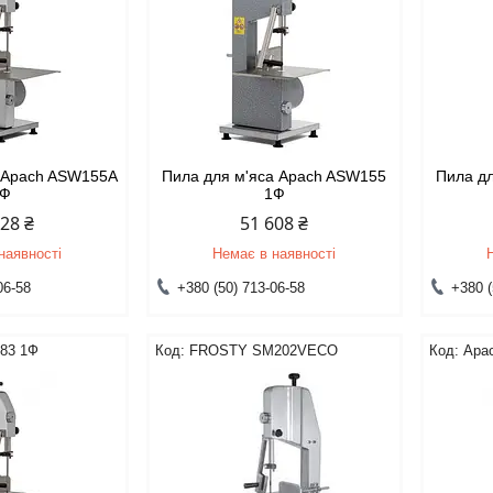
а Apach ASW155A
Пила для м'яса Apach ASW155
Пила д
3Ф
1Ф
228 ₴
51 608 ₴
наявності
Немає в наявності
06-58
+380 (50) 713-06-58
+380 (
83 1Ф
FROSTY SM202VECO
Apa