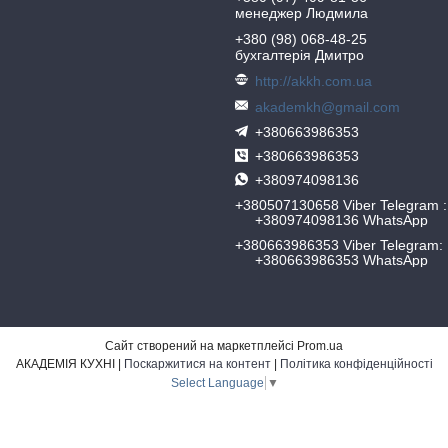
менеджер Людмила
+380 (98) 068-48-25
бухгалтерія Дмитро
http://akkh.com.ua
akademkh@gmail.com
+380663986353
+380663986353
+380974098136
+380507130658 Viber Telegram
+380974098136 WhatsApp
+380663986353 Viber Telegram
+380663986353 WhatsApp
Сайт створений на маркетплейсі
Prom.ua
АКАДЕМІЯ КУХНІ |
Поскаржитися на контент
|
Політика конфіденційності
Select Language
▼