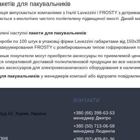
акетів для пакувальників
ія випускається компаніями з Італії Lavezzini і FROSTY з дотриман
ються з екологічно чистого поліетилену підвищеної якості. Даний 
влені наступні
пакети для пакувальників
:
ироби по 100 штук в упаковці фірми Lavezzini габаритами від 150х
вакуумирования FROSTY с ромбированным типом гофрирования по с
чные покупатели могут приобрести аксессуары по приемлемой цене
ся оперативной доставкой полиэтиленовой продукции во все насел
их аксессуаров
для электромеханического оборудования в наличии 
для пакувальників
у менеджерів компанії або відправте повідомле
+380 (66) 398-63-53
 буд 42, Харків, Україна
менеджер Дмитро
+380 (50) 713-06-58
менеджер Людмила
УХНІ
+380 (97) 409-81-36