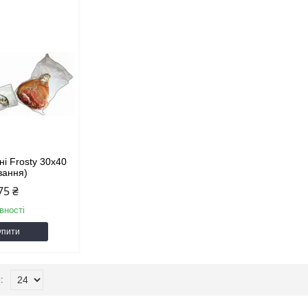
ні Frosty 30х40
вання)
75 ₴
вності
упити