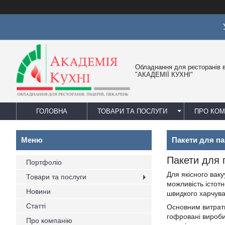
Обладнання для ресторанів в
"АКАДЕМІЇ КУХНІ"
ГОЛОВНА
ТОВАРИ ТА ПОСЛУГИ
ПРО КО
Пакети для п
Пакети для 
Портфоліо
Для якісного вак
Товари та послуги
можливість істотн
Новини
швидкого харчува
Статті
Основним витрат
гофровані вироби
Про компанію