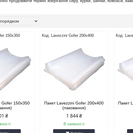
чно продовжити термін зберігання сиру, курки, шинки, ковбаси, кави,
fer 150x350
Lavezzini Gofer 200x400
Lave
i Gofer 150x350
Пакет Lavezzini Gofer 200x400
Пакет L
вання)
(паковання)
01 ₴
1 844 ₴
вності
В наявності