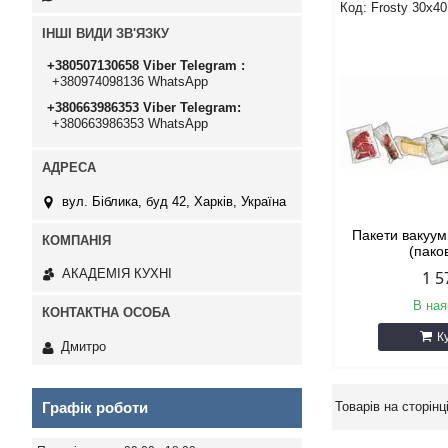
Frosty 30х40
ІНШІ ВИДИ ЗВ'ЯЗКУ
+380507130658 Viber Telegram
+380974098136 WhatsApp
+380663986353 Viber Telegram
+380663986353 WhatsApp
вул. Біблика, буд 42, Харків, Україна
Пакети вакуум
(пако
АКАДЕМІЯ КУХНІ
1 5
В ная
К
Дмитро
Графік роботи