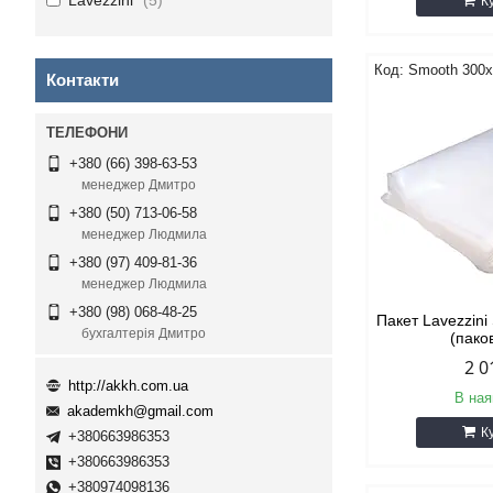
Lavezzini
5
К
Smooth 300
Контакти
+380 (66) 398-63-53
менеджер Дмитро
+380 (50) 713-06-58
менеджер Людмила
+380 (97) 409-81-36
менеджер Людмила
+380 (98) 068-48-25
Пакет Lavezzin
бухгалтерія Дмитро
(пако
2 0
http://akkh.com.ua
В ная
akademkh@gmail.com
К
+380663986353
+380663986353
+380974098136