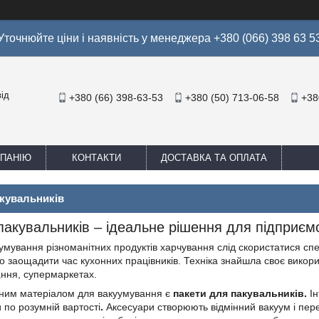
Уточнюйте ціни і наявність у менеджера +380 (066) 398 63 5
ід
+380 (66) 398-63-53
+380 (50) 713-06-58
+38
МПАНІЮ
КОНТАКТИ
ДОСТАВКА ТА ОПЛАТА
акувальників
пакувальників – ідеальне рішення для підприєм
уумування різноманітних продуктів харчування слід скористатися сп
о заощадити час кухонних працівників. Техніка знайшла своє викорис
ння, супермаркетах.
ним матеріалом для вакуумування є
пакети для пакувальників.
І
 по розумній вартості
.
Аксесуари створюють відмінний вакуум і пе