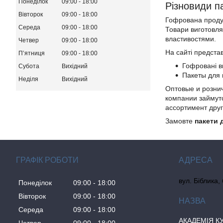
Понеділок
09:00
18:00
Різновиди п
Вівторок
09:00
18:00
Гофрована продукц
Середа
09:00
18:00
Товари виготовля
властивостями.
Четвер
09:00
18:00
На сайті предста
Пʼятниця
09:00
18:00
Гофровані в
Субота
Вихідний
Пакеты для 
Неділя
Вихідний
Оптовые и розни
компании займут
ассортимент друг
Замовте
пакети 
ГРАФІК РОБОТИ
вул. Біблика,
Понеділок
09:00
18:00
Вівторок
09:00
18:00
Середа
09:00
18:00
АКАДЕМІЯ К