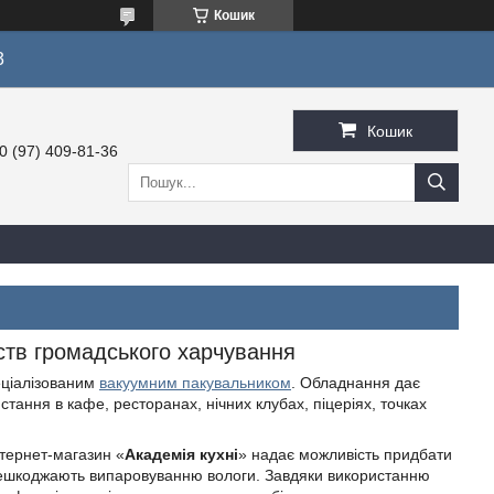
Кошик
3
Кошик
0 (97) 409-81-36
ств громадського харчування
еціалізованим
вакуумним пакувальником
. Обладнання дає
тання в кафе, ресторанах, нічних клубах, піцеріях, точках
нтернет-магазин «
Академія кухні
» надає можливість придбати
решкоджають випаровуванню вологи. Завдяки використанню