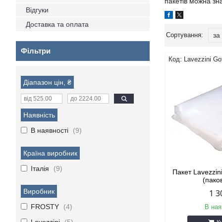
пакетів можна зна
Відгуки
Доставка та оплата
Фільтри
Lavezzini Go
Діапазон цін, ₴
Наявність
В наявності
9
Країна виробник
Італія
9
Пакет Lavezzin
(пако
Виробник
1 3
FROSTY
4
В ная