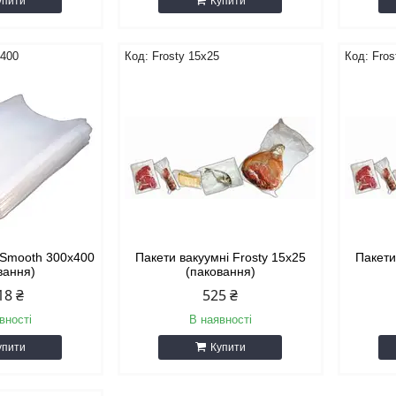
упити
Купити
x400
Frosty 15х25
Fros
i Smooth 300x400
Пакети вакуумні Frosty 15х25
Пакети
вання)
(паковання)
18 ₴
525 ₴
вності
В наявності
упити
Купити