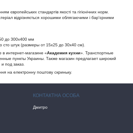
ням європейських стандартів якості та гігієнічних норм.
матеріал відрізняється хорошими облягаючими і бар'єрними
350 до 300х400 мм
то штук (размеры от 15х25 до 30х40 см).
 в интернет-магазине «
Академия кухни
». Транспортные
енные пункты Украины. Также магазин предлагает широкий
и под заказ.
ння на електронну поштову скриньку.
Дмитро