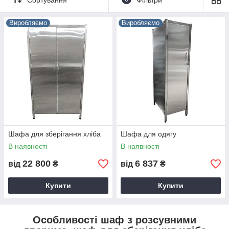
разнообразные хлебобулочные изделия.
Оптовые и розничные заказчики могут заказать модели в
Виробляємо
Виробляємо
каталоге магазина «
Академия кухни
» по приемлемой цене.
Шафа для зберігання хліба
Шафа для одягу
В наявності
В наявності
22 800
6 837
від
₴
від
₴
Купити
Купити
Особливості шаф з розсувними