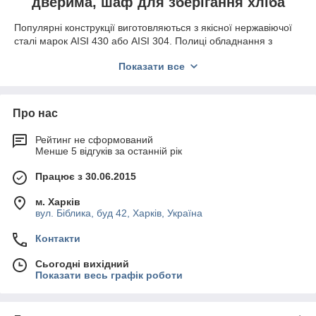
дверима, шаф для зберігання хліба
Популярні конструкції виготовляються з якісної нержавіючої
сталі марок AISI 430 або AISI 304. Полиці обладнання з
розсувними дверима бувають стаціонарними або висувними
Показати все
на напрямних. Конструкції характеризується підвищеною
міцністю, стійкістю до корозії, простотою догляду.
Фахівці виробляють обладнання за габаритами клієнта з
Про нас
різною кількістю і матеріалом полиць. Регульовані по висоті
ніжки дають можливість компенсувати нерівності статевого
Рейтинг не сформований
покриття при установці. Меблі для зберігання хліба
Менше 5 відгуків за останній рік
виконується з перфорованими бічними стінками і поличками
із спеціального дерева або вологостійкої фанери.
Працює з 30.06.2015
Компанія «
Академія кухні
» пропонує придбати моделі по
розумній вартості. Фірма запускає замовлення у виробництво
м. Харків
відразу після внесення покупцем 50%-ої передоплати. У разі
вул. Біблика, буд 42, Харків, Україна
необхідності здійснюється виїзд співробітника на заміри по
Контакти
Харкову
.
Продукція від виробника доставляється в усі регіони України.
Сьогодні вихідний
Показати весь графік роботи