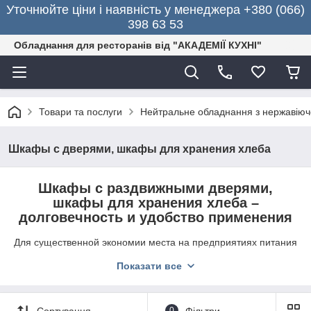
Уточнюйте ціни і наявність у менеджера +380 (066)
398 63 53
Обладнання для ресторанів від "АКАДЕМІЇ КУХНІ"
Товари та послуги
Нейтральне обладнання з нержавіючо
Шкафы с дверями, шкафы для хранения хлеба
Шкафы с раздвижными дверями,
шкафы для хранения хлеба –
долговечность и удобство применения
Для существенной экономии места на предприятиях питания
следует купить
шкафы с раздвижными дверями и шкафы
Показати все
для хранения хлеба
. Мебель отлично подойдет для
использования в кафе, ресторанах, столовых, гостиницах,
базах отдыха. При помощи конструкций можно хранить
упакованные продукты, кухонный инвентарь, а также
Сортування
0
Фільтри