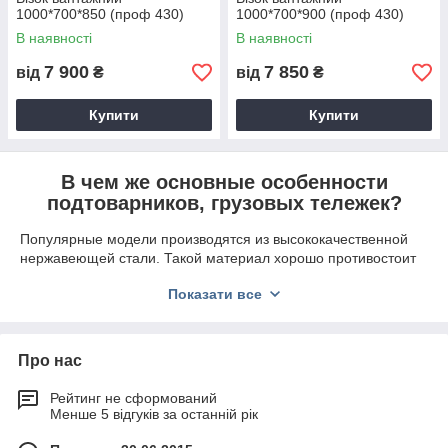
1000*700*850 (проф 430)
1000*700*900 (проф 430)
В наявності
В наявності
7 900
7 850
від
₴
від
₴
Купити
Купити
В чем же основные особенности
подтоварников, грузовых тележек?
Популярные модели производятся из высококачественной
нержавеющей стали. Такой материал хорошо противостоит
температурным воздействиям и появлению коррозионных
Показати все
процессов. Изделия заслужили особое внимание за счет
своих главных плюсов:
долговечность;
Про нас
прочность;
практичность;
Рейтинг не сформований
Менше 5 відгуків за останній рік
легкость очистки;