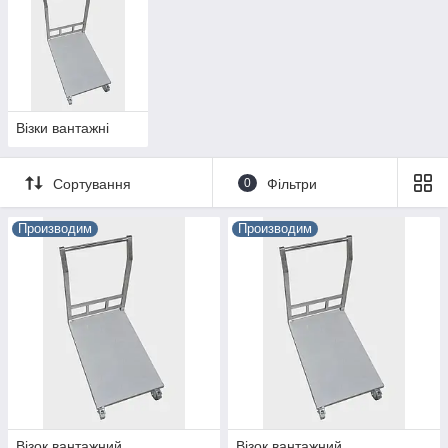
Інтернет-магазин
Харкова
«
Академія кухні
» пропонує
оптовим і роздрібним замовникам придбати інвентар за
лояльною вартості. Конструкції характеризуються відмінною
стійкістю до навантажень і займають невелику кількість
простору в закладах.
Візки вантажні
Сортування
0
Фільтри
Производим
Производим
Візок вантажний
Візок вантажний