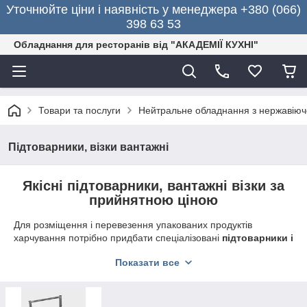
Уточнюйте ціни і наявність у менеджера +380 (066)
398 63 53
Обладнання для ресторанів від "АКАДЕМІЇ КУХНІ"
Товари та послуги
Нейтральне обладнання з нержавіючо
Підтоварники, візки вантажні
Якісні підтоварники, вантажні візки за
прийнятною ціною
Для розміщення і перевезення упакованих продуктів
харчування потрібно придбати спеціалізовані
підтоварники і
вантажні візки
. Пристосування підходять для застосування в
Показати все
магазинах, супермаркетах, складах, ресторанах, кафе,
готелях. За допомогою таких виробів можна без проблем
транспортувати різноманітні вантажі.