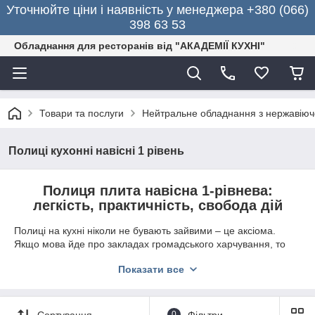
Уточнюйте ціни і наявність у менеджера +380 (066)
398 63 53
Обладнання для ресторанів від "АКАДЕМІЇ КУХНІ"
Товари та послуги
Нейтральне обладнання з нержавіючо
Полиці кухонні навісні 1 рівень
Полиця плита навісна 1-рівнева:
легкість, практичність, свобода дій
Полиці на кухні ніколи не бувають зайвими – це аксіома.
Якщо мова йде про закладах громадського харчування, то
тут навіть
1-рівнева навісна кухонні полку
знайде своє
Показати все
місце, стане практично непомітним, але надійним
помічником.
Завдяки компактним розмірам вони найкраще справляються
Сортування
0
Фільтри