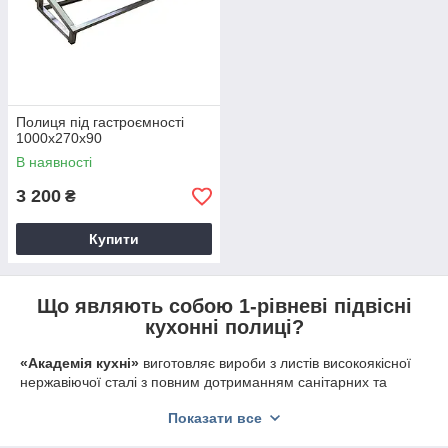
Полиця під гастроємності
1000х270х90
В наявності
3 200
₴
Купити
Що являють собою 1-рівневі підвісні
кухонні полиці?
«Академія кухні»
виготовляє вироби з листів високоякісної
нержавіючої сталі з повним дотриманням санітарних та
технологічних норм. Глибина полиць може змінюватись від
Показати все
250 до 300 мм, довжина має ще більший діапазон.
Все разом дозволяє виконати будь-які побажання замовника