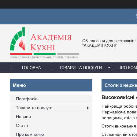
Обладнання для ресторанів в
"АКАДЕМІЇ КУХНІ"
ГОЛОВНА
ТОВАРИ ТА ПОСЛУГИ
ПРО КО
Столи з нержа
Високоякісні 
Портфоліо
Найкраща робоча п
Товари та послуги
Нержавіюча повер
Новини
полицями, стіл з 
Статті
Столи виконання
Про компанію
Стільниця виготов