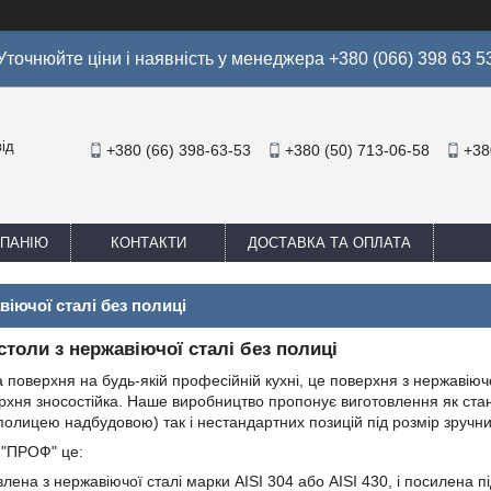
Уточнюйте ціни і наявність у менеджера +380 (066) 398 63 5
ід
+380 (66) 398-63-53
+380 (50) 713-06-58
+38
МПАНІЮ
КОНТАКТИ
ДОСТАВКА ТА ОПЛАТА
віючої сталі без полиці
столи з нержавіючої сталі без полиці
оверхня на будь-якій професійній кухні, це поверхня з нержавіючої
хня зносостійка. Наше виробництво пропонує виготовлення як станда
полицею надбудовою) так і нестандартних позицій під розмір зручни
 "ПРОФ" це:
лена ​​з нержавіючої сталі марки AISI 304 або AISI 430, і посилена 