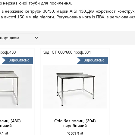
 з нержавіючої труби для посилення.
з нержавіючої труби 30*30, марки AISI 430.Для жорсткості конструкці
а висоті 150 мм від підлоги. Регульована нога із ПВХ, з регулюванн
проф.430
СТ 600*600 проф.304
Виробляємо
Виробляємо
олиці (430)
Стіл без полиці (304)
бничий
виробничий
81 ₴
3 819 ₴