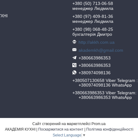
+380 (50) 713-06-58
менеджер Людмила
УХНІ
+380 (97) 409-81-36
менеджер Людмила
+380 (98) 068-48-25
бухгалтерія Дмитро
http://akkh.com.ua
akademkh@gmail.com
+380663986353
+380663986353
+380974098136
+380507130658 Viber Telegram
+380974098136 WhatsApp
+380663986353 Viber Telegram
+380663986353 WhatsApp
Сайт створений на маркетплейсі
Prom.ua
АКАДЕМІЯ КУХНІ |
Поскаржитися на контент
|
Політика конфіденційності
Select Language
▼