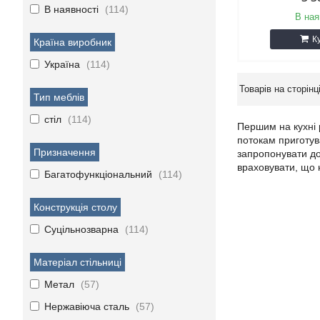
В наявності
114
В ная
К
Країна виробник
Україна
114
Тип меблів
стіл
114
Першим на кухні 
потокам приготув
Призначення
запропонувати до
враховувати, що н
Багатофункціональний
114
Конструкція столу
Суцільнозварна
114
Матеріал стільниці
Метал
57
Нержавіюча сталь
57