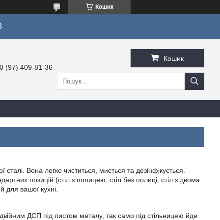
Кошик
3
Кошик
0 (97) 409-81-36
 сталі. Вона легко чиститься, миється та дезінфікується.
ртних позицій (стіл з полицею, стіл без полиці, стіл з двома
й для вашої кухні.
підвійним ДСП під листом металу, так само під стільницею йде