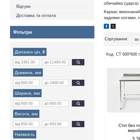
обичайка (царга)
Відгуки
Каркас виконаний 
Доставка та оплата
задніми ногами, н
Фільтри
Діапазон цін, ₴
СТ 600*600 
Довжина, мм
Ширина, мм
Висота, мм
Стіл без п
виро
Наявність
3 3