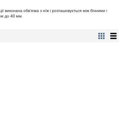
ї виконана обв'язка з н/ж і розташовується між бічними і
ям до 40 мм.