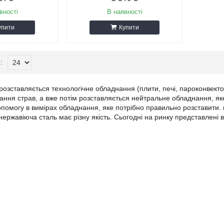
вності
В наявності
упити
Купити
розставляється технологічне обладнання (плити, печі, пароконвект
ання страв, а вже потім розставляється нейтральне обладнання, як
помогу в вимірах обладнання, яке потрібно правильно розставити. в
ержавіюча сталь має різну якість. Сьогодні на ринку представлені ви