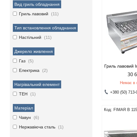
Вид гриль обладнання
Гриль лавовий
11
Тип встановлення обладнання
Настільний
11
Джерело живлення
Газ
5
Гриль лавовий 
Електрика
2
30 
Немає в 
Нагрівальний елемент
+380 (50) 713-
ТЕН
1
Матеріал
FIMAR B 11
Чавун
6
Нержавіюча сталь
1