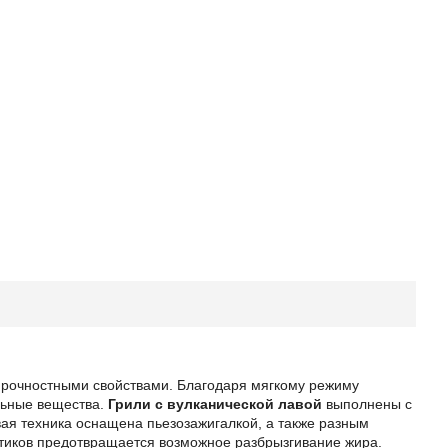
 прочностными свойствами. Благодаря мягкому режиму
льные вещества.
Грили с вулканической лавой
выполнены с
вая техника оснащена пьезозажигалкой, а также разным
ртиков предотвращается возможное разбрызгивание жира.