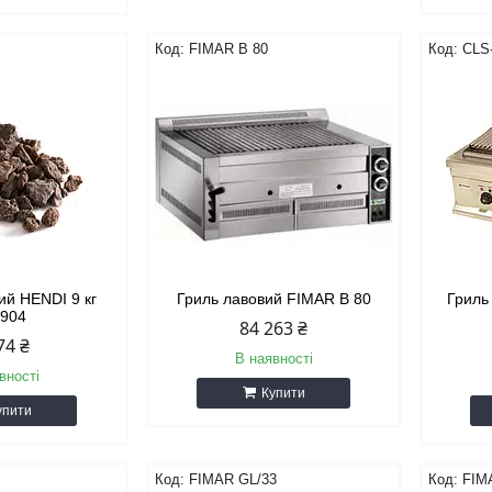
FIMAR B 80
CLS
ий HENDI 9 кг
Гриль лавовий FIMAR B 80
Гриль
2904
84 263 ₴
74 ₴
В наявності
вності
Купити
упити
FIMAR GL/33
FIM