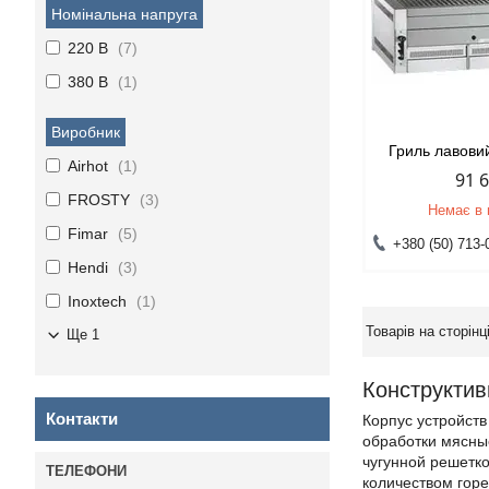
Номінальна напруга
220 В
7
380 В
1
Виробник
Гриль лавови
Airhot
1
91 
FROSTY
3
Немає в 
Fimar
5
+380 (50) 713-
Hendi
3
Inoxtech
1
Ще 1
Конструктив
Контакти
Корпус устройст
обработки мясны
чугунной решетко
количеством гор