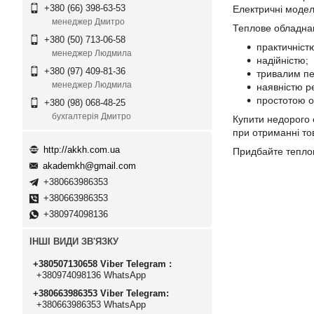
+380 (66) 398-63-53
Електричні модел
менеджер Дмитро
Теплове обладнан
+380 (50) 713-06-58
практичніст
менеджер Людмила
надійністю;
+380 (97) 409-81-36
тривалим пе
менеджер Людмила
наявністю р
простотою о
+380 (98) 068-48-25
бухгалтерія Дмитро
Купити недорого
при отриманні то
http://akkh.com.ua
Придбайте теплов
akademkh@gmail.com
+380663986353
+380663986353
+380974098136
ІНШІ ВИДИ ЗВ'ЯЗКУ
+380507130658 Viber Telegram
+380974098136 WhatsApp
+380663986353 Viber Telegram
+380663986353 WhatsApp