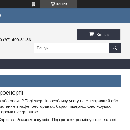
Кошик
3
Кошик
0 (97) 409-81-36
роенергії
 або овочів? Тоді зверніть особливу увагу на електричний або
ристання в кафе, ресторанах, барах, піцеріях, фаст-фудах.
ь аромат «серпанок».
Харкова «
Академія кухні
». Під гратами розміщуються лавові