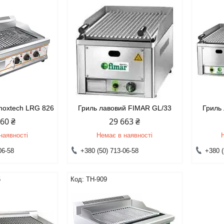
Inoxtech LRG 826
Гриль лавовий FIMAR GL/33
Гриль
660 ₴
29 663 ₴
наявності
Немає в наявності
06-58
+380 (50) 713-06-58
+380 (
5
TH-909