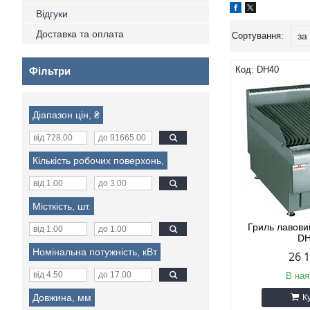
Відгуки
Доставка та оплата
DH40
Фільтри
Діапазон цін, ₴
Кількість робочих поверхонь,
Місткість, шт.
Гриль лавов
D
Номінальна потужність, кВт
26 
В ная
Довжина, мм
К