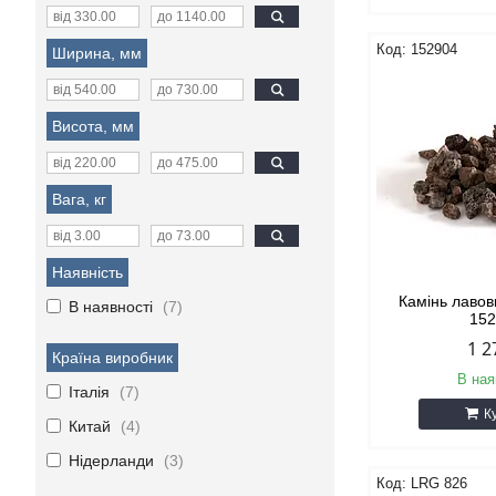
152904
Ширина, мм
Висота, мм
Вага, кг
Наявність
Камінь лавов
В наявності
7
15
1 2
Країна виробник
В ная
Італія
7
К
Китай
4
Нідерланди
3
LRG 826