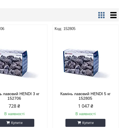
706
152805
ь лавовий HENDI 3 кг
Камінь лавовий HENDI 5 кг
152706
152805
728 ₴
1 047 ₴
В наявності
В наявності
Купити
Купити