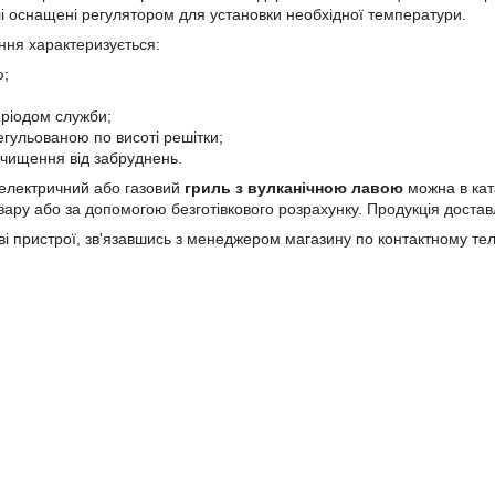
і оснащені регулятором для установки необхідної температури.
ня характеризується:
ю;
ріодом служби;
егульованою по висоті решітки;
чищення від забруднень.
 електричний або газовий
гриль з вулканічною лавою
можна в кат
вару або за допомогою безготівкового розрахунку. Продукція доставл
і пристрої, зв'язавшись з менеджером магазину по контактному те