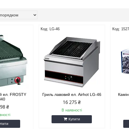
LG-46
152
ий ел. FROSTY
Гриль лавовий ел. Airhot LG-46
Камін
H40
16 275 ₴
198 ₴
В наявності
вності
Купити
упити