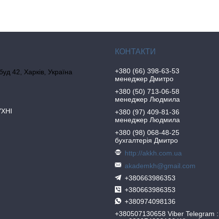
+380 (66) 398-63-53
 буд 42, Харків, Україна
менеджер Дмитро
+380 (50) 713-06-58
менеджер Людмила
УХНІ
+380 (97) 409-81-36
менеджер Людмила
+380 (98) 068-48-25
бухгалтерія Дмитро
http://akkh.com.ua
akademkh@gmail.com
+380663986353
+380663986353
+380974098136
+380507130658 Viber Telegram