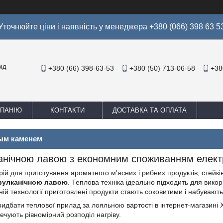
Уточнюйте ціни і наявність у менеджера +380 (066) 398 63 5
ід
+380 (66) 398-63-53
+380 (50) 713-06-58
+38
МПАНІЮ
КОНТАКТИ
ДОСТАВКА ТА ОПЛАТА
вым каменем
канічною лавою з економним споживанням елект
ій для приготування ароматного м'ясних і рибних продуктів, стейків
 вулканічною лавою
. Теплова техніка ідеально підходить для вико
ій технології
приготовлені продукти стають соковитими і набувают
ридбати теплової прилад за лояльною вартості в інтернет-магазині 
печують рівномірний розподіл нагріву.