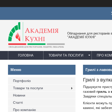
Обладнання для ресторанів в
"АКАДЕМІЇ КУХНІ"
ГОЛОВНА
ТОВАРИ ТА ПОСЛУГИ
ПРО КО
Грилі з лаво
Грилі з вул
Портфоліо
Підшукуєте пристр
Товари та послуги
газовий
гриль з
Новини
Завдяки спеціальн
Статті
Клієнти можуть п
камені, які забез
Про компанію