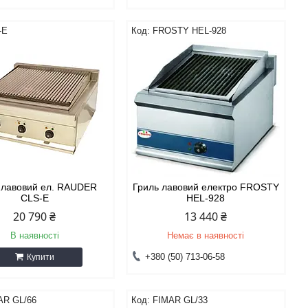
-E
FROSTY HEL-928
 лавовий ел. RAUDER
Гриль лавовий електро FROSTY
CLS-E
HEL-928
20 790 ₴
13 440 ₴
В наявності
Немає в наявності
+380 (50) 713-06-58
Купити
AR GL/66
FIMAR GL/33