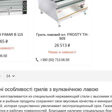
й FIMAR B 115
Гриль лавовий ел. FROSTY TH-
909
665 ₴
26 513 ₴
наявності
Немає в наявності
06-58
+380 (50) 713-06-58
ні особливості грилів з вулканічною лавою
в изготавливается из специальной нержавеющей стали с высокими
е и рыбные продукты сохраняют свои вкусовые качества и минера
й, которая существенно увеличивает эксплуатационный срок. Газо
елок и рабочих поверхностей. Благодаря наличию специальных бо