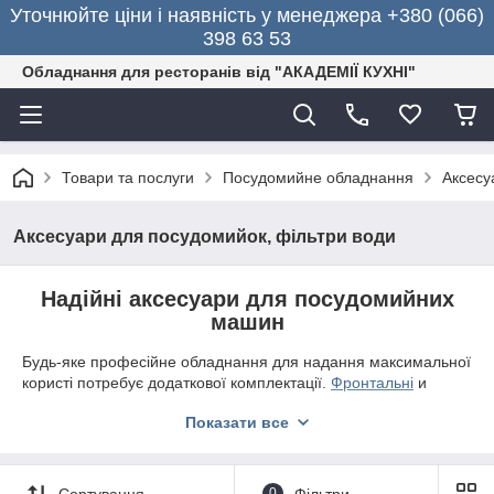
Уточнюйте ціни і наявність у менеджера +380 (066)
398 63 53
Обладнання для ресторанів від "АКАДЕМІЇ КУХНІ"
Товари та послуги
Посудомийне обладнання
Аксесу
Аксесуари для посудомийок, фільтри води
Надійні аксесуари для посудомийних
машин
Будь-яке професійне обладнання для надання максимальної
користі потребує додаткової комплектації.
Фронтальні
и
купольні посудомийні машини
можуть лише за кілька хвилин
Показати все
вимити тарілки, скло, прилади та кухонний інвентар. Але
тільки правильне розміщення посуду в апараті зробить миття
безпечним і ефективним. У каталозі Академії Кухні ви можете
знайти
кошики для посудомийної машини
, які необхідні
Сортування
0
Фільтри