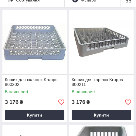
для правильного та дбайливого використання обладнання.
Кошик для склянок Krupps
Кошик для тарілок Krupps
800202
800211
В наявності
В наявності
3 176
3 176
₴
₴
Купити
Купити