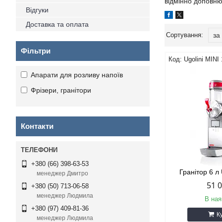
відмінно доповнює
Відгуки
Доставка та оплата
Фільтри
Ugolini MINI 
Апарати для розливу напоїв
Фрізери, гранітори
Контакти
+380 (66) 398-63-53
Гранітор 6 л 
менеджер Дмитро
51 
+380 (50) 713-06-58
менеджер Людмила
В ная
+380 (97) 409-81-36
К
менеджер Людмила