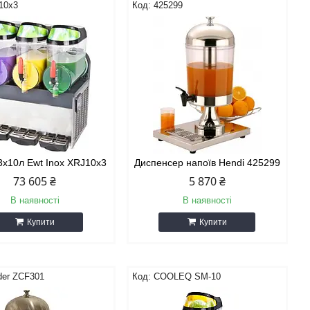
10х3
425299
3х10л Ewt Inox XRJ10х3
Диспенсер напоїв Hendi 425299
73 605 ₴
5 870 ₴
В наявності
В наявності
Купити
Купити
der ZCF301
COOLEQ SM-10