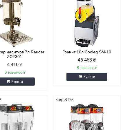
ер напитков 7л Rauder
Гранит 10л Cooleq SM-10
ZCF301
46 463 ₴
4 410 ₴
В наявності
В наявності
Купити
Купити
2
ST26