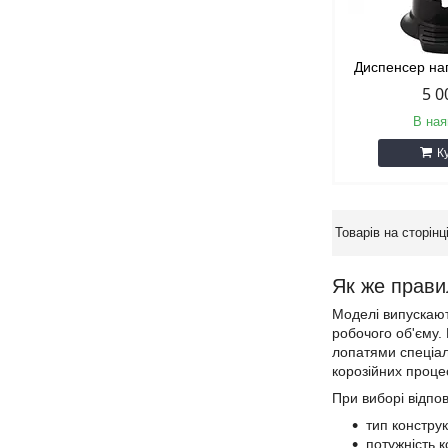
Диспенсер на
5 0
В ная
К
Як же прави
Моделі випускають
робочого об'єму.
лопатями спеціал
корозійних процес
При виборі відпо
тип конструк
потужність 