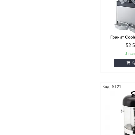
Гранит Coo
52 
В ная
К
ST21