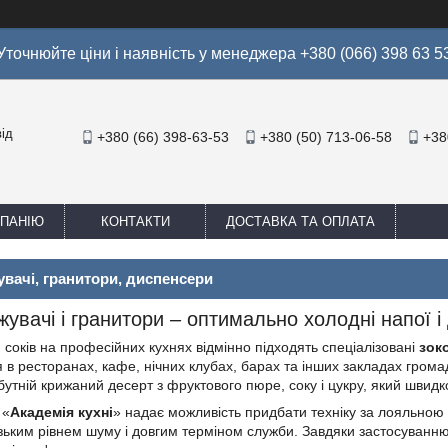
Уточнюйте ціни і наявність у менеджера +380 (066) 398 63 5
ід
+380 (66) 398-63-53
+380 (50) 713-06-58
+38
МПАНІЮ
КОНТАКТИ
ДОСТАВКА ТА ОПЛАТА
вачі, гранитори, диспенсери
увачі і гранитори – оптимально холодні напої і
соків на професійних кухнях відмінно підходять спеціалізовані
з
ок
 в ресторанах, кафе, нічних клубах, барах та інших закладах гром
утній крижаний десерт з фруктового пюре, соку і цукру, який швидк
 «
Академія кухні
» надає можливість придбати техніку за лояльною 
ьким рівнем шуму і довгим терміном служби. Завдяки застосуванню 