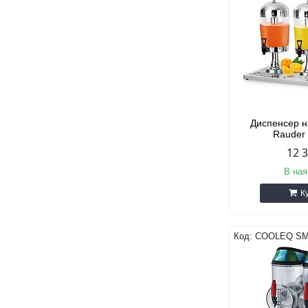
Диспенсер н
Rauder
12 
В ная
К
COOLEQ SM