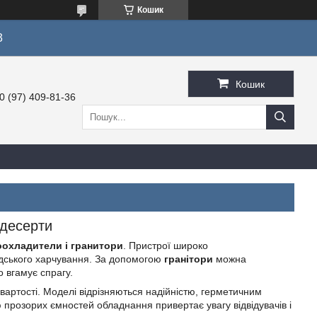
Кошик
3
Кошик
0 (97) 409-81-36
 десерти
оохладители і гранитори
. Пристрої
широко
адського харчування. За допомогою
гранітори
можна
о вгамує спрагу.
вартості. Моделі відрізняються надійністю, герметичним
прозорих ємностей обладнання привертає увагу відвідувачів і