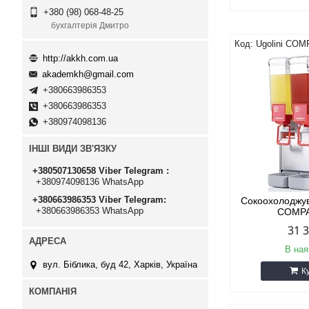
+380 (98) 068-48-25
бухгалтерія Дмитро
Ugolini COM
http://akkh.com.ua
akademkh@gmail.com
+380663986353
+380663986353
+380974098136
ІНШІ ВИДИ ЗВ'ЯЗКУ
+380507130658 Viber Telegram
+380974098136 WhatsApp
+380663986353 Viber Telegram
Сокоохолоджув
+380663986353 WhatsApp
COMPA
31 
В ная
вул. Біблика, буд 42, Харків, Україна
К