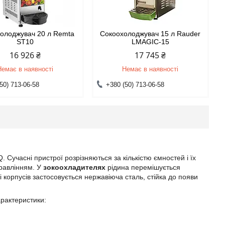
олоджувач 20 л Remta
Сокоохолоджувач 15 л Rauder
ST10
LMAGIC-15
16 926 ₴
17 745 ₴
Немає в наявності
Немає в наявності
50) 713-06-58
+380 (50) 713-06-58
 Сучасні пристрої розрізняються за кількістю ємностей і їх
правлінням. У
з
окоохладителях
рідина перемішується
 корпусів застосовується нержавіюча сталь, стійка до появи
арактеристики: