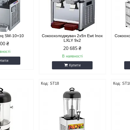
leq SM-10+10
Сокоохолоджувач 2х9л Ewt Inox
Сокоох
LXLY 9x2
500 ₴
20 685 ₴
вності
В наявності
упити
Купити
ST18
ST1