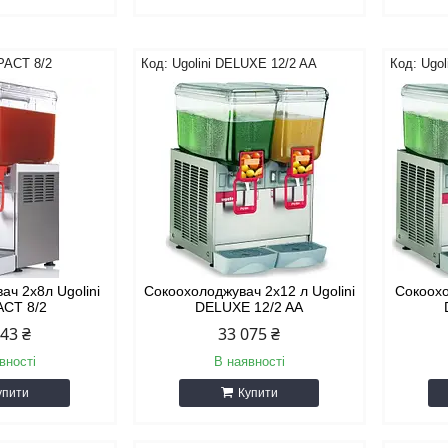
PACT 8/2
Ugolini DELUXE 12/2 AA
Ugol
ач 2х8л Ugolini
Сокоохолоджувач 2х12 л Ugolini
Сокоохо
CT 8/2
DELUXE 12/2 AA
343 ₴
33 075 ₴
вності
В наявності
упити
Купити