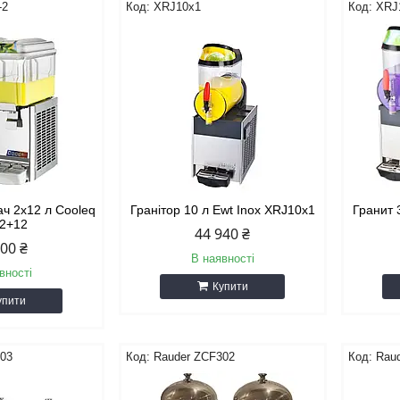
-2
XRJ10х1
XRJ
ч 2х12 л Cooleq
Гранітор 10 л Ewt Inox XRJ10х1
Гранит 
12+12
44 940 ₴
100 ₴
В наявності
вності
Купити
упити
303
Rauder ZCF302
Rau