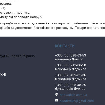
ервуара;
ння;
готовлення корпусу;
хисту від перепадів напруги.
ь придбати
з
окоохладители і гранитори
за прийнятною ціною в к
ції або за допомогою безготівкового розрахунку. Товари оперативн
+380 (66) 398-63-53
 буд 42, Харків, Україна
менеджер Дмитро
+380 (50) 713-06-58
менеджер Людмила
УХНІ
+380 (97) 409-81-36
менеджер Людмила
+380 (98) 068-48-25
бухгалтерія Дмитро
http://akkh.com.ua
akademkh@gmail.com