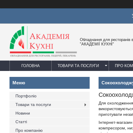
Обладнання для ресторанів в
"АКАДЕМІЇ КУХНІ"
ГОЛОВНА
ТОВАРИ ТА ПОСЛУГИ
ПРО КО
Сокоохолоджу
Сокоохолодж
Портфоліо
Для охолодження 
Товари та послуги
використовуються
Новини
приготувати незаб
Статті
Інтернет-магазин
компресором, низ
Про компанію