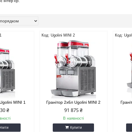
 інтер'єр.
1
Ugolini MINI 2
Ugol
Ugolini MINI 1
Гранітор 2х6л Ugolini MINI 2
Грані
030 ₴
91 875 ₴
вності
В наявності
упити
Купити