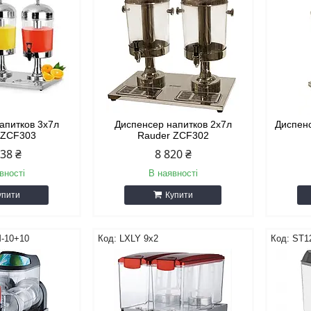
апитков 3х7л
Диспенсер напитков 2х7л
Диспенс
 ZCF303
Rauder ZCF302
338 ₴
8 820 ₴
вності
В наявності
упити
Купити
-10+10
LXLY 9x2
ST1