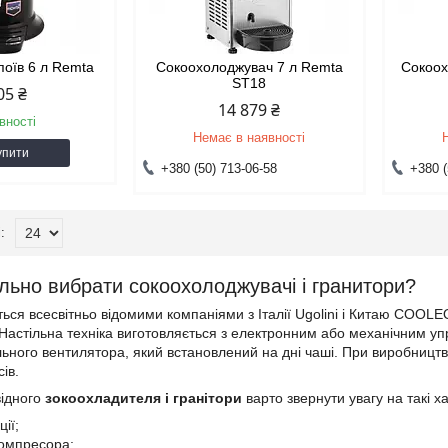
поїв 6 л Remta
Сокоохолоджувач 7 л Remta
Сокоох
ST18
05 ₴
14 879 ₴
вності
Немає в наявності
упити
+380 (50) 713-06-58
+380 (
льно вибрати сокоохолоджувачі і гранитори?
ся всесвітньо відомими компаніями з Італії Ugolini і Китаю COOLEQ.
 Настільна техніка виготовляється з електронним або механічним у
ьного вентилятора, який встановлений на дні чаші. При виробництві
ів.
відного
з
окоохладителя і гранітори
варто звернути увагу на такі х
ції;
компресора;