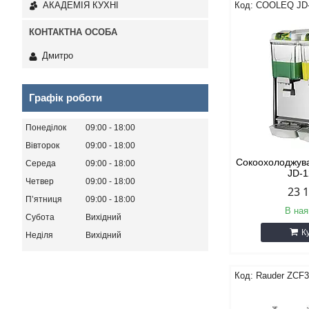
COOLEQ JD
АКАДЕМІЯ КУХНІ
Дмитро
Графік роботи
Понеділок
09:00
18:00
Вівторок
09:00
18:00
Сокоохолоджува
Середа
09:00
18:00
JD-
Четвер
09:00
18:00
23 
Пʼятниця
09:00
18:00
В ная
Субота
Вихідний
К
Неділя
Вихідний
Rauder ZCF