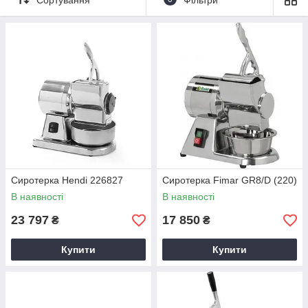
"Парміджано", "Грано Падано" і т. д. і інший вид – для м'яких,
вогких сирів "Моцарелла", "Чеддер", "Гауда", "Едам" і т. д. Всі
їх види представлені у нас на сайті.
Сирорізка ( гільйотина для сиру) призначена для допомоги
продавцям в супермаркетах, кухарям в ресторанах,
їдальнях, нарізки сиру з великих головок маленькі шматочки.
Така машина вигідна ресторанам, кафе, продуктових
магазинах і т. д., так як дозволяє оптимізувати процеси
приготування страв, збільшити прибуток.
Сиротерка Hendi 226827
Сиротерка Fimar GR8/D (220)
В наявності
В наявності
23 797
17 850
₴
₴
Купити
Купити