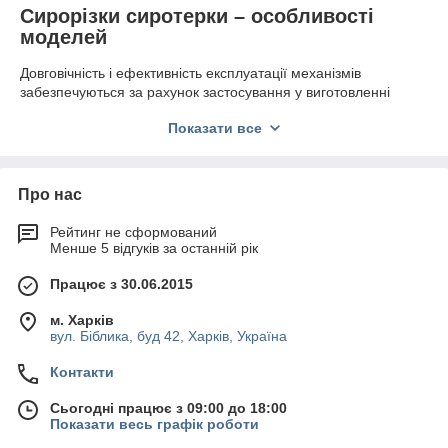
Сирорізки сиротерки – особливості
моделей
Довговічність і ефективність експлуатації механізмів
забезпечуються за рахунок застосування у виготовленні
алюмінію, міцної нержавіючої сталі.
Сиротерки
здатні
Показати все
натирати годину до 300 кг сиру.
Сиротерки, сирорізки
можуть бути таких типів:
Механічні – використовуються для подрібнення
Про нас
невеликої кількості продуктів, як правило, в невеликих
кафе, ресторанах і т. д. Модель гильотинного типу
Рейтинг не сформований
призначена для розрізання великих головок сиру, на
Менше 5 відгуків за останній рік
допомогу продавцям в супермаркетах, кухарям в
ресторанах, їдальнях. Її особливістю є забезпечення
Працює з 30.06.2015
рівного зрізу правильної форми і рівного ваги шматків.
Вона також використовується для легкої різання сиру,
м. Харків
ковбаси, шинки та інших виробів.
вул. Біблика, буд 42, Харків, Україна
Електричні – з урахуванням високої продуктивності
Контакти
застосовуються в закладах швидкого харчування з
високою прохідністю. Оснащена захистом двигуна від
Сьогодні працює з 09:00 до 18:00
перенавантаження. Чудово підходить для нарізання
Показати весь графік роботи
твердих сортів сиру пармезану.