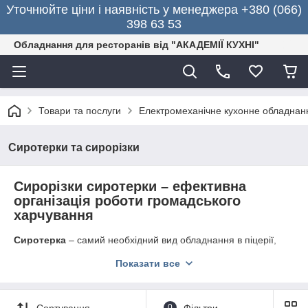
Уточнюйте ціни і наявність у менеджера +380 (066)
398 63 53
Обладнання для ресторанів від "АКАДЕМІЇ КУХНІ"
Товари та послуги
Електромеханічне кухонне обладнан
Сиротерки та сирорізки
Сирорізки сиротерки – ефективна
організація роботи громадського
харчування
Сиротерка
– самий необхідний вид обладнання в піцерії,
пекарні та ресторані. Коли готується багато виробів з сиром
Показати все
складно готувати цей продукт в ручну, і сыротерка самий
підходящий вид оборудоваия. Потрібно відразу розуміти сорт
сиру і його вологість, т. к. для цього використовуються різні
сыротерки: одні підходять для твердих сирів сорту
Сортування
0
Фільтри