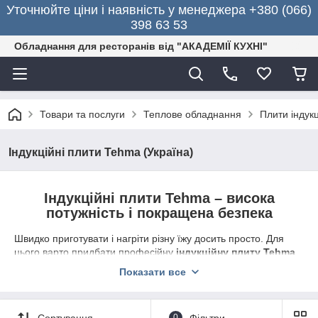
Уточнюйте ціни і наявність у менеджера +380 (066)
398 63 53
Обладнання для ресторанів від "АКАДЕМІЇ КУХНІ"
Товари та послуги
Теплове обладнання
Плити індукц
Індукційні плити Tehma (Україна)
Індукційні плити Tehma – висока
потужність і покращена безпека
Швидко приготувати і нагріти різну їжу досить просто. Для
цього варто придбати професійну
індукційну плиту
Tehma
українського виробництва
.
Пристрої добре підійдуть для
Показати все
власників кафе, закусочних, ресторанів, барів, їдалень та
інших закладів харчування. Вбудована сенсорна панель
управління дозволяє регулювати температуру від 60 до 240
Сортування
0
Фільтри