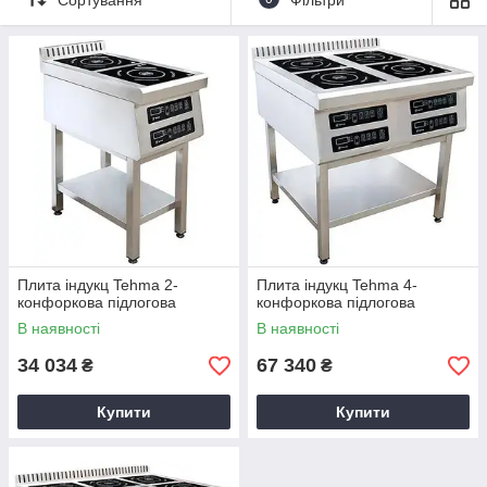
градусів.
Компанія «
Академія кухні
» пропонує придбати моделі з
лояльною вартості. При мимовільному попаданні продуктів
на конфорку вони не горять і не прилипають, так як
склокерамічна поверхня не розігрівається до високих
температур.
Плита індукц Tehma 2-
Плита індукц Tehma 4-
конфоркова підлогова
конфоркова підлогова
В наявності
В наявності
34 034
67 340
₴
₴
Купити
Купити