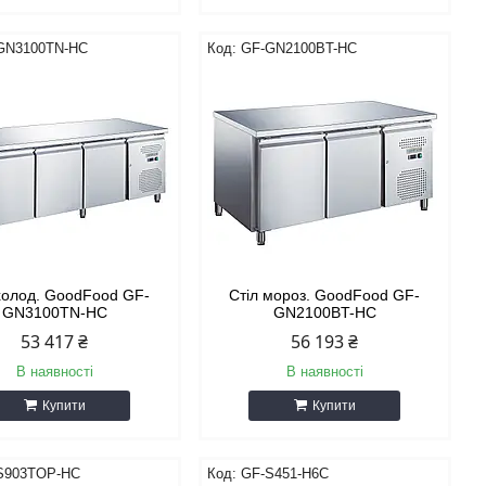
GN3100TN-HC
GF-GN2100BT-HC
холод. GoodFood GF-
Стіл мороз. GoodFood GF-
GN3100TN-HC
GN2100BT-HC
53 417 ₴
56 193 ₴
В наявності
В наявності
Купити
Купити
S903TOP-HC
GF-S451-H6C