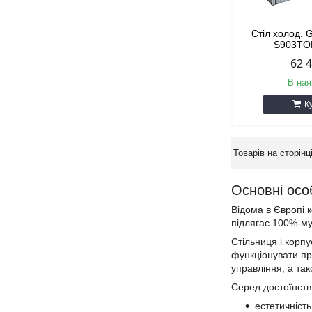
Стіл холод.
S903TO
62 
В ная
К
Основні осо
Відома в Європі 
підлягає 100%-му 
Стільниця і корпу
функціонувати пр
управління, а та
Серед достоїнств 
естетичність