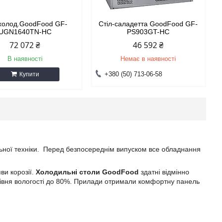
 холод.GoodFood GF-
Стіл-саладетта GoodFood GF-
UGN1640TN-HC
PS903GT-HC
72 072 ₴
46 592 ₴
В наявності
Немає в наявності
+380 (50) 713-06-58
Купити
ьної техніки. Перед безпосереднім випуском все обладнання
ви корозії.
Холодильні столи
GoodFood
здатні відмінно
рівня вологості до 80%. Прилади отримали комфортну панель