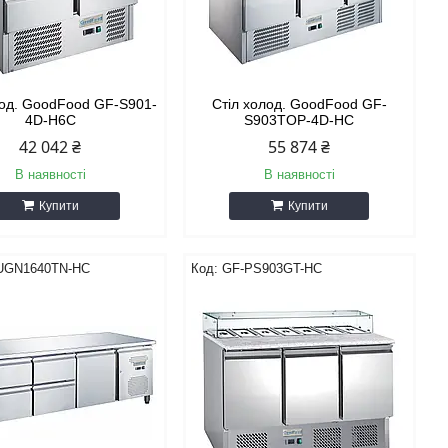
лод. GoodFood GF-S901-
Стіл холод. GoodFood GF-
4D-H6C
S903TOP-4D-HC
42 042 ₴
55 874 ₴
В наявності
В наявності
Купити
Купити
UGN1640TN-HC
GF-PS903GT-HC