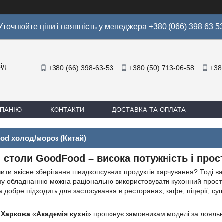
Уточнюйте ціни і наявність у менеджера +380 (066) 398 63 5
ід
+380 (66) 398-63-53
+380 (50) 713-06-58
+38
МПАНІЮ
КОНТАКТИ
ДОСТАВКА ТА ОПЛАТА
od холод/мороз (Китай)
 столи GoodFood – висока потужність і прос
ити якісне зберігання швидкопсувних продуктів харчування? Тоді 
у обладнанню можна раціонально використовувати кухонний простір
 добре підходить для застосування в ресторанах, кафе, піцерії, су
н
Харкова
«
Академія кухні
» пропонує замовникам моделі за лояльн