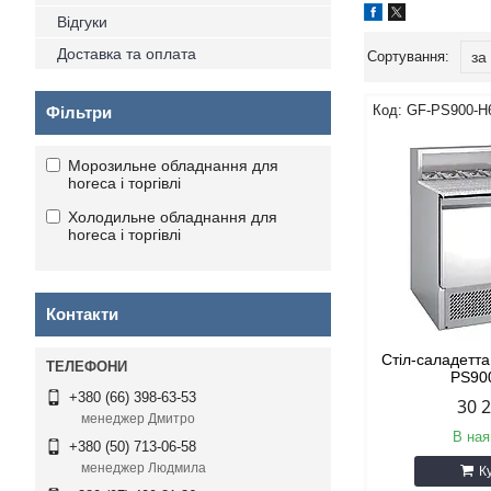
Відгуки
Доставка та оплата
GF-PS900-H
Фільтри
Морозильне обладнання для
horeca і торгівлі
Холодильне обладнання для
horeca і торгівлі
Контакти
Стіл-саладетт
PS90
+380 (66) 398-63-53
30 
менеджер Дмитро
В ная
+380 (50) 713-06-58
менеджер Людмила
К