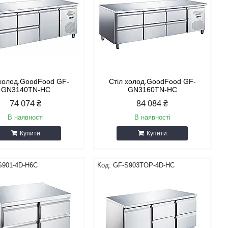
 холод.GoodFood GF-
Стіл холод.GoodFood GF-
GN3140TN-HC
GN3160TN-HC
74 074 ₴
84 084 ₴
В наявності
В наявності
Купити
Купити
S901-4D-H6C
GF-S903TOP-4D-HC