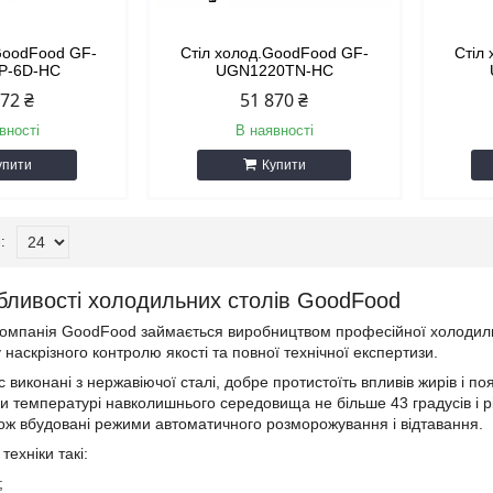
 GoodFood GF-
Стіл холод.GoodFood GF-
Стіл
P-6D-HC
UGN1220TN-HC
472 ₴
51 870 ₴
вності
В наявності
упити
Купити
бливості холодильних столів GoodFood
компанія GoodFood займається виробництвом професійної холодил
наскрізного контролю якості та повної технічної експертизи.
с виконані з нержавіючої сталі, добре протистоїть впливів жирів і поя
и температурі навколишнього середовища не більше 43 градусів і 
кож вбудовані режими автоматичного розморожування і відтавання.
техніки такі:
;