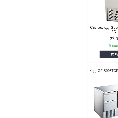
Стіл холод. Go
2D
23 
В ная
К
GF-S903TOP