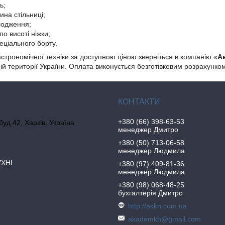
ь;
ина стільниці;
лодження;
по висоті ніжки;
еціального борту.
строномічної техніки за доступною ціною зверніться в компанію «
Ак
ій території України. Оплата виконується безготівковим розрахунком
+380 (66) 398-63-53
 буд 42, Харків, Україна
менеджер Дмитро
+380 (50) 713-06-58
менеджер Людмила
УХНІ
+380 (97) 409-81-36
менеджер Людмила
+380 (98) 068-48-25
бухгалтерія Дмитро
http://akkh.com.ua
akademkh@gmail.com