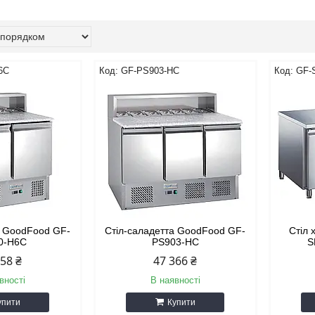
6C
GF-PS903-HC
GF-
а GoodFood GF-
Стіл-саладетта GoodFood GF-
Стіл 
0-H6C
PS903-HC
S
258 ₴
47 366 ₴
вності
В наявності
упити
Купити