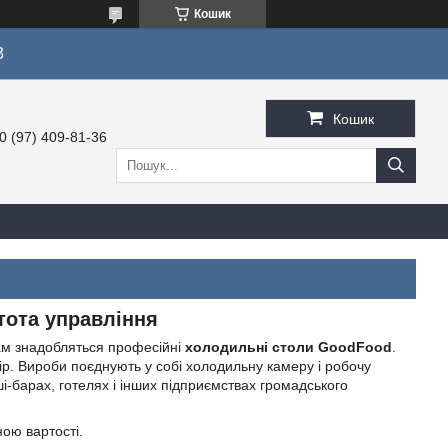
Кошик
3
Кошик
0 (97) 409-81-36
тота управління
вам знадобляться професійні
холодильні столи
GoodFood
.
. Вироби поєднують у собі холодильну камеру і робочу
ші-барах, готелях і інших підприємствах громадського
ою вартості.