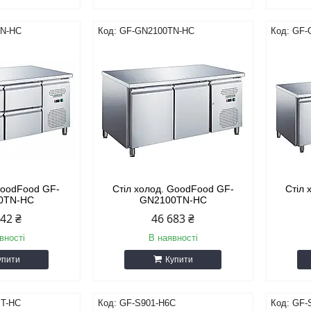
TN-HC
GF-GN2100TN-HC
GF-
GoodFood GF-
Стіл холод. GoodFood GF-
Стіл 
0TN-HC
GN2100TN-HC
842 ₴
46 683 ₴
вності
В наявності
упити
Купити
T-HC
GF-S901-H6C
GF-