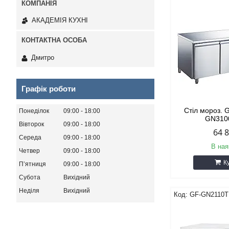
АКАДЕМІЯ КУХНІ
Дмитро
Графік роботи
Стіл мороз.
Понеділок
09:00
18:00
GN310
Вівторок
09:00
18:00
64 
Середа
09:00
18:00
В ная
Четвер
09:00
18:00
К
Пʼятниця
09:00
18:00
Субота
Вихідний
Неділя
Вихідний
GF-GN2110T