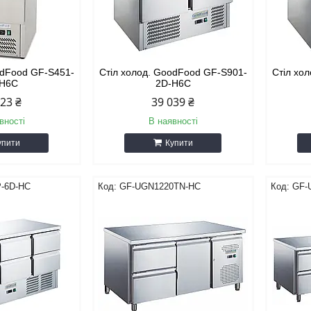
odFood GF-S451-
Стіл холод. GoodFood GF-S901-
Стіл хо
-H6C
2D-H6C
023 ₴
39 039 ₴
вності
В наявності
упити
Купити
-6D-HC
GF-UGN1220TN-HC
GF-