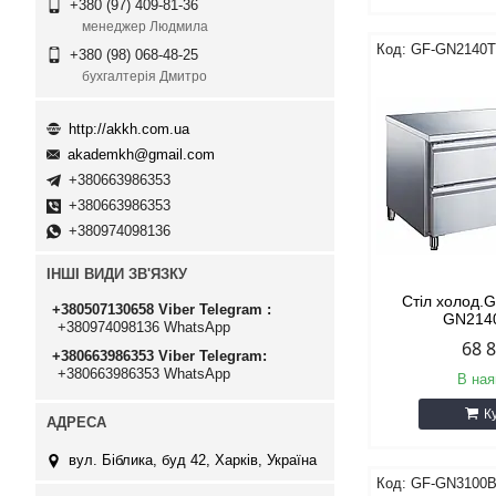
+380 (97) 409-81-36
менеджер Людмила
GF-GN2140
+380 (98) 068-48-25
бухгалтерія Дмитро
http://akkh.com.ua
akademkh@gmail.com
+380663986353
+380663986353
+380974098136
ІНШІ ВИДИ ЗВ'ЯЗКУ
Стіл холод.
+380507130658 Viber Telegram
GN214
+380974098136 WhatsApp
68 
+380663986353 Viber Telegram
+380663986353 WhatsApp
В ная
К
вул. Біблика, буд 42, Харків, Україна
GF-GN3100B