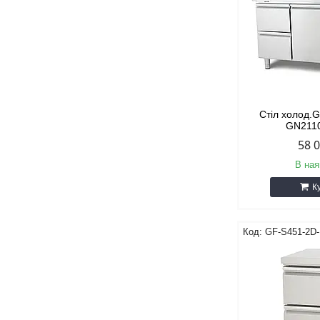
Стіл холод.
GN211
58 
В ная
К
GF-S451-2D