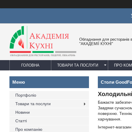
Обладнання для ресторанів в
"АКАДЕМІЇ КУХНІ"
ГОЛОВНА
ТОВАРИ ТА ПОСЛУГИ
ПРО КО
Столи GoodFo
Холодильні
Портфоліо
Бажаєте забезпеч
Товари та послуги
Завдяки сучасном
Новини
поверхню. Техніка
харчування.
Статті
Інтернет-магази
Про компанію