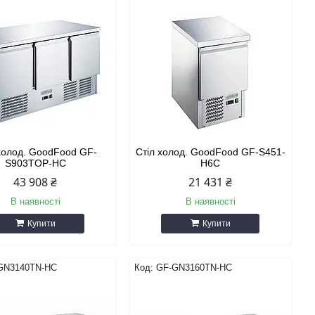
холод. GoodFood GF-
Стіл холод. GoodFood GF-S451-
S903TOP-HC
H6C
43 908 ₴
21 431 ₴
В наявності
В наявності
Купити
Купити
GN3140TN-HC
GF-GN3160TN-HC