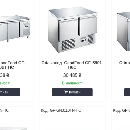
 GoodFood GF-
Стіл холод. GoodFood GF-S901-
Стіл 
0BT-HC
H6C
838 ₴
30 485 ₴
вності
В наявності
упити
Купити
N-HC
GF-GN3110TN-HC
GF-