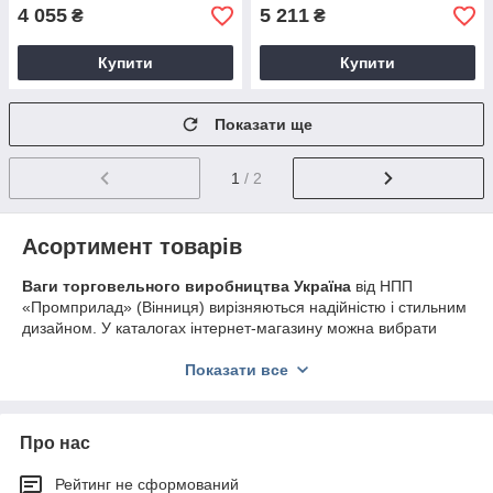
4 055
5 211
₴
₴
Купити
Купити
Показати ще
1
/ 2
Асортимент товарів
Ваги торговельного виробництва Україна
від НПП
«Промприлад» (Вінниця) вирізняються надійністю і стильним
дизайном. У каталогах інтернет-магазину можна вибрати
різні моделі:
Показати все
ВТА-60/15-5
: чудовий варіант для м'ясного відділу;
мають стійку, платформу, що захищає клавіатуру від
потрапляння вологи, і захисний чохол, що запобігає
забрудненню приладу; максимальна вага — 15 кг;
Про нас
ВТА-60/30-5-Т-Ш-А
: обладнані світлодіодним
Рейтинг не сформований
індикатором, плівковою клавіатурою та вбудованим