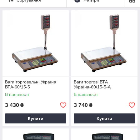
купівлі обладнання для закладів торгової та харчової сфери.
Всі пристрої виготовлені з матеріалів високої якості з
захистом від води та пилу та мають гарантійний термін 12
місяців.
Ваги торговельні Україна
Ваги торгові ВТА
ВТА-60/15-5
Україна-60/15-5-А
В наявності
В наявності
3 430
3 740
₴
₴
Купити
Купити