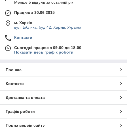
Менше 5 відгуків за останній рік
акумулятором; межа зважування — 30 кг;
Працює з 30.06.2015
ВТА-60/30-5-Ш-А
: мають збільшену платформу
розміром 240х400 мм; можна зважувати до 30 кг;
м. Харків
ВТА-60/30-6-А-С
: обладнані світлодіодною індикацією
вул. Біблика, буд 42, Харків, Україна
червоного кольору та витримують до 30 кг; стійка з
рахунковим режимом немає.
Контакти
Обладнання для магазинів і харчових підприємств у
Сьогодні працює з 09:00 до 18:00
Харькове
можна замовити на сайті компанії «
Академія
Показати весь графік роботи
кухні
». Оформляйте покупку за доступною ціною — товар
буде відправлений будь-яке місто країни.
Про нас
Контакти
Доставка та оплата
Графік роботи
Повна версія сайту