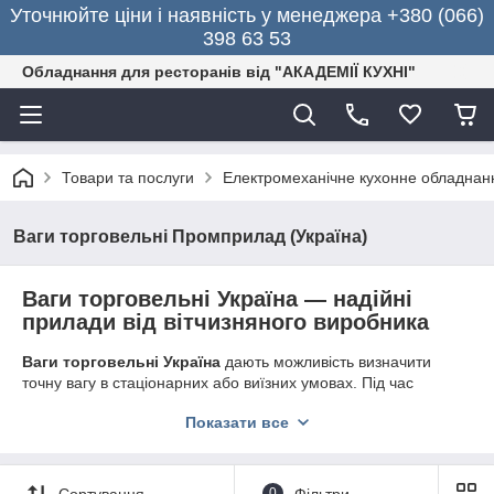
Уточнюйте ціни і наявність у менеджера +380 (066)
398 63 53
Обладнання для ресторанів від "АКАДЕМІЇ КУХНІ"
Товари та послуги
Електромеханічне кухонне обладнан
Ваги торговельні Промприлад (Україна)
Ваги торговельні Україна — надійні
прилади від вітчизняного виробника
Ваги торговельні Україна
дають можливість
визначити
точну вагу в стаціонарних або виїзних умовах. Під час
під'єднання до касового апарату на індикаторі показується
Показати все
вартість товару за 1 кг, що набагато спрощує роботу касирів і
дає змогу клієнтам контролювати процес.
Інтернет-магазин «
Академія кухні
» — найкраще місце для
Сортування
0
Фільтри