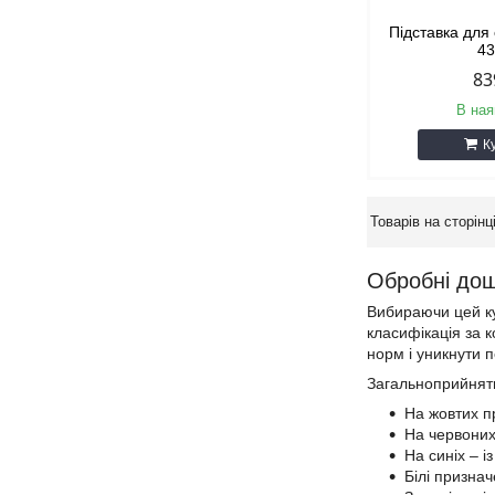
Підставка для
4
83
В ная
К
Обробні дошк
Вибираючи цей ку
класифікація за 
норм і уникнути 
Загальноприйнят
На жовтих п
На червоних
На синіх – 
Білі признач