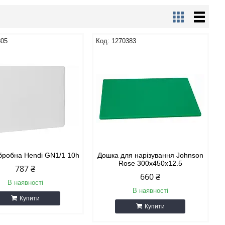
805
1270383
бробна Hendi GN1/1 10h
Дошка для нарізування Johnson
Rose 300х450х12.5
787 ₴
660 ₴
В наявності
В наявності
Купити
Купити