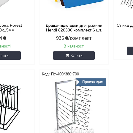
обна Forest
Дошки-підкладки для різання
Стійка 
00х15мм
Hendi 826300 комплект 6 шт.
4 ₴
935 ₴/комплект
вності
В наявності
упити
Купити
ПУ-400*380*700
Производим