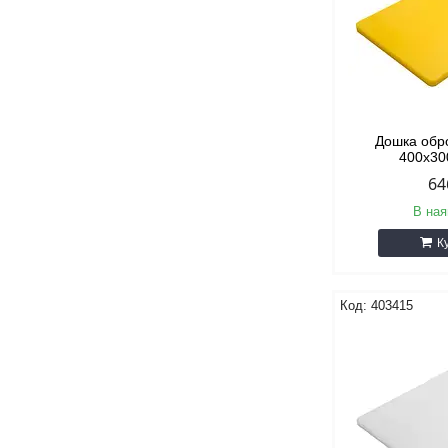
Дошка обр
400х3
64
В ная
К
403415