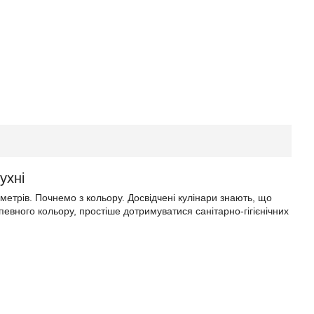
ухні
етрів. Почнемо з кольору. Досвідчені кулінари знають, що
евного кольору, простіше дотримуватися санітарно-гігієнічних