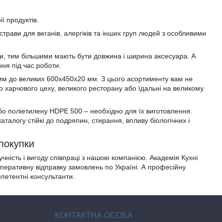
ї продуктів.
 страви для веганів, алергіків та інших груп людей з особливими
и, тим більшими мають бути довжина і ширина аксесуара. А
ня під час роботи.
 мм до великих 600х450х20 мм. З цього асортименту вам не
бо харчового цеху, великого ресторану або їдальні на великому
у або поліетилену HDPE 500 – необхідно для їх виготовлення.
талогу стійкі до подряпин, стирання, впливу біологічних і
 покупки
учність і вигоду співпраці з нашою компанією. Академія Кухні
оперативну відправку замовлень по Україні. А професійну
петентні консультанти.