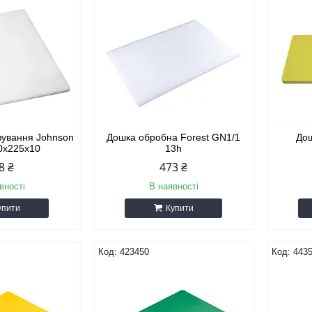
зування Johnson
Дошка обробна Forest GN1/1
Дош
0х225х10
13h
8 ₴
473 ₴
вності
В наявності
упити
Купити
423450
443