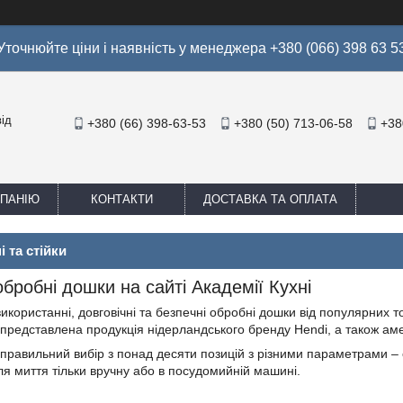
Уточнюйте ціни і наявність у менеджера +380 (066) 398 63 5
ід
+380 (66) 398-63-53
+380 (50) 713-06-58
+38
МПАНІЮ
КОНТАКТИ
ДОСТАВКА ТА ОПЛАТА
 та стійки
бробні дошки на сайті Академії Кухні
 використанні, довговічні та безпечні обробні дошки від популярних 
представлена продукція нідерландського бренду Hendi, а також аме
 правильний вибір з понад десяти позицій з різними параметрами – 
ля миття тільки вручну або в посудомийній машині.