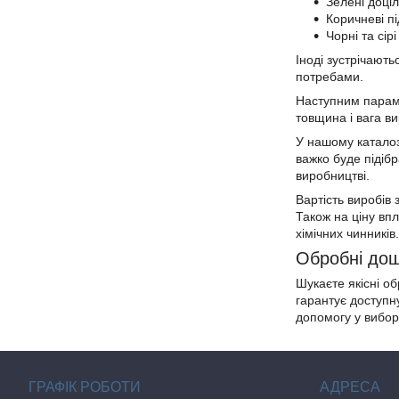
Зелені доціл
Коричневі пі
Чорні та сір
Іноді зустрічають
потребами.
Наступним параме
товщина і вага в
У нашому каталоз
важко буде підібр
виробництві.
Вартість виробів 
Також на ціну впл
хімічних чинників.
Обробні дошк
Шукаєте якісні об
гарантує доступн
допомогу у вибор
ГРАФІК РОБОТИ