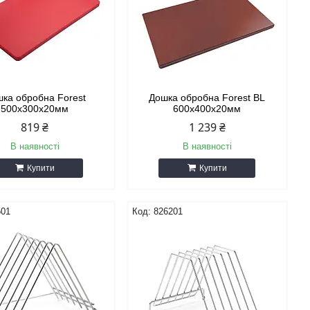
ка обробна Forest
Дошка обробна Forest BL
500х300х20мм
600х400х20мм
819 ₴
1 239 ₴
В наявності
В наявності
Купити
Купити
501
826201