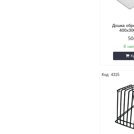
Дошка обр
400х3
50
В ная
К
4315