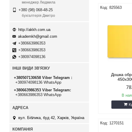
менеджер Людмила
825563
+380 (98) 068-48-25
бухгалтерія Дмитро
http://akkh.com.ua
akademkh@gmail.com
+380663986353
+380663986353
+380974098136
ІНШІ ВИДИ ЗВ'ЯЗКУ
Дошка обр
+380507130658 Viber Telegram
450х3
+380974098136 WhatsApp
78
+380663986353 Viber Telegram
+380663986353 WhatsApp
В ная
К
вул. Біблика, буд 42, Харків, Україна
1270151