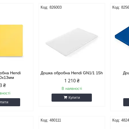
826003
825
обна Hendi
Дошка обробна Hendi GN1/1 15h
До
00х13мм
1 210 ₴
3 ₴
В наявності
вності
Купити
упити
480111
482