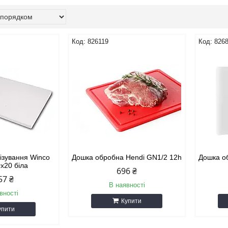
826119
826
ізування Winco
Дошка обробна Hendi GN1/2 12h
Дошка о
х20 біла
696 ₴
57 ₴
В наявності
вності
Купити
упити