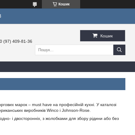
Кошик
3
Кошик
0 (97) 409-81-36
торгових марок – must have на професійній кухні. У каталозі
риканських виробників Winco і Johnson-Rose.
одно- і двосторонніх, з жолобками для збору рідини або без