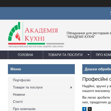
Обладнання для ресторанів в
"АКАДЕМІЇ КУХНІ"
ГОЛОВНА
ТОВАРИ ТА ПОСЛУГИ
ПРО КО
Дошки обробні
Професійні о
Портфоліо
Надійні, зручні у
Товари та послуги
нашого магазину 
Новини
Ви легко зробите
Статті
них, придатних д
Про компанію