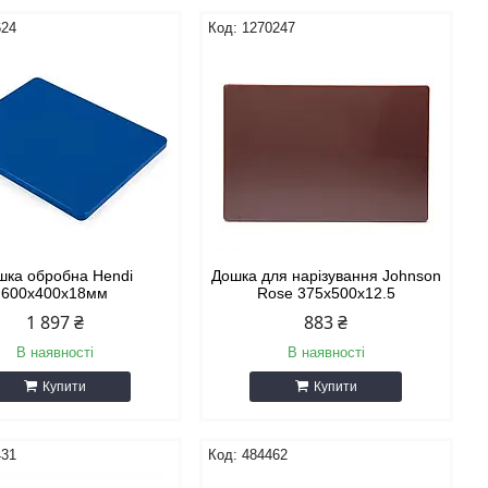
624
1270247
шка обробна Hendi
Дошка для нарізування Johnson
600х400х18мм
Rose 375х500х12.5
1 897 ₴
883 ₴
В наявності
В наявності
Купити
Купити
431
484462