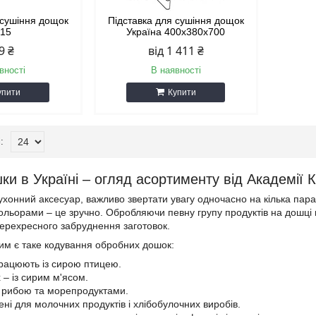
 сушіння дощок
Підставка для сушіння дощок
315
Україна 400х380х700
9 ₴
від 1 411 ₴
вності
В наявності
упити
Купити
и в Україні – огляд асортименту від Академії К
хонний аксесуар, важливо звертати увагу одночасно на кілька парам
кольорами – це зручно. Обробляючи певну групу продуктів на дошці п
перехресного забруднення заготовок.
им є таке кодування обробних дошок:
рацюють із сирою птицею.
 – із сирим м'ясом.
із рибою та морепродуктами.
ені для молочних продуктів і хлібобулочних виробів.