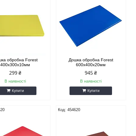
ка обробна Forest
Дошка обробна Forest
400х300х10мм
600х400х20мм
299 ₴
945 ₴
В наявності
В наявності
Купити
Купити
520
454620