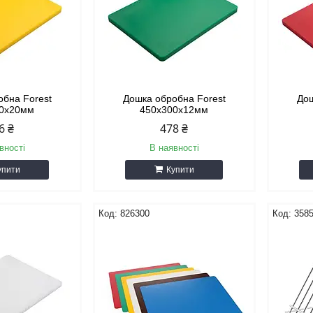
обна Forest
Дошка обробна Forest
Дош
00х20мм
450х300х12мм
6 ₴
478 ₴
вності
В наявності
упити
Купити
826300
358