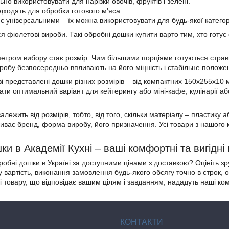
ьно використовувати для нарізки овочів, фруктів і зелені.
дходять для обробки готового м'яса.
і є універсальними – їх можна використовувати для будь-якої категорі
ся фіолетові вироби. Такі обробні дошки купити варто тим, хто готує
тром вибору стає розмір. Чим більшими порціями готуються страв
иробу безпосередньо впливають на його міцність і стабільне положен
і представлені дошки різних розмірів – від компактних 150х255х10
ати оптимальний варіант для кейтерингу або міні-кафе, кулінарії а
залежить від розмірів, тобто, від того, скільки матеріалу – пластик
иває бренд, форма виробу, його призначення. Усі товари з нашого ка
и в Академії Кухні – ваші комфортні та вигідні
робні дошки в Україні за доступними цінами з доставкою? Оцініть зр
у вартість, виконання замовлення будь-якого обсягу точно в строк, 
і товару, що відповідає вашим цілям і завданням, нададуть наші ком