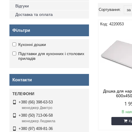
Відгуки
Доставка та оплата
4220053
Фільтри
Кухонні дошки
Підставки для кухонних і столових
приладів
Контакти
Дошка для нар
600х450
+380 (66) 398-63-53
1 9
менеджер Дмитро
В ная
+380 (50) 713-06-58
К
менеджер Людмила
+380 (97) 409-81-36