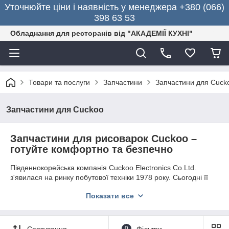
Уточнюйте ціни і наявність у менеджера +380 (066)
398 63 53
Обладнання для ресторанів від "АКАДЕМІЇ КУХНІ"
Товари та послуги
Запчастини
Запчастини для Cuck
Запчастини для Cuckoo
Запчастини для рисоварок Cuckoo –
готуйте комфортно та безпечно
Південнокорейська компанія Cuckoo Electronics Co.Ltd.
з'явилася на ринку побутової техніки 1978 року. Сьогодні її
продукція має масу вірних шанувальників не тільки в Кореї, а
Показати все
й по всьому світу.
Компанія випускає надійну, довговічну і зручну в управлінні
техніку для приготування їжі – мультиварки, сушикуки і
Сортування
0
Фільтри