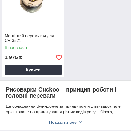
Магнітний перемикач для
CR-3521
В наявності
1 975
₴
Купити
Рисоварки Cuckoo – принцип роботи і
головні переваги
Це обладнання функціонує за принципом мультиварок, але
орієнтоване на приготування різних видів рису – білого,
коричневого, довгого, круглого, басматі, а також рису для
Показати все
суші. Працює корейська рисоварка так:
Промитий рис завантажується в чашу і заливається