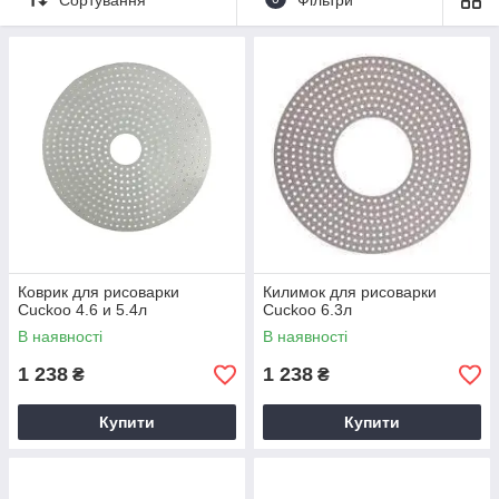
рисоварки Cuckoo
. Крім того, у вільному продажі є різні
запчастини для Cuckoo, що дають змогу зробити дрібний
ремонт, не звертаючись до сервісного центру виробника, а
ще - самостійно вдосконалити роботу пристрою.
Коврик для рисоварки
Килимок для рисоварки
Cuckoo 4.6 и 5.4л
Cuckoo 6.3л
В наявності
В наявності
1 238
1 238
₴
₴
Купити
Купити