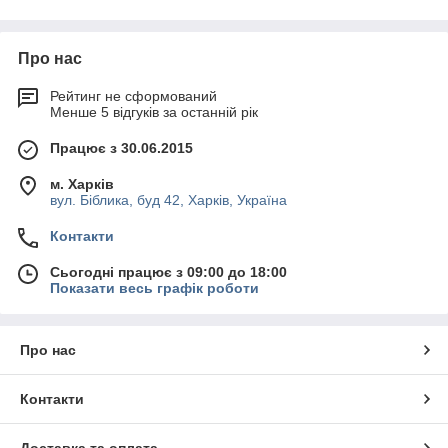
Для виготовлення корпусу
м'ясорубок
Celme
застосовується
стійка до корозії нержавіюча сталь або міцний анодований
алюміній. Перед покупкою пристроїв варто враховувати
Про нас
потужність мотора, продуктивність, матеріали, комплектацію,
наявність гарантійного талона. Італійські електром'ясорубки
Рейтинг не сформований
Менше 5 відгуків за останній рік
комплектуються такими елементами:
шнеком;
Працює з 30.06.2015
ножем;
м. Харків
гратами.
вул. Біблика, буд 42, Харків, Україна
Компанія
Харкова
«
Академія кухні
» надає можливість
Контакти
купити професійної обладнання за прийнятною ціною.
Транспортні компанії швидко привезуть
м'ясорубки
Celme
у
Сьогодні працює з 09:00 до 18:00
всі населені пункти України.
Показати весь графік роботи
Для замовлення консультації фахівця магазину напишіть
листа на електронну поштову скриньку.
Про нас
Контакти