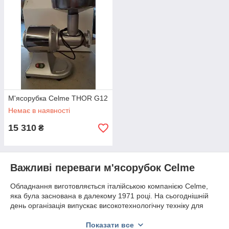
М'ясорубка Celme THOR G12
Немає в наявності
15 310
₴
Важливі переваги м'ясорубок Celme
Обладнання виготовляється італійською компанією Celme,
яка була заснована в далекому 1971 році. На сьогоднішній
день організація випускає високотехнологічну техніку для
професійних кухонь, дотримуючись європейських стандартів
якості та вимог гігієни.
Показати все