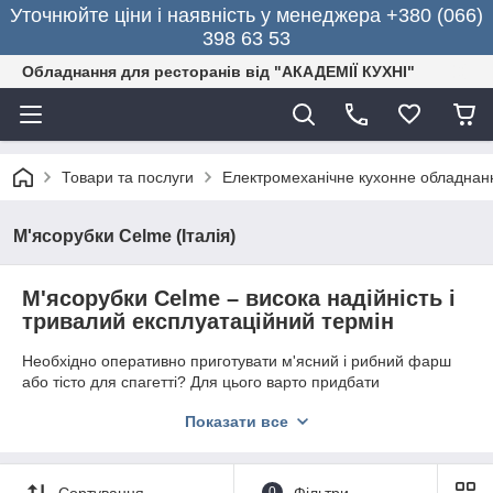
Уточнюйте ціни і наявність у менеджера +380 (066)
398 63 53
Обладнання для ресторанів від "АКАДЕМІЇ КУХНІ"
Товари та послуги
Електромеханічне кухонне обладнан
М'ясорубки Celme (Італія)
М'ясорубки Celme – висока надійність і
тривалий експлуатаційний термін
Необхідно оперативно приготувати м'ясний і рибний фарш
або тісто для спагетті? Для цього варто придбати
спеціалізовану італійську
м'ясорубку
Celme
. Професійна
Показати все
техніка користується чималим попитом серед власників
ресторанів, кафе, їдалень, піцерій, готелів. Завдяки високому
рівню потужності асинхронного двигуна обладнання здатне
за короткий період часу подрібнити до 100 кг
м'ясної
Сортування
0
Фільтри