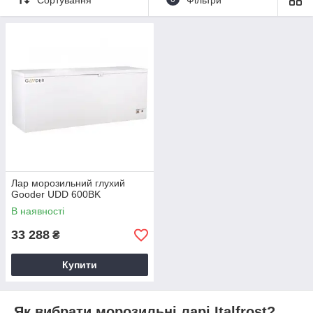
Компанія «Академія кухні» надає можливість купити
морозильну скриню Italfrost за прийнятною ціною. Пристрої
функціонують за допомогою потужних компресорів Electrolux
(ACC) Aspera. Діапазон робочих температур становить від -18
до -25 градусів Цельсія.
Лар морозильний глухий
Gooder UDD 600BK
В наявності
33 288
₴
Купити
Як вибрати морозильні ларі Italfrost?