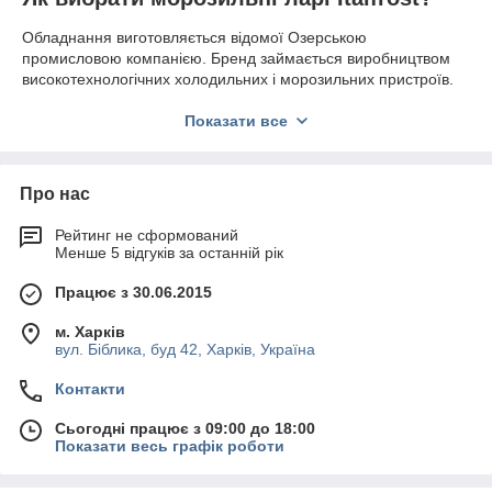
Обладнання виготовляється відомої Озерською
промисловою компанією. Бренд займається виробництвом
високотехнологічних холодильних і морозильних пристроїв.
Досвідчені фахівці проектують і виготовляють техніку,
дотримуючись європейських стандартів якості.
Показати все
Корпус виконаний з оцинкованої сталі з термоізоляцією з
поліуретану. У каталозі представлені моделі з 3, 4, 5, 6 або 7
кошиками. Пристрої отримали схему холодильного контуру з
Про нас
поверхневим конденсатором. Апарати виготовлені з
надійними петлями, випробуваними в складних умовах.
Рейтинг не сформований
Менше 5 відгуків за останній рік
Загальний обсяг пропонованих агрегатів дорівнює від 235 до
572 літрів.
Працює з 30.06.2015
Купуючи морозильну скриню Italfrost, необхідно враховувати
такі аспекти:
м. Харків
вул. Біблика, буд 42, Харків, Україна
клас енергоспоживання;
обсяг;
Контакти
потужність заморозки;
Сьогодні працює з 09:00 до 18:00
товщина стінки;
Показати весь графік роботи
діапазон робочої температури;