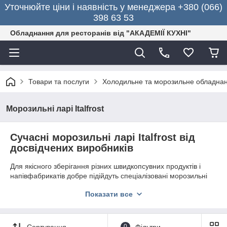
Уточнюйте ціни і наявність у менеджера +380 (066)
398 63 53
Обладнання для ресторанів від "АКАДЕМІЇ КУХНІ"
Товари та послуги
Холодильне та морозильне обладна
Морозильні ларі Italfrost
Сучасні морозильні ларі Italfrost від
досвідчених виробників
Для якісного зберігання різних швидкопсувних продуктів і
напівфабрикатів добре підійдуть спеціалізовані морозильні
ларі Italfrost. Моделі отримали велике поширення серед
Показати все
власників ресторанів, кафе, супермаркетів, торгових
магазинів, готелів, точок вуличного харчування, їдальнях.
Устаткування виконано з природною циркуляцією холодного
повітря.
Сортування
0
Фільтри